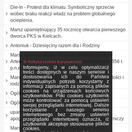
Die-In - Protest dla klimatu. Symboliczny sprzeciw
wobec braku reakcji władz na problem globalnego
ocieplenia.
Marsz upamiętniający 35 rocznicę otwarcia pierwszego
dworca PKS w Kielcach.
Antoniuk - Dziesięciny razem dla i Rodziny
Marsz upamiętniający rocznicę spalenia świątyni
🍪 Polityka cookies & prywatności
Artemidy w Efezie przez szewca Herostratesa w 356 r.
Informujemy, iż w celu optymalizacji
p.n.e.
treści dostępnych w naszym serwisie i
dostosowania ich do Państwa
Marsz rodzin - marsz w obronie tradycyjnych wartości i
indywidualnych potrzeb korzystamy z
rodziny
informacji zapisanych za pomocą plików
cookies na urządzeniach końcowych
Ogólnopolski marsz kibiców przeciwko pedofilii
użytkowników. Pliki cookies użytkownik
może kontrolować za pomocą ustawień
Ogólnopolski marsz kibiców przeciwko pedofilii
swojej przeglądarki internetowej. Dalsze
korzystanie z naszego serwisu
upamiętnienie 76. rocznicy "Krwawej Niedzieli" -
internetowego bez zmiany ustawień
apogeum Rzezi Wołyńskiej, w formie zapalenia zniczy
przeglądarki internetowej oznacza, iż
użytkownik akceptuje stosowanie plików
Marsz w obronie godności rodziny oraz uczuć
cookies.