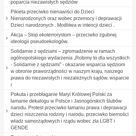
poparcia niezawisłych sędziów
Pikieta przeciwko nienawiści do Dzieci
Nienarodzonych oraz wobec przemocy i deprawacji
Dzieci narodzonych . Modlitwa w intencji dzieci .
Akcja – Stop ekoterrorystom – przeciwko zgubnej
ideologii pseudoekologów.
Solidarnie z sędziami – zgromadzenie w ramach
ogólnopolskiego wydarzenia „Robimy to dla wszystkich
- Solidarnie z sędziami” - okazanie wsparcia sędziom
w obronie praworządności w naszym kraju, naszego
prawa do niezawisłych i niezależnych sądów, wsparcie
i
Pokuta i przebłaganie Maryi Królowej Polski za
łamanie dekalogu w Polsce i Jasnogórskich ślubów
narodu. Protest przeciwko łamaniu prawa i deprawacji
dzieci niszczenia rodziny i narodu, przeciwko bierności
władz samorządowych i rządu wobec zła LGBT i
GENDE