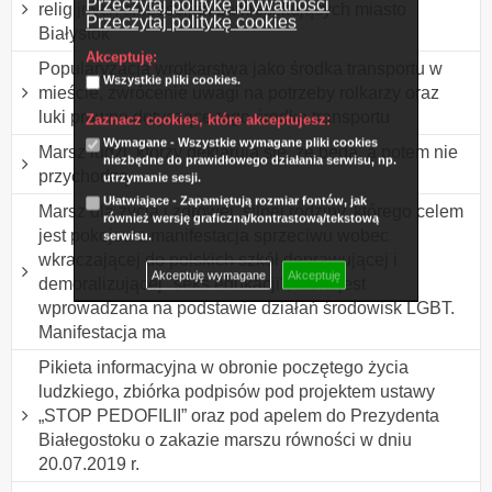
Przeczytaj politykę prywatności
religijnych chrześcijan zamieszkujących miasto
Przeczytaj politykę cookies
Białystok
Akceptuję:
Popularyzacja wrotkarstwa jako środka transportu w
Wszystkie pliki cookies.
mieście, zwrócenie uwagi na potrzeby rolkarzy oraz
luki prawne dotyczące tego środka transportu
Zaznacz cookies, które akceptujesz:
Wymagane - Wszystkie wymagane pliki cookies
Marsz ludzi, którzy deklarują się, że będą, a potem nie
niezbędne do prawidłowego działania serwisu, np.
przychodzą.
utrzymanie sesji.
Ułatwiające - Zapamiętują rozmiar fontów, jak
Marsz dla życia i zdrowej, silnej rodziny, którego celem
również wersję graficzną/kontrastową/tekstową
jest pokojowa manifestacja sprzeciwu wobec
serwisu.
wkraczającej do polskich szkół deprawującej i
Akceptuję wymagane
Akceptuję
demoralizującej "seks edukacji", która jest
wprowadzana na podstawie działań środowisk LGBT.
Manifestacja ma
Pikieta informacyjna w obronie poczętego życia
ludzkiego, zbiórka podpisów pod projektem ustawy
„STOP PEDOFILII” oraz pod apelem do Prezydenta
Białegostoku o zakazie marszu równości w dniu
20.07.2019 r.