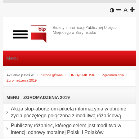
wersja k
zmniej
domy
z
A
Biuletyn Informacji Publicznej Urzędu
Miejskiego w Białymstoku
Włącz
menu
Menu
Aktualnie jesteś w:
Strona główna
URZĄD MIEJSKI
Zgromadzenia
Zgromadzenia 2019
MENU - ZGROMADZENIA 2019
Akcja stop-aborterom-pikieta informacyjna w obronie
życia poczętego połączona z modlitwą różańcową.
Publiczny różaniec, którego celem jest modlitwa w
intencji odnowy moralnej Polski i Polaków.