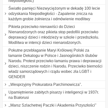
niepodległość)
Światło pamięci Niezwyciężonym w dekadę 100 lecie
odzyskania Niepodległości - Zapalenie znicza na
każdym grobie żołnierza i odmówienie modlitwy
Pikieta przeciwko nienawiści do Dzieci
Nienarodzonych oraz pikieta stop pedofilii przeciwko
deprawacji dzieci i młodzieży w szkole i przedszkolu.
Modlitwa w intencji dzieci nienarodzonych.
Pokutne przebłaganie Maryi Królowej Polski za
łamanie Dekalogu w Polsce i Jasnogórskich ślubów
Narodu. Protest przeciwko łamaniu prawa i deprawacji
dzieci, niszczenie rodzin i Narodu. Przeciwko bierności
władz samorządowych i rządu wobec zła LGBT i
GENDER
,,Wesprzyjmy Prokuratora Parchimowicza".
Upamiętnienie zabitych pisarzy i inteligencji w 1937r.
na Białorusi
,,Marsz Szlachetnej Paczki i Akademia Przyszłości"