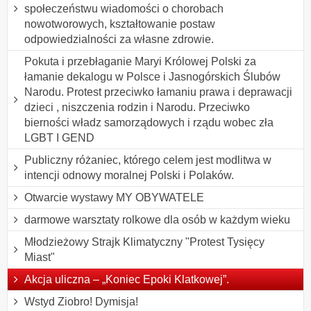
społeczeństwu wiadomości o chorobach
nowotworowych, kształtowanie postaw
odpowiedzialności za własne zdrowie.
Pokuta i przebłaganie Maryi Królowej Polski za
łamanie dekalogu w Polsce i Jasnogórskich Ślubów
Narodu. Protest przeciwko łamaniu prawa i deprawacji
dzieci , niszczenia rodzin i Narodu. Przeciwko
bierności władz samorządowych i rządu wobec zła
LGBT I GEND
Publiczny różaniec, którego celem jest modlitwa w
intencji odnowy moralnej Polski i Polaków.
Otwarcie wystawy MY OBYWATELE
darmowe warsztaty rolkowe dla osób w każdym wieku
Młodzieżowy Strajk Klimatyczny "Protest Tysięcy
Miast"
Akcja uliczna – „Koniec Epoki Klatkowej”.
Wstyd Ziobro! Dymisja!