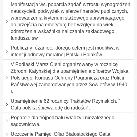
Manifestacja ws. poparcia żądań wzrostu wynagrodzeń
nauczycieli, podwyżek w sferze finansów publicznych,
wprowadzenia kryterium stażowego uprawniającego
do przejścia na emeryturę bez względu na wiek,
odmrożenia wskaźnika naliczania zakładowego
funduszu św
Publiczny różaniec, którego celem jest modlitwa w
intencji odnowy moralnej Polski i Polaków.
V Podlaski Marsz Cieni organizowany w rocznicę
Zbrodni Katyńskiej dla upamiętnienia oficerów Wojska
Polskiego, Korpusu Ochrony Pogranicza oraz Policji
Państwowej zamordowanych przez Sowietów w 1940
r.
Upamiętnienie 62 rocznicy Traktatów Rzymskich. "
Cała polska śpiewa odę do radości".
Poparcie dla trójpodziału władzy i niezależnego
sądownictwa.
Uczczenie Pamięci Ofiar Białostockiego Getta