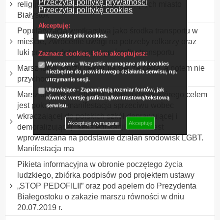
Przeczytaj politykę prywatności
religijnych chrześcijan zamieszkujących miasto
Przeczytaj politykę cookies
Białystok
Akceptuję:
Popularyzacja wrotkarstwa jako środka transportu w
Wszystkie pliki cookies.
mieście, zwrócenie uwagi na potrzeby rolkarzy oraz
luki prawne dotyczące tego środka transportu
Zaznacz cookies, które akceptujesz:
Wymagane - Wszystkie wymagane pliki cookies
Marsz ludzi, którzy deklarują się, że będą, a potem nie
niezbędne do prawidłowego działania serwisu, np.
przychodzą.
utrzymanie sesji.
Ułatwiające - Zapamiętują rozmiar fontów, jak
Marsz dla życia i zdrowej, silnej rodziny, którego celem
również wersję graficzną/kontrastową/tekstową
jest pokojowa manifestacja sprzeciwu wobec
serwisu.
wkraczającej do polskich szkół deprawującej i
Akceptuję wymagane
Akceptuję
demoralizującej "seks edukacji", która jest
wprowadzana na podstawie działań środowisk LGBT.
Manifestacja ma
Pikieta informacyjna w obronie poczętego życia
ludzkiego, zbiórka podpisów pod projektem ustawy
„STOP PEDOFILII” oraz pod apelem do Prezydenta
Białegostoku o zakazie marszu równości w dniu
20.07.2019 r.