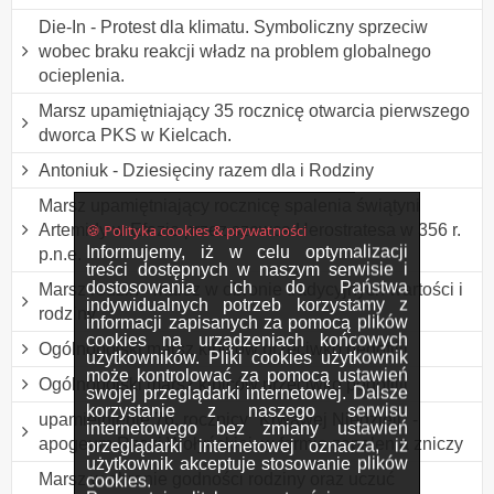
Die-In - Protest dla klimatu. Symboliczny sprzeciw
wobec braku reakcji władz na problem globalnego
ocieplenia.
Marsz upamiętniający 35 rocznicę otwarcia pierwszego
dworca PKS w Kielcach.
Antoniuk - Dziesięciny razem dla i Rodziny
Marsz upamiętniający rocznicę spalenia świątyni
🍪 Polityka cookies & prywatności
Artemidy w Efezie przez szewca Herostratesa w 356 r.
Informujemy, iż w celu optymalizacji
p.n.e.
treści dostępnych w naszym serwisie i
dostosowania ich do Państwa
Marsz rodzin - marsz w obronie tradycyjnych wartości i
indywidualnych potrzeb korzystamy z
rodziny
informacji zapisanych za pomocą plików
cookies na urządzeniach końcowych
Ogólnopolski marsz kibiców przeciwko pedofilii
użytkowników. Pliki cookies użytkownik
może kontrolować za pomocą ustawień
Ogólnopolski marsz kibiców przeciwko pedofilii
swojej przeglądarki internetowej. Dalsze
korzystanie z naszego serwisu
upamiętnienie 76. rocznicy "Krwawej Niedzieli" -
internetowego bez zmiany ustawień
apogeum Rzezi Wołyńskiej, w formie zapalenia zniczy
przeglądarki internetowej oznacza, iż
użytkownik akceptuje stosowanie plików
Marsz w obronie godności rodziny oraz uczuć
cookies.