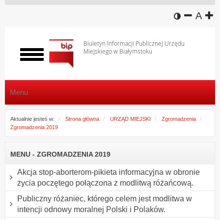
wersja k
zmniej
domy
z
A
Biuletyn Informacji Publicznej Urzędu
Miejskiego w Białymstoku
Włącz
menu
Menu
Aktualnie jesteś w:
Strona główna
URZĄD MIEJSKI
Zgromadzenia
Zgromadzenia 2019
MENU - ZGROMADZENIA 2019
Akcja stop-aborterom-pikieta informacyjna w obronie
życia poczętego połączona z modlitwą różańcową.
Publiczny różaniec, którego celem jest modlitwa w
intencji odnowy moralnej Polski i Polaków.