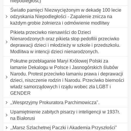
niepodległość)
Światło pamięci Niezwyciężonym w dekadę 100 lecie
odzyskania Niepodległości - Zapalenie znicza na
każdym grobie żołnierza i odmówienie modlitwy
Pikieta przeciwko nienawiści do Dzieci
Nienarodzonych oraz pikieta stop pedofilii przeciwko
deprawacji dzieci i młodzieży w szkole i przedszkolu.
Modlitwa w intencji dzieci nienarodzonych.
Pokutne przebłaganie Maryi Królowej Polski za
łamanie Dekalogu w Polsce i Jasnogórskich ślubów
Narodu. Protest przeciwko łamaniu prawa i deprawacji
dzieci, niszczenie rodzin i Narodu. Przeciwko bierności
władz samorządowych i rządu wobec zła LGBT i
GENDER
,,Wesprzyjmy Prokuratora Parchimowicza".
Upamiętnienie zabitych pisarzy i inteligencji w 1937r.
na Białorusi
,,Marsz Szlachetnej Paczki i Akademia Przyszłości"