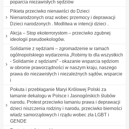
poparcia niezawisłych sędziów
Pikieta przeciwko nienawiści do Dzieci
Nienarodzonych oraz wobec przemocy i deprawacji
Dzieci narodzonych . Modlitwa w intencji dzieci .
Akcja – Stop ekoterrorystom – przeciwko zgubnej
ideologii pseudoekologów.
Solidarnie z sędziami – zgromadzenie w ramach
ogólnopolskiego wydarzenia „Robimy to dla wszystkich
- Solidarnie z sędziami” - okazanie wsparcia sędziom
w obronie praworządności w naszym kraju, naszego
prawa do niezawisłych i niezależnych sądów, wsparcie
i
Pokuta i przebłaganie Maryi Królowej Polski za
łamanie dekalogu w Polsce i Jasnogórskich ślubów
narodu. Protest przeciwko łamaniu prawa i deprawacji
dzieci niszczenia rodziny i narodu, przeciwko bierności
władz samorządowych i rządu wobec zła LGBT i
GENDE