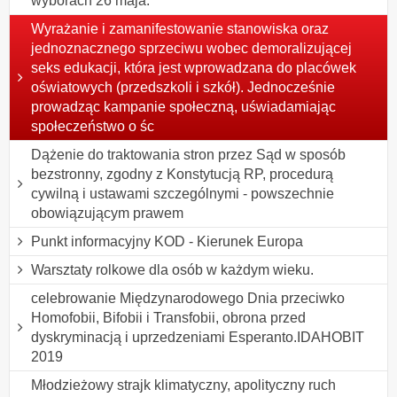
wyborach 26 maja.
Wyrażanie i zamanifestowanie stanowiska oraz
jednoznacznego sprzeciwu wobec demoralizującej
seks edukacji, która jest wprowadzana do placówek
oświatowych (przedszkoli i szkół). Jednocześnie
prowadząc kampanie społeczną, uświadamiając
społeczeństwo o śc
Dążenie do traktowania stron przez Sąd w sposób
bezstronny, zgodny z Konstytucją RP, procedurą
cywilną i ustawami szczególnymi - powszechnie
obowiązującym prawem
Punkt informacyjny KOD - Kierunek Europa
Warsztaty rolkowe dla osób w każdym wieku.
celebrowanie Międzynarodowego Dnia przeciwko
Homofobii, Bifobii i Transfobii, obrona przed
dyskryminacją i uprzedzeniami Esperanto.IDAHOBIT
2019
Młodzieżowy strajk klimatyczny, apolityczny ruch