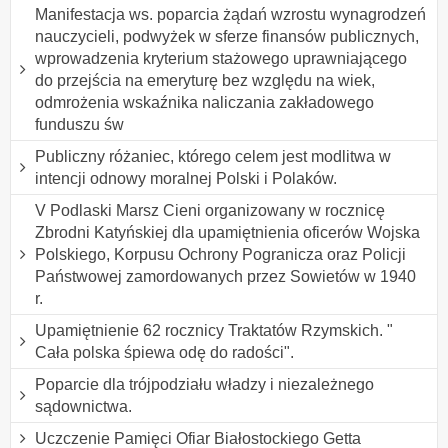
Manifestacja ws. poparcia żądań wzrostu wynagrodzeń
nauczycieli, podwyżek w sferze finansów publicznych,
wprowadzenia kryterium stażowego uprawniającego
do przejścia na emeryturę bez względu na wiek,
odmrożenia wskaźnika naliczania zakładowego
funduszu św
Publiczny różaniec, którego celem jest modlitwa w
intencji odnowy moralnej Polski i Polaków.
V Podlaski Marsz Cieni organizowany w rocznicę
Zbrodni Katyńskiej dla upamiętnienia oficerów Wojska
Polskiego, Korpusu Ochrony Pogranicza oraz Policji
Państwowej zamordowanych przez Sowietów w 1940
r.
Upamiętnienie 62 rocznicy Traktatów Rzymskich. "
Cała polska śpiewa odę do radości".
Poparcie dla trójpodziału władzy i niezależnego
sądownictwa.
Uczczenie Pamięci Ofiar Białostockiego Getta