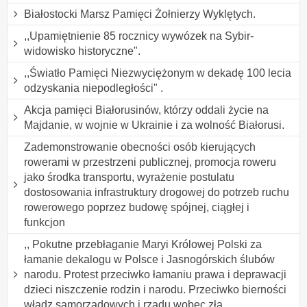
Białostocki Marsz Pamięci Żołnierzy Wyklętych.
,,Upamiętnienie 85 rocznicy wywózek na Sybir-
widowisko historyczne".
,,Światło Pamięci Niezwyciężonym w dekadę 100 lecia
odzyskania niepodległości" .
Akcja pamięci Białorusinów, którzy oddali życie na
Majdanie, w wojnie w Ukrainie i za wolność Białorusi.
Zademonstrowanie obecności osób kierujących
rowerami w przestrzeni publicznej, promocja roweru
jako środka transportu, wyrażenie postulatu
dostosowania infrastruktury drogowej do potrzeb ruchu
rowerowego poprzez budowę spójnej, ciągłej i
funkcjon
,, Pokutne przebłaganie Maryi Królowej Polski za
łamanie dekalogu w Polsce i Jasnogórskich ślubów
narodu. Protest przeciwko łamaniu prawa i deprawacji
dzieci niszczenie rodzin i narodu. Przeciwko bierności
władz samorządowych i rządu wobec zła