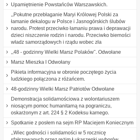
Upamiętnienie Powstańców Warszawskich.
,,Pokutne przebłaganie Maryi Królowej Polski za
łamanie dekalogu w Polsce i Jasnogórskich ślubów
narodu. Protest przeciwko łamaniu prawa i deprawacji
dzieci niszczenie rodzin i narodu. Przeciwko bierności
władz samorządowych i rządu wobec zła
,,48 - godzinny Wielki Marsz Polaków". Odwołane
Marsz Mieszka I Odwołany
Pikieta informacyjna w obronie poczętego życia
ludzkiego połączona z różańcem.
48-godzinny Wielki Marsz Patriotów Odwołane
Demonstracja solidarnościowa z wolontariuszem
niosącym pomoc humanitarną na pograniczu,
oskarżonym z art. 224 § 2 Kodeksu karnego.
Spotkanie z posłem na sejm RP Maciejem Koniecznym
,,Wiec godności i solidarności w 5 rocznicę
sfałszowanych przez reżim Łukaszenki wyborów