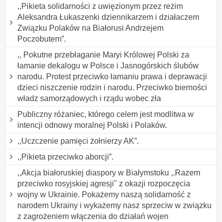
,,Pikieta solidarności z uwięzionym przez reżim
Aleksandra Łukaszenki dziennikarzem i działaczem
Związku Polaków na Białorusi Andrzejem
Poczobutem”.
,, Pokutne przebłaganie Maryi Królowej Polski za
łamanie dekalogu w Polsce i Jasnogórskich ślubów
narodu. Protest przeciwko łamaniu prawa i deprawacji
dzieci niszczenie rodzin i narodu. Przeciwko bierności
władz samorządowych i rządu wobec zła
Publiczny różaniec, którego celem jest modlitwa w
intencji odnowy moralnej Polski i Polaków.
,,Uczczenie pamięci żołnierzy AK”.
,,Pikieta przeciwko aborcji”.
,,Akcja białoruskiej diaspory w Białymstoku ,,Razem
przeciwko rosyjskiej agresji" z okazji rozpoczęcia
wojny w Ukrainie. Pokażemy naszą solidarność z
narodem Ukrainy i wykażemy nasz sprzeciw w związku
z zagrożeniem włączenia do działań wojen