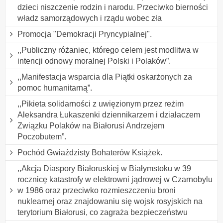
dzieci niszczenie rodzin i narodu. Przeciwko bierności
władz samorządowych i rządu wobec zła
Promocja "Demokracji Pryncypialnej".
,,Publiczny różaniec, którego celem jest modlitwa w
intencji odnowy moralnej Polski i Polaków”.
,,Manifestacja wsparcia dla Piątki oskarżonych za
pomoc humanitarną”.
,,Pikieta solidarności z uwięzionym przez reżim
Aleksandra Łukaszenki dziennikarzem i działaczem
Związku Polaków na Białorusi Andrzejem
Poczobutem”.
Pochód Gwiaździsty Bohaterów Książek.
,,Akcja Diaspory Białoruskiej w Białymstoku w 39
rocznicę katastrofy w elektrowni jądrowej w Czarnobylu
w 1986 oraz przeciwko rozmieszczeniu broni
nuklearnej oraz znajdowaniu się wojsk rosyjskich na
terytorium Białorusi, co zagraża bezpieczeństwu