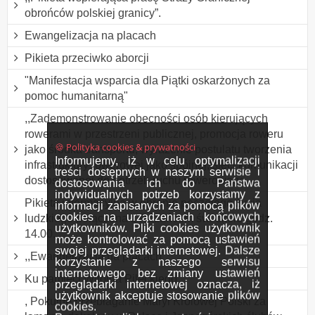
obrońców polskiej granicy”.
Ewangelizacja na placach
Pikieta przeciwko aborcji
"Manifestacja wsparcia dla Piątki oskarżonych za
pomoc humanitarną"
,,Zademonstrowanie obecności osób kierujących
rowerami w przestrzeni publicznej, promocja roweru
🍪 Polityka cookies & prywatności
jako środka transportu, wyrażenie postulatu tworzenia
Informujemy, iż w celu optymalizacji
infrastruktury rowerowej jako spójnej, sieci komunikacji
treści dostępnych w naszym serwisie i
dostosowanej do potrzeb ruchu rowerowego
dostosowania ich do Państwa
indywidualnych potrzeb korzystamy z
Pikieta informacyjna w obronie poczętego życia
informacji zapisanych za pomocą plików
cookies na urządzeniach końcowych
ludzkiego połączona z Różańcem św. około godz.
użytkowników. Pliki cookies użytkownik
14.00.
może kontrolować za pomocą ustawień
swojej przeglądarki internetowej. Dalsze
,,Ewangelizacja na placach”.
korzystanie z naszego serwisu
internetowego bez zmiany ustawień
Ku pamięci Witolda Pileckiego.
przeglądarki internetowej oznacza, iż
użytkownik akceptuje stosowanie plików
, Pokutne przebłaganie Maryi Królowej Polski za
cookies.