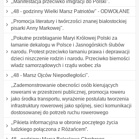
,,Manifestacja przeciwko imigracji do Polski".
,,48 - godzinny Wielki Marsz Patriotów" - ODWOŁANE
,,Promocja literatury i twórczości znanej białostockiej
pisarki Anny Markowej".
,,Pokutne przebłaganie Maryi Królowej Polski za
łamanie dekalogu w Polsce i Jasnogórskich ślubów
narodu. Protest przeciwko łamaniu prawa i deprawacji
dzieci niszczenie rodzin i narodu. Przeciwko bierności
władz samorządowych i rządu wobec zła
,,48 - Marsz Ojców Niepodległości".
,,Zademonstrowanie obecności osób kierujących
rowerami w przestrzeni publicznej, promocja roweru
jako środka transportu, wyrażenie postulatu tworzenia
infrastruktury rowerowej jako spójnej, sieci komunikacji
dostosowanej do potrzeb ruchu rowerowego
,,Pikieta informacyjna w obronie poczętego życia
ludzkiego połączona z Różańcem”.