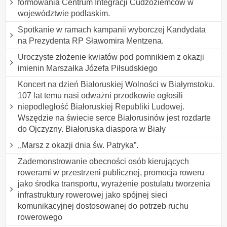
formowania Centrum Integracji Cudzoziemców w
województwie podlaskim.
Spotkanie w ramach kampanii wyborczej Kandydata
na Prezydenta RP Sławomira Mentzena.
Uroczyste złożenie kwiatów pod pomnikiem z okazji
imienin Marszałka Józefa Piłsudskiego
Koncert na dzień Białoruskiej Wolności w Białymstoku.
107 lat temu nasi odważni przodkowie ogłosili
niepodległość Białoruskiej Republiki Ludowej.
Wszędzie na świecie serce Białorusinów jest rozdarte
do Ojczyzny. Białoruska diaspora w Biały
,,Marsz z okazji dnia św. Patryka”.
Zademonstrowanie obecności osób kierujących
rowerami w przestrzeni publicznej, promocja roweru
jako środka transportu, wyrażenie postulatu tworzenia
infrastruktury rowerowej jako spójnej sieci
komunikacyjnej dostosowanej do potrzeb ruchu
rowerowego