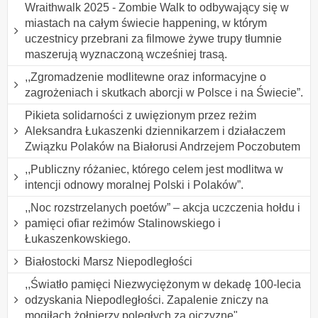
Wraithwalk 2025 - Zombie Walk to odbywający się w
miastach na całym świecie happening, w którym
uczestnicy przebrani za filmowe żywe trupy tłumnie
maszerują wyznaczoną wcześniej trasą.
,,Zgromadzenie modlitewne oraz informacyjne o
zagrożeniach i skutkach aborcji w Polsce i na Świecie”.
Pikieta solidarności z uwięzionym przez reżim
Aleksandra Łukaszenki dziennikarzem i działaczem
Związku Polaków na Białorusi Andrzejem Poczobutem
,,Publiczny różaniec, którego celem jest modlitwa w
intencji odnowy moralnej Polski i Polaków”.
,,Noc rozstrzelanych poetów” – akcja uczczenia hołdu i
pamięci ofiar reżimów Stalinowskiego i
Łukaszenkowskiego.
Białostocki Marsz Niepodległości
,,Światło pamięci Niezwyciężonym w dekadę 100-lecia
odzyskania Niepodległości. Zapalenie zniczy na
mogiłach żołnierzy poległych za ojczyznę".