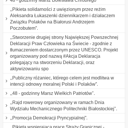
48 - godzinny Marsz Bolesława Chrobrego
,,Pikieta solidarności z uwięzionym przez reżim
Aleksandra Łukaszenki dziennikarzem i działaczem
Związku Polaków na Białorusi Andrzejem
Poczobutem”.
,,Stworzenie drugiej strony Największej Powszechnej
Deklaracji Praw Człowieka na Świecie - zgodnie z
tłumaczeniem dostarczonym przez UNESCO. Projekt
organizowany pod nazwą #Akcja Deklaracja
polegający na stworzeniu Deklaracji, oraz
aktywizowaniu spo
,,Publiczny różaniec, którego celem jest modlitwa w
intencji odnowy moralnej Polski i Polaków”.
,,48 - godzinny Marsz Wielkich Patriotów".
,,Rajd rowerowy organizowany w ramach Dnia
Wydziału Mechanicznego Politechniki Białostockiej".
,,Promocja Demokracji Pryncypialnej”.
,,Pikieta wspierająca pracę Straży Granicznej -