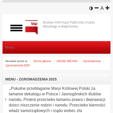
wersja k
zmniej
domy
z
A
Biuletyn Informacji Publicznej Urzędu
Miejskiego w Białymstoku
Włącz
menu
Menu
Aktualnie jesteś w:
Strona główna
URZĄD MIEJSKI
Zgromadzenia
Zgromadzenia 2025
MENU - ZGROMADZENIA 2025
,,Pokutne przebłaganie Maryi Królowej Polski za
łamanie dekalogu w Polsce i Jasnogórskich ślubów
narodu. Protest przeciwko łamaniu prawa i deprawacji
dzieci niszczenie rodzin i narodu. Przeciwko bierności
władz samorządowych i rządu wobec zła