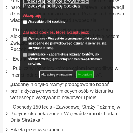
łamanie dekalogu w Polsce i Jasnogórskich ślubów
Przeczytaj politykę prywatności
Przeczytaj politykę cookies
narodu. Protest przeciwko łamaniu prawa i deprawacji
dzieci niszczenie rodzin i narodu. Przeciwko bierności
Akceptuję:
władz samorządowych i rządu wobec zła
Wszystkie pliki cookies.
,,Pikieta solidarności z uwięzionym przez reżim
Zaznacz cookies, które akceptujesz:
Aleksandra Łukaszenki dziennikarzem i działaczem
Wymagane - Wszystkie wymagane pliki cookies
Związku Polaków na Białorusi Andrzejem
niezbędne do prawidłowego działania serwisu, np.
utrzymanie sesji.
Poczobutem”.
Ułatwiające - Zapamiętują rozmiar fontów, jak
,,Ewangelizacja na placach”.
również wersję graficzną/kontrastową/tekstową
serwisu.
,,Publiczny różaniec, którego celem jest modlitwa w
intencji odnowy moralnej Polski i Polaków”.
Akceptuję wymagane
Akceptuję
„Badamy nie tylko mamy” propagowanie badań
profilaktycznych wśród młodych osób w kierunku
wczesnego wykrywania nowotworu piersi.
,,Obchody 150 lecia - Zawodowej Straży Pożarnej w
Białymstoku połączone z Wojewódzkimi obchodami
Dnia Strażaka ".
Pikieta przeciwko aborcji