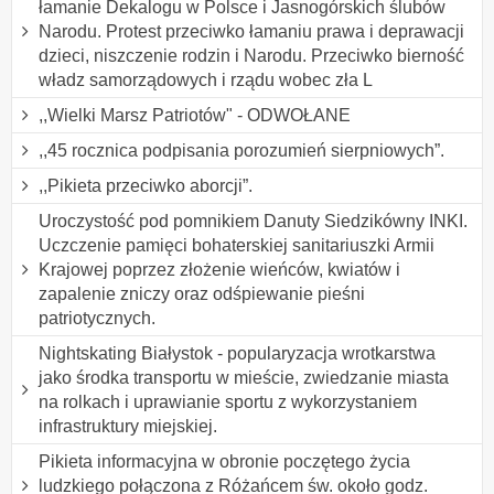
łamanie Dekalogu w Polsce i Jasnogórskich ślubów
Narodu. Protest przeciwko łamaniu prawa i deprawacji
dzieci, niszczenie rodzin i Narodu. Przeciwko bierność
władz samorządowych i rządu wobec zła L
,,Wielki Marsz Patriotów" - ODWOŁANE
,,45 rocznica podpisania porozumień sierpniowych”.
,,Pikieta przeciwko aborcji”.
Uroczystość pod pomnikiem Danuty Siedzikówny INKI.
Uczczenie pamięci bohaterskiej sanitariuszki Armii
Krajowej poprzez złożenie wieńców, kwiatów i
zapalenie zniczy oraz odśpiewanie pieśni
patriotycznych.
Nightskating Białystok - popularyzacja wrotkarstwa
jako środka transportu w mieście, zwiedzanie miasta
na rolkach i uprawianie sportu z wykorzystaniem
infrastruktury miejskiej.
Pikieta informacyjna w obronie poczętego życia
ludzkiego połączona z Różańcem św. około godz.