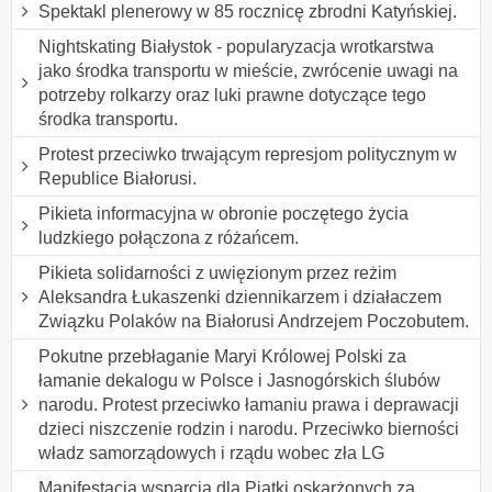
Spektakl plenerowy w 85 rocznicę zbrodni Katyńskiej.
Nightskating Białystok - popularyzacja wrotkarstwa
jako środka transportu w mieście, zwrócenie uwagi na
potrzeby rolkarzy oraz luki prawne dotyczące tego
środka transportu.
Protest przeciwko trwającym represjom politycznym w
Republice Białorusi.
Pikieta informacyjna w obronie poczętego życia
ludzkiego połączona z różańcem.
Pikieta solidarności z uwięzionym przez reżim
Aleksandra Łukaszenki dziennikarzem i działaczem
Związku Polaków na Białorusi Andrzejem Poczobutem.
Pokutne przebłaganie Maryi Królowej Polski za
łamanie dekalogu w Polsce i Jasnogórskich ślubów
narodu. Protest przeciwko łamaniu prawa i deprawacji
dzieci niszczenie rodzin i narodu. Przeciwko bierności
władz samorządowych i rządu wobec zła LG
Manifestacja wsparcia dla Piątki oskarżonych za