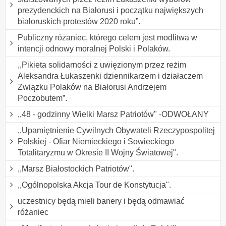
prezydenckich na Białorusi i początku największych
białoruskich protestów 2020 roku”.
Publiczny różaniec, którego celem jest modlitwa w
intencji odnowy moralnej Polski i Polaków.
,,Pikieta solidarności z uwięzionym przez reżim
Aleksandra Łukaszenki dziennikarzem i działaczem
Związku Polaków na Białorusi Andrzejem
Poczobutem”.
,,48 - godzinny Wielki Marsz Patriotów" -ODWOŁANY
,,Upamiętnienie Cywilnych Obywateli Rzeczypospolitej
Polskiej - Ofiar Niemieckiego i Sowieckiego
Totalitaryzmu w Okresie II Wojny Światowej".
,,Marsz Białostockich Patriotów".
,,Ogólnopolska Akcja Tour de Konstytucja".
uczestnicy będą mieli banery i będą odmawiać
różaniec