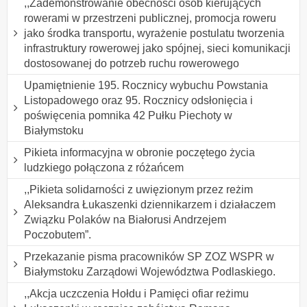
,,Zademonstrowanie obecności osób kierujących
rowerami w przestrzeni publicznej, promocja roweru
jako środka transportu, wyrażenie postulatu tworzenia
infrastruktury rowerowej jako spójnej, sieci komunikacji
dostosowanej do potrzeb ruchu rowerowego
Upamiętnienie 195. Rocznicy wybuchu Powstania
Listopadowego oraz 95. Rocznicy odsłonięcia i
poświęcenia pomnika 42 Pułku Piechoty w
Białymstoku
Pikieta informacyjna w obronie poczętego życia
ludzkiego połączona z różańcem
,,Pikieta solidarności z uwięzionym przez reżim
Aleksandra Łukaszenki dziennikarzem i działaczem
Związku Polaków na Białorusi Andrzejem
Poczobutem”.
Przekazanie pisma pracowników SP ZOZ WSPR w
Białymstoku Zarządowi Województwa Podlaskiego.
,,Akcja uczczenia Hołdu i Pamięci ofiar reżimu