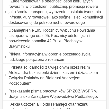
,,Zademonstrowanie obecności osób kierujących
rowerami w przestrzeni publicznej, promocja roweru
jako środka transportu, wyrażenie postulatu tworzenia
infrastruktury rowerowej jako spójnej, sieci komunikacji
dostosowanej do potrzeb ruchu rowerowego
Upamiętnienie 195. Rocznicy wybuchu Powstania
Listopadowego oraz 95. Rocznicy odsłonięcia i
poświęcenia pomnika 42 Pułku Piechoty w
Białymstoku
Pikieta informacyjna w obronie poczętego życia
ludzkiego połączona z różańcem
,,Pikieta solidarności z uwięzionym przez reżim
Aleksandra Łukaszenki dziennikarzem i działaczem
Związku Polaków na Białorusi Andrzejem
Poczobutem”.
Przekazanie pisma pracowników SP ZOZ WSPR w
Białymstoku Zarządowi Województwa Podlaskiego.
,,Akcja uczczenia Hołdu i Pamięci ofiar reżimu