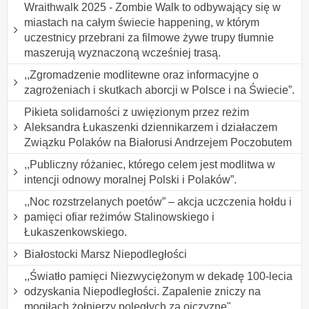
Wraithwalk 2025 - Zombie Walk to odbywający się w
miastach na całym świecie happening, w którym
uczestnicy przebrani za filmowe żywe trupy tłumnie
maszerują wyznaczoną wcześniej trasą.
,,Zgromadzenie modlitewne oraz informacyjne o
zagrożeniach i skutkach aborcji w Polsce i na Świecie”.
Pikieta solidarności z uwięzionym przez reżim
Aleksandra Łukaszenki dziennikarzem i działaczem
Związku Polaków na Białorusi Andrzejem Poczobutem
,,Publiczny różaniec, którego celem jest modlitwa w
intencji odnowy moralnej Polski i Polaków”.
,,Noc rozstrzelanych poetów” – akcja uczczenia hołdu i
pamięci ofiar reżimów Stalinowskiego i
Łukaszenkowskiego.
Białostocki Marsz Niepodległości
,,Światło pamięci Niezwyciężonym w dekadę 100-lecia
odzyskania Niepodległości. Zapalenie zniczy na
mogiłach żołnierzy poległych za ojczyznę".