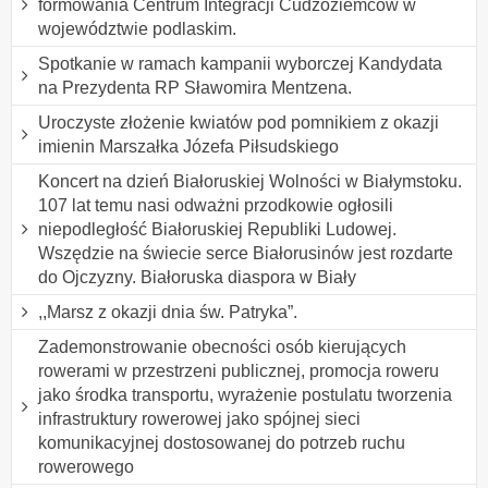
formowania Centrum Integracji Cudzoziemców w
województwie podlaskim.
Spotkanie w ramach kampanii wyborczej Kandydata
na Prezydenta RP Sławomira Mentzena.
Uroczyste złożenie kwiatów pod pomnikiem z okazji
imienin Marszałka Józefa Piłsudskiego
Koncert na dzień Białoruskiej Wolności w Białymstoku.
107 lat temu nasi odważni przodkowie ogłosili
niepodległość Białoruskiej Republiki Ludowej.
Wszędzie na świecie serce Białorusinów jest rozdarte
do Ojczyzny. Białoruska diaspora w Biały
,,Marsz z okazji dnia św. Patryka”.
Zademonstrowanie obecności osób kierujących
rowerami w przestrzeni publicznej, promocja roweru
jako środka transportu, wyrażenie postulatu tworzenia
infrastruktury rowerowej jako spójnej sieci
komunikacyjnej dostosowanej do potrzeb ruchu
rowerowego