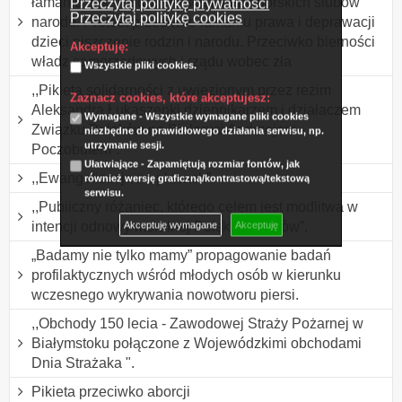
łamanie dekalogu w Polsce i Jasnogórskich ślubów
Przeczytaj politykę prywatności
Przeczytaj politykę cookies
narodu. Protest przeciwko łamaniu prawa i deprawacji
dzieci niszczenie rodzin i narodu. Przeciwko bierności
Akceptuję:
władz samorządowych i rządu wobec zła
Wszystkie pliki cookies.
,,Pikieta solidarności z uwięzionym przez reżim
Zaznacz cookies, które akceptujesz:
Aleksandra Łukaszenki dziennikarzem i działaczem
Wymagane - Wszystkie wymagane pliki cookies
Związku Polaków na Białorusi Andrzejem
niezbędne do prawidłowego działania serwisu, np.
utrzymanie sesji.
Poczobutem”.
Ułatwiające - Zapamiętują rozmiar fontów, jak
,,Ewangelizacja na placach”.
również wersję graficzną/kontrastową/tekstową
serwisu.
,,Publiczny różaniec, którego celem jest modlitwa w
intencji odnowy moralnej Polski i Polaków”.
Akceptuję wymagane
Akceptuję
„Badamy nie tylko mamy” propagowanie badań
profilaktycznych wśród młodych osób w kierunku
wczesnego wykrywania nowotworu piersi.
,,Obchody 150 lecia - Zawodowej Straży Pożarnej w
Białymstoku połączone z Wojewódzkimi obchodami
Dnia Strażaka ".
Pikieta przeciwko aborcji