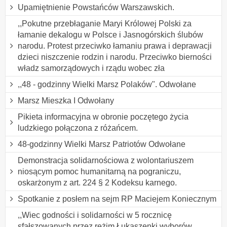
Upamiętnienie Powstańców Warszawskich.
,,Pokutne przebłaganie Maryi Królowej Polski za
łamanie dekalogu w Polsce i Jasnogórskich ślubów
narodu. Protest przeciwko łamaniu prawa i deprawacji
dzieci niszczenie rodzin i narodu. Przeciwko bierności
władz samorządowych i rządu wobec zła
,,48 - godzinny Wielki Marsz Polaków". Odwołane
Marsz Mieszka I Odwołany
Pikieta informacyjna w obronie poczętego życia
ludzkiego połączona z różańcem.
48-godzinny Wielki Marsz Patriotów Odwołane
Demonstracja solidarnościowa z wolontariuszem
niosącym pomoc humanitarną na pograniczu,
oskarżonym z art. 224 § 2 Kodeksu karnego.
Spotkanie z posłem na sejm RP Maciejem Koniecznym
,,Wiec godności i solidarności w 5 rocznicę
sfałszowanych przez reżim Łukaszenki wyborów