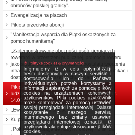
obrońców polskiej granicy”.
Ewangelizacja na placach
Pikieta przeciwko aborcji
"Manifestacja wsparcia dla Piątki oskarżonych za
pomoc humanitarną"
,,Zademonstrowanie obecności osób kierujących
rowerami w przestrzeni publicznej, promocja roweru
🍪 Polityka cookies & prywatności
jako środka transportu, wyrażenie postulatu tworzenia
Informujemy, iż w celu optymalizacji
infrastruktury rowerowej jako spójnej, sieci komunikacji
treści dostępnych w naszym serwisie i
dostosowanej do potrzeb ruchu rowerowego
dostosowania ich do Państwa
indywidualnych potrzeb korzystamy z
Pikieta informacyjna w obronie poczętego życia
informacji zapisanych za pomocą plików
cookies na urządzeniach końcowych
ludzkiego połączona z Różańcem św. około godz.
użytkowników. Pliki cookies użytkownik
14.00.
może kontrolować za pomocą ustawień
swojej przeglądarki internetowej. Dalsze
,,Ewangelizacja na placach”.
korzystanie z naszego serwisu
internetowego bez zmiany ustawień
Ku pamięci Witolda Pileckiego.
przeglądarki internetowej oznacza, iż
użytkownik akceptuje stosowanie plików
, Pokutne przebłaganie Maryi Królowej Polski za
cookies.