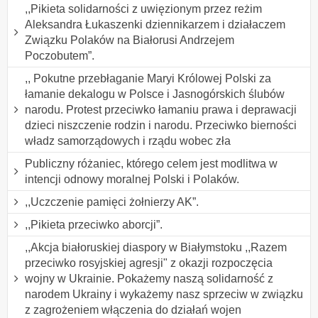
,,Pikieta solidarności z uwięzionym przez reżim
Aleksandra Łukaszenki dziennikarzem i działaczem
Związku Polaków na Białorusi Andrzejem
Poczobutem”.
,, Pokutne przebłaganie Maryi Królowej Polski za
łamanie dekalogu w Polsce i Jasnogórskich ślubów
narodu. Protest przeciwko łamaniu prawa i deprawacji
dzieci niszczenie rodzin i narodu. Przeciwko bierności
władz samorządowych i rządu wobec zła
Publiczny różaniec, którego celem jest modlitwa w
intencji odnowy moralnej Polski i Polaków.
,,Uczczenie pamięci żołnierzy AK”.
,,Pikieta przeciwko aborcji”.
,,Akcja białoruskiej diaspory w Białymstoku ,,Razem
przeciwko rosyjskiej agresji" z okazji rozpoczęcia
wojny w Ukrainie. Pokażemy naszą solidarność z
narodem Ukrainy i wykażemy nasz sprzeciw w związku
z zagrożeniem włączenia do działań wojen