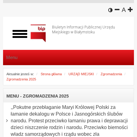
wersja k
zmniej
domy
z
A
Biuletyn Informacji Publicznej Urzędu
Miejskiego w Białymstoku
Włącz
menu
Menu
Aktualnie jesteś w:
Strona główna
URZĄD MIEJSKI
Zgromadzenia
Zgromadzenia 2025
MENU - ZGROMADZENIA 2025
,,Pokutne przebłaganie Maryi Królowej Polski za
łamanie dekalogu w Polsce i Jasnogórskich ślubów
narodu. Protest przeciwko łamaniu prawa i deprawacji
dzieci niszczenie rodzin i narodu. Przeciwko bierności
władz samorządowych i rządu wobec zła