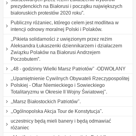
prezydenckich na Białorusi i początku największych
białoruskich protestów 2020 roku”.
Publiczny różaniec, którego celem jest modlitwa w
intencji odnowy moralnej Polski i Polaków.
,,Pikieta solidarności z uwięzionym przez reżim
Aleksandra Łukaszenki dziennikarzem i działaczem
Związku Polaków na Białorusi Andrzejem
Poczobutem”.
,,48 - godzinny Wielki Marsz Patriotów" -ODWOŁANY
,,Upamiętnienie Cywilnych Obywateli Rzeczypospolitej
Polskiej - Ofiar Niemieckiego i Sowieckiego
Totalitaryzmu w Okresie II Wojny Światowej".
,,Marsz Białostockich Patriotów".
,,Ogólnopolska Akcja Tour de Konstytucja".
uczestnicy będą mieli banery i będą odmawiać
różaniec