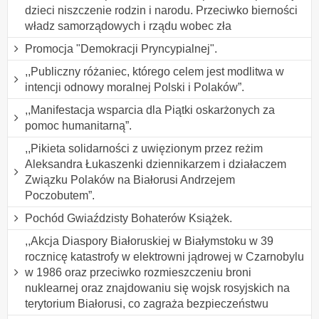
dzieci niszczenie rodzin i narodu. Przeciwko bierności
władz samorządowych i rządu wobec zła
Promocja "Demokracji Pryncypialnej".
,,Publiczny różaniec, którego celem jest modlitwa w
intencji odnowy moralnej Polski i Polaków”.
,,Manifestacja wsparcia dla Piątki oskarżonych za
pomoc humanitarną”.
,,Pikieta solidarności z uwięzionym przez reżim
Aleksandra Łukaszenki dziennikarzem i działaczem
Związku Polaków na Białorusi Andrzejem
Poczobutem”.
Pochód Gwiaździsty Bohaterów Książek.
,,Akcja Diaspory Białoruskiej w Białymstoku w 39
rocznicę katastrofy w elektrowni jądrowej w Czarnobylu
w 1986 oraz przeciwko rozmieszczeniu broni
nuklearnej oraz znajdowaniu się wojsk rosyjskich na
terytorium Białorusi, co zagraża bezpieczeństwu