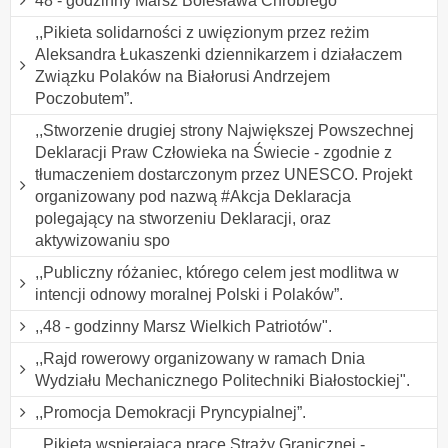
48 - godzinny Marsz Bolesława Chrobrego
,,Pikieta solidarności z uwięzionym przez reżim
Aleksandra Łukaszenki dziennikarzem i działaczem
Związku Polaków na Białorusi Andrzejem
Poczobutem”.
,,Stworzenie drugiej strony Największej Powszechnej
Deklaracji Praw Człowieka na Świecie - zgodnie z
tłumaczeniem dostarczonym przez UNESCO. Projekt
organizowany pod nazwą #Akcja Deklaracja
polegający na stworzeniu Deklaracji, oraz
aktywizowaniu spo
,,Publiczny różaniec, którego celem jest modlitwa w
intencji odnowy moralnej Polski i Polaków”.
,,48 - godzinny Marsz Wielkich Patriotów".
,,Rajd rowerowy organizowany w ramach Dnia
Wydziału Mechanicznego Politechniki Białostockiej".
,,Promocja Demokracji Pryncypialnej”.
,,Pikieta wspierająca pracę Straży Granicznej -