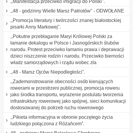
,,Manifestacja przeciwko imigracji do Polski".
,,48 - godzinny Wielki Marsz Patriotów" - ODWOŁANE
,,Promocja literatury i twórczości znanej białostockiej
pisarki Anny Markowej".
,,Pokutne przebłaganie Maryi Królowej Polski za
łamanie dekalogu w Polsce i Jasnogórskich ślubów
narodu. Protest przeciwko łamaniu prawa i deprawacji
dzieci niszczenie rodzin i narodu. Przeciwko bierności
władz samorządowych i rządu wobec zła
,,48 - Marsz Ojców Niepodległości".
,,Zademonstrowanie obecności osób kierujących
rowerami w przestrzeni publicznej, promocja roweru
jako środka transportu, wyrażenie postulatu tworzenia
infrastruktury rowerowej jako spójnej, sieci komunikacji
dostosowanej do potrzeb ruchu rowerowego
,,Pikieta informacyjna w obronie poczętego życia
ludzkiego połączona z Różańcem”.