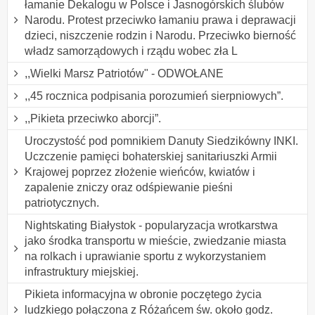
łamanie Dekalogu w Polsce i Jasnogórskich ślubów
Narodu. Protest przeciwko łamaniu prawa i deprawacji
dzieci, niszczenie rodzin i Narodu. Przeciwko bierność
władz samorządowych i rządu wobec zła L
,,Wielki Marsz Patriotów" - ODWOŁANE
,,45 rocznica podpisania porozumień sierpniowych”.
,,Pikieta przeciwko aborcji”.
Uroczystość pod pomnikiem Danuty Siedzikówny INKI.
Uczczenie pamięci bohaterskiej sanitariuszki Armii
Krajowej poprzez złożenie wieńców, kwiatów i
zapalenie zniczy oraz odśpiewanie pieśni
patriotycznych.
Nightskating Białystok - popularyzacja wrotkarstwa
jako środka transportu w mieście, zwiedzanie miasta
na rolkach i uprawianie sportu z wykorzystaniem
infrastruktury miejskiej.
Pikieta informacyjna w obronie poczętego życia
ludzkiego połączona z Różańcem św. około godz.