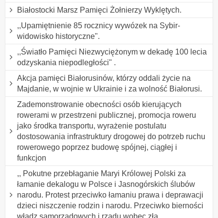
Białostocki Marsz Pamięci Żołnierzy Wyklętych.
,,Upamiętnienie 85 rocznicy wywózek na Sybir-
widowisko historyczne".
,,Światło Pamięci Niezwyciężonym w dekadę 100 lecia
odzyskania niepodległości" .
Akcja pamięci Białorusinów, którzy oddali życie na
Majdanie, w wojnie w Ukrainie i za wolność Białorusi.
Zademonstrowanie obecności osób kierujących
rowerami w przestrzeni publicznej, promocja roweru
jako środka transportu, wyrażenie postulatu
dostosowania infrastruktury drogowej do potrzeb ruchu
rowerowego poprzez budowę spójnej, ciągłej i
funkcjon
,, Pokutne przebłaganie Maryi Królowej Polski za
łamanie dekalogu w Polsce i Jasnogórskich ślubów
narodu. Protest przeciwko łamaniu prawa i deprawacji
dzieci niszczenie rodzin i narodu. Przeciwko bierności
władz samorządowych i rządu wobec zła