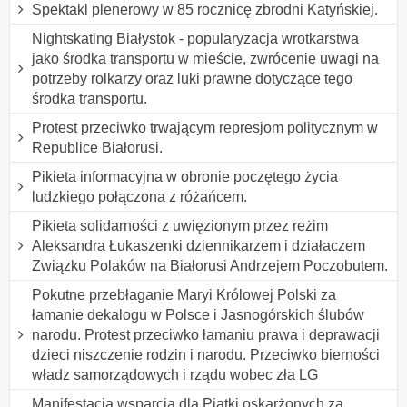
Spektakl plenerowy w 85 rocznicę zbrodni Katyńskiej.
Nightskating Białystok - popularyzacja wrotkarstwa
jako środka transportu w mieście, zwrócenie uwagi na
potrzeby rolkarzy oraz luki prawne dotyczące tego
środka transportu.
Protest przeciwko trwającym represjom politycznym w
Republice Białorusi.
Pikieta informacyjna w obronie poczętego życia
ludzkiego połączona z różańcem.
Pikieta solidarności z uwięzionym przez reżim
Aleksandra Łukaszenki dziennikarzem i działaczem
Związku Polaków na Białorusi Andrzejem Poczobutem.
Pokutne przebłaganie Maryi Królowej Polski za
łamanie dekalogu w Polsce i Jasnogórskich ślubów
narodu. Protest przeciwko łamaniu prawa i deprawacji
dzieci niszczenie rodzin i narodu. Przeciwko bierności
władz samorządowych i rządu wobec zła LG
Manifestacja wsparcia dla Piątki oskarżonych za