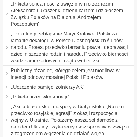
,,Pikieta solidarności z uwięzionym przez reżim
Aleksandra Łukaszenki dziennikarzem i działaczem
Związku Polaków na Białorusi Andrzejem
Poczobutem”.
,, Pokutne przebłaganie Maryi Królowej Polski za
łamanie dekalogu w Polsce i Jasnogórskich ślubów
narodu. Protest przeciwko łamaniu prawa i deprawacji
dzieci niszczenie rodzin i narodu. Przeciwko bierności
władz samorządowych i rządu wobec zła
Publiczny różaniec, którego celem jest modlitwa w
intencji odnowy moralnej Polski i Polaków.
,,Uczczenie pamięci żołnierzy AK”.
,,Pikieta przeciwko aborcji”.
,,Akcja białoruskiej diaspory w Białymstoku ,,Razem
przeciwko rosyjskiej agresji" z okazji rozpoczęcia
wojny w Ukrainie. Pokażemy naszą solidarność z
narodem Ukrainy i wykażemy nasz sprzeciw w związku
z zagrożeniem włączenia do działań wojen