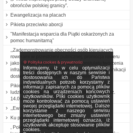
obrońców polskiej granicy”.
Ewangelizacja na placach
Pikieta przeciwko aborcji
"Manifestacja wsparcia dla Piątki oskarżonych za
pomoc humanitarną"
,,Zademonstrowanie obecności osób kierujących
rowerami w przestrzeni publicznej, promocja roweru
🍪 Polityka cookies & prywatności
jako środka transportu, wyrażenie postulatu tworzenia
Informujemy, iż w celu optymalizacji
infrastruktury rowerowej jako spójnej, sieci komunikacji
treści dostępnych w naszym serwisie i
dostosowanej do potrzeb ruchu rowerowego
dostosowania ich do Państwa
indywidualnych potrzeb korzystamy z
Pikieta informacyjna w obronie poczętego życia
informacji zapisanych za pomocą plików
cookies na urządzeniach końcowych
ludzkiego połączona z Różańcem św. około godz.
użytkowników. Pliki cookies użytkownik
14.00.
może kontrolować za pomocą ustawień
swojej przeglądarki internetowej. Dalsze
,,Ewangelizacja na placach”.
korzystanie z naszego serwisu
internetowego bez zmiany ustawień
Ku pamięci Witolda Pileckiego.
przeglądarki internetowej oznacza, iż
użytkownik akceptuje stosowanie plików
, Pokutne przebłaganie Maryi Królowej Polski za
cookies.