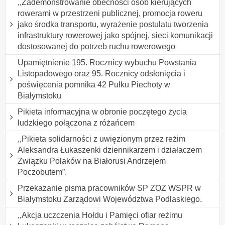
,,Zademonstrowanie obecności osób kierujących
rowerami w przestrzeni publicznej, promocja roweru
jako środka transportu, wyrażenie postulatu tworzenia
infrastruktury rowerowej jako spójnej, sieci komunikacji
dostosowanej do potrzeb ruchu rowerowego
Upamiętnienie 195. Rocznicy wybuchu Powstania
Listopadowego oraz 95. Rocznicy odsłonięcia i
poświęcenia pomnika 42 Pułku Piechoty w
Białymstoku
Pikieta informacyjna w obronie poczętego życia
ludzkiego połączona z różańcem
,,Pikieta solidarności z uwięzionym przez reżim
Aleksandra Łukaszenki dziennikarzem i działaczem
Związku Polaków na Białorusi Andrzejem
Poczobutem”.
Przekazanie pisma pracowników SP ZOZ WSPR w
Białymstoku Zarządowi Województwa Podlaskiego.
,,Akcja uczczenia Hołdu i Pamięci ofiar reżimu