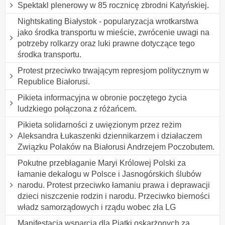
Spektakl plenerowy w 85 rocznicę zbrodni Katyńskiej.
Nightskating Białystok - popularyzacja wrotkarstwa
jako środka transportu w mieście, zwrócenie uwagi na
potrzeby rolkarzy oraz luki prawne dotyczące tego
środka transportu.
Protest przeciwko trwającym represjom politycznym w
Republice Białorusi.
Pikieta informacyjna w obronie poczętego życia
ludzkiego połączona z różańcem.
Pikieta solidarności z uwięzionym przez reżim
Aleksandra Łukaszenki dziennikarzem i działaczem
Związku Polaków na Białorusi Andrzejem Poczobutem.
Pokutne przebłaganie Maryi Królowej Polski za
łamanie dekalogu w Polsce i Jasnogórskich ślubów
narodu. Protest przeciwko łamaniu prawa i deprawacji
dzieci niszczenie rodzin i narodu. Przeciwko bierności
władz samorządowych i rządu wobec zła LG
Manifestacja wsparcia dla Piątki oskarżonych za