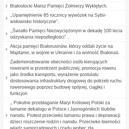
Białostocki Marsz Pamięci Żołnierzy Wyklętych.
,,Upamiętnienie 85 rocznicy wywózek na Sybir-
widowisko historyczne".
,,Światło Pamięci Niezwyciężonym w dekadę 100 lecia
odzyskania niepodległości" .
Akcja pamięci Białorusinów, którzy oddali życie na
Majdanie, w wojnie w Ukrainie i za wolność Białorusi.
Zademonstrowanie obecności osób kierujących
rowerami w przestrzeni publicznej, promocja roweru
jako środka transportu, wyrażenie postulatu
dostosowania infrastruktury drogowej do potrzeb ruchu
rowerowego poprzez budowę spójnej, ciągłej i
funkcjon
,, Pokutne przebłaganie Maryi Królowej Polski za
łamanie dekalogu w Polsce i Jasnogórskich ślubów
narodu. Protest przeciwko łamaniu prawa i deprawacji
dzieci niszczenie rodzin i narodu. Przeciwko bierności
władz samorządowych i rządu wobec zła