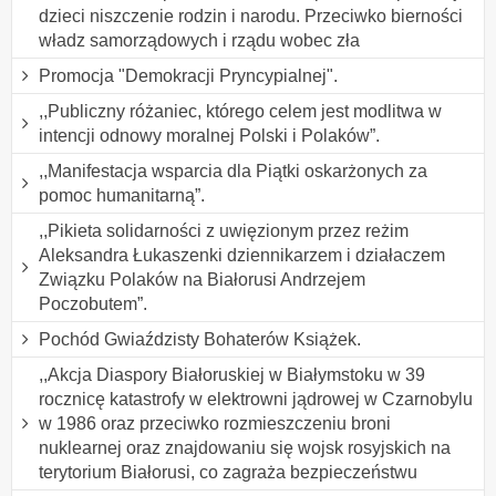
dzieci niszczenie rodzin i narodu. Przeciwko bierności
władz samorządowych i rządu wobec zła
Promocja "Demokracji Pryncypialnej".
,,Publiczny różaniec, którego celem jest modlitwa w
intencji odnowy moralnej Polski i Polaków”.
,,Manifestacja wsparcia dla Piątki oskarżonych za
pomoc humanitarną”.
,,Pikieta solidarności z uwięzionym przez reżim
Aleksandra Łukaszenki dziennikarzem i działaczem
Związku Polaków na Białorusi Andrzejem
Poczobutem”.
Pochód Gwiaździsty Bohaterów Książek.
,,Akcja Diaspory Białoruskiej w Białymstoku w 39
rocznicę katastrofy w elektrowni jądrowej w Czarnobylu
w 1986 oraz przeciwko rozmieszczeniu broni
nuklearnej oraz znajdowaniu się wojsk rosyjskich na
terytorium Białorusi, co zagraża bezpieczeństwu