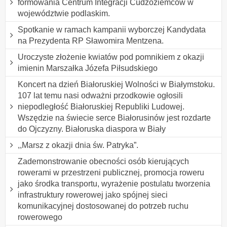
formowania Centrum Integracji Cudzoziemców w
województwie podlaskim.
Spotkanie w ramach kampanii wyborczej Kandydata
na Prezydenta RP Sławomira Mentzena.
Uroczyste złożenie kwiatów pod pomnikiem z okazji
imienin Marszałka Józefa Piłsudskiego
Koncert na dzień Białoruskiej Wolności w Białymstoku.
107 lat temu nasi odważni przodkowie ogłosili
niepodległość Białoruskiej Republiki Ludowej.
Wszędzie na świecie serce Białorusinów jest rozdarte
do Ojczyzny. Białoruska diaspora w Biały
,,Marsz z okazji dnia św. Patryka”.
Zademonstrowanie obecności osób kierujących
rowerami w przestrzeni publicznej, promocja roweru
jako środka transportu, wyrażenie postulatu tworzenia
infrastruktury rowerowej jako spójnej sieci
komunikacyjnej dostosowanej do potrzeb ruchu
rowerowego