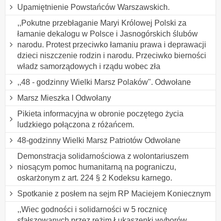
Upamiętnienie Powstańców Warszawskich.
,,Pokutne przebłaganie Maryi Królowej Polski za
łamanie dekalogu w Polsce i Jasnogórskich ślubów
narodu. Protest przeciwko łamaniu prawa i deprawacji
dzieci niszczenie rodzin i narodu. Przeciwko bierności
władz samorządowych i rządu wobec zła
,,48 - godzinny Wielki Marsz Polaków". Odwołane
Marsz Mieszka I Odwołany
Pikieta informacyjna w obronie poczętego życia
ludzkiego połączona z różańcem.
48-godzinny Wielki Marsz Patriotów Odwołane
Demonstracja solidarnościowa z wolontariuszem
niosącym pomoc humanitarną na pograniczu,
oskarżonym z art. 224 § 2 Kodeksu karnego.
Spotkanie z posłem na sejm RP Maciejem Koniecznym
,,Wiec godności i solidarności w 5 rocznicę
sfałszowanych przez reżim Łukaszenki wyborów