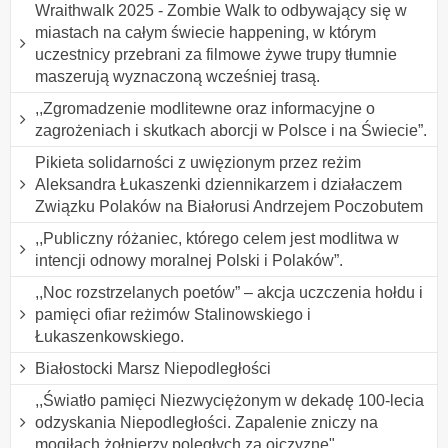
Wraithwalk 2025 - Zombie Walk to odbywający się w
miastach na całym świecie happening, w którym
uczestnicy przebrani za filmowe żywe trupy tłumnie
maszerują wyznaczoną wcześniej trasą.
,,Zgromadzenie modlitewne oraz informacyjne o
zagrożeniach i skutkach aborcji w Polsce i na Świecie”.
Pikieta solidarności z uwięzionym przez reżim
Aleksandra Łukaszenki dziennikarzem i działaczem
Związku Polaków na Białorusi Andrzejem Poczobutem
,,Publiczny różaniec, którego celem jest modlitwa w
intencji odnowy moralnej Polski i Polaków”.
,,Noc rozstrzelanych poetów” – akcja uczczenia hołdu i
pamięci ofiar reżimów Stalinowskiego i
Łukaszenkowskiego.
Białostocki Marsz Niepodległości
,,Światło pamięci Niezwyciężonym w dekadę 100-lecia
odzyskania Niepodległości. Zapalenie zniczy na
mogiłach żołnierzy poległych za ojczyznę".