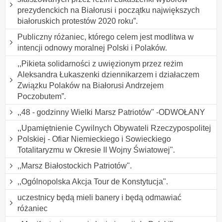
prezydenckich na Białorusi i początku największych
białoruskich protestów 2020 roku”.
Publiczny różaniec, którego celem jest modlitwa w
intencji odnowy moralnej Polski i Polaków.
,,Pikieta solidarności z uwięzionym przez reżim
Aleksandra Łukaszenki dziennikarzem i działaczem
Związku Polaków na Białorusi Andrzejem
Poczobutem”.
,,48 - godzinny Wielki Marsz Patriotów" -ODWOŁANY
,,Upamiętnienie Cywilnych Obywateli Rzeczypospolitej
Polskiej - Ofiar Niemieckiego i Sowieckiego
Totalitaryzmu w Okresie II Wojny Światowej".
,,Marsz Białostockich Patriotów".
,,Ogólnopolska Akcja Tour de Konstytucja".
uczestnicy będą mieli banery i będą odmawiać
różaniec