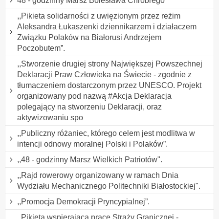
48 - godzinny Marsz Bolesława Chrobrego
,,Pikieta solidarności z uwięzionym przez reżim
Aleksandra Łukaszenki dziennikarzem i działaczem
Związku Polaków na Białorusi Andrzejem
Poczobutem”.
,,Stworzenie drugiej strony Największej Powszechnej
Deklaracji Praw Człowieka na Świecie - zgodnie z
tłumaczeniem dostarczonym przez UNESCO. Projekt
organizowany pod nazwą #Akcja Deklaracja
polegający na stworzeniu Deklaracji, oraz
aktywizowaniu spo
,,Publiczny różaniec, którego celem jest modlitwa w
intencji odnowy moralnej Polski i Polaków”.
,,48 - godzinny Marsz Wielkich Patriotów".
,,Rajd rowerowy organizowany w ramach Dnia
Wydziału Mechanicznego Politechniki Białostockiej".
,,Promocja Demokracji Pryncypialnej”.
,,Pikieta wspierająca pracę Straży Granicznej -