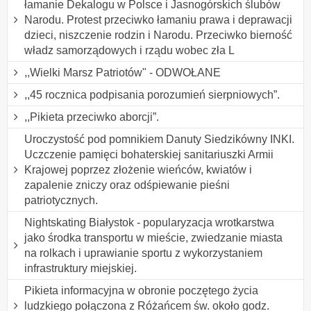
łamanie Dekalogu w Polsce i Jasnogórskich ślubów
Narodu. Protest przeciwko łamaniu prawa i deprawacji
dzieci, niszczenie rodzin i Narodu. Przeciwko bierność
władz samorządowych i rządu wobec zła L
,,Wielki Marsz Patriotów" - ODWOŁANE
,,45 rocznica podpisania porozumień sierpniowych”.
,,Pikieta przeciwko aborcji”.
Uroczystość pod pomnikiem Danuty Siedzikówny INKI.
Uczczenie pamięci bohaterskiej sanitariuszki Armii
Krajowej poprzez złożenie wieńców, kwiatów i
zapalenie zniczy oraz odśpiewanie pieśni
patriotycznych.
Nightskating Białystok - popularyzacja wrotkarstwa
jako środka transportu w mieście, zwiedzanie miasta
na rolkach i uprawianie sportu z wykorzystaniem
infrastruktury miejskiej.
Pikieta informacyjna w obronie poczętego życia
ludzkiego połączona z Różańcem św. około godz.