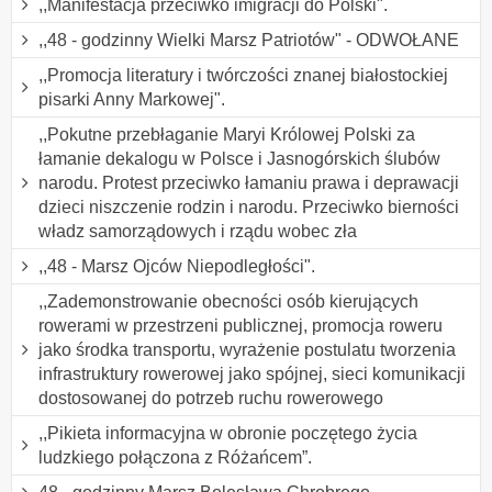
,,Manifestacja przeciwko imigracji do Polski".
,,48 - godzinny Wielki Marsz Patriotów" - ODWOŁANE
,,Promocja literatury i twórczości znanej białostockiej
pisarki Anny Markowej".
,,Pokutne przebłaganie Maryi Królowej Polski za
łamanie dekalogu w Polsce i Jasnogórskich ślubów
narodu. Protest przeciwko łamaniu prawa i deprawacji
dzieci niszczenie rodzin i narodu. Przeciwko bierności
władz samorządowych i rządu wobec zła
,,48 - Marsz Ojców Niepodległości".
,,Zademonstrowanie obecności osób kierujących
rowerami w przestrzeni publicznej, promocja roweru
jako środka transportu, wyrażenie postulatu tworzenia
infrastruktury rowerowej jako spójnej, sieci komunikacji
dostosowanej do potrzeb ruchu rowerowego
,,Pikieta informacyjna w obronie poczętego życia
ludzkiego połączona z Różańcem”.