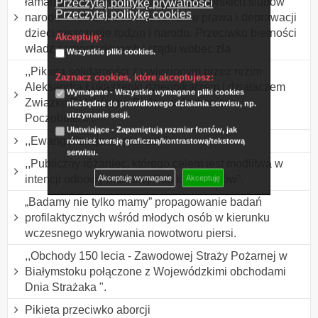
łamanie dekalogu w Polsce i Jasnogórskich ślubów
Przeczytaj politykę prywatności
Przeczytaj politykę cookies
narodu. Protest przeciwko łamaniu prawa i deprawacji
dzieci niszczenie rodzin i narodu. Przeciwko bierności
Akceptuję:
władz samorządowych i rządu wobec zła
Wszystkie pliki cookies.
,,Pikieta solidarności z uwięzionym przez reżim
Zaznacz cookies, które akceptujesz:
Aleksandra Łukaszenki dziennikarzem i działaczem
Wymagane - Wszystkie wymagane pliki cookies
Związku Polaków na Białorusi Andrzejem
niezbędne do prawidłowego działania serwisu, np.
utrzymanie sesji.
Poczobutem”.
Ułatwiające - Zapamiętują rozmiar fontów, jak
,,Ewangelizacja na placach”.
również wersję graficzną/kontrastową/tekstową
serwisu.
,,Publiczny różaniec, którego celem jest modlitwa w
intencji odnowy moralnej Polski i Polaków”.
Akceptuję wymagane
Akceptuję
„Badamy nie tylko mamy” propagowanie badań
profilaktycznych wśród młodych osób w kierunku
wczesnego wykrywania nowotworu piersi.
,,Obchody 150 lecia - Zawodowej Straży Pożarnej w
Białymstoku połączone z Wojewódzkimi obchodami
Dnia Strażaka ".
Pikieta przeciwko aborcji