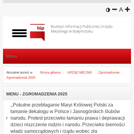
wersja k
zmniej
domy
z
A
Biuletyn Informacji Publicznej Urzędu
Miejskiego w Białymstoku
Włącz
menu
Menu
Aktualnie jesteś w:
Strona główna
URZĄD MIEJSKI
Zgromadzenia
Zgromadzenia 2025
MENU - ZGROMADZENIA 2025
,,Pokutne przebłaganie Maryi Królowej Polski za
łamanie dekalogu w Polsce i Jasnogórskich ślubów
narodu. Protest przeciwko łamaniu prawa i deprawacji
dzieci niszczenie rodzin i narodu. Przeciwko bierności
władz samorządowych i rządu wobec zła