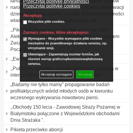
łamanie dekalogu w Polsce i Jasnogórskich ślubów
Przeczytaj politykę prywatności
Przeczytaj politykę cookies
narodu. Protest przeciwko łamaniu prawa i deprawacji
dzieci niszczenie rodzin i narodu. Przeciwko bierności
Akceptuję:
władz samorządowych i rządu wobec zła
Wszystkie pliki cookies.
,,Pikieta solidarności z uwięzionym przez reżim
Zaznacz cookies, które akceptujesz:
Aleksandra Łukaszenki dziennikarzem i działaczem
Wymagane - Wszystkie wymagane pliki cookies
Związku Polaków na Białorusi Andrzejem
niezbędne do prawidłowego działania serwisu, np.
utrzymanie sesji.
Poczobutem”.
Ułatwiające - Zapamiętują rozmiar fontów, jak
,,Ewangelizacja na placach”.
również wersję graficzną/kontrastową/tekstową
serwisu.
,,Publiczny różaniec, którego celem jest modlitwa w
intencji odnowy moralnej Polski i Polaków”.
Akceptuję wymagane
Akceptuję
„Badamy nie tylko mamy” propagowanie badań
profilaktycznych wśród młodych osób w kierunku
wczesnego wykrywania nowotworu piersi.
,,Obchody 150 lecia - Zawodowej Straży Pożarnej w
Białymstoku połączone z Wojewódzkimi obchodami
Dnia Strażaka ".
Pikieta przeciwko aborcji