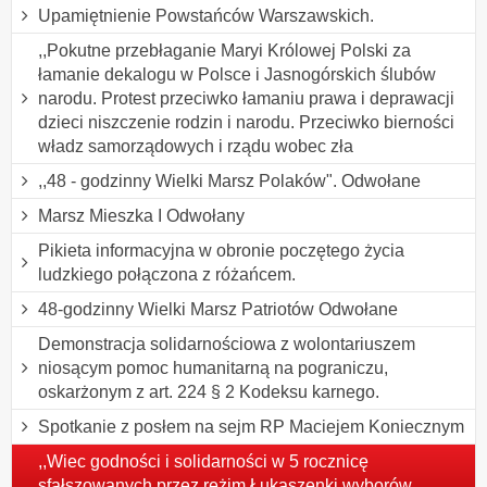
Upamiętnienie Powstańców Warszawskich.
,,Pokutne przebłaganie Maryi Królowej Polski za
łamanie dekalogu w Polsce i Jasnogórskich ślubów
narodu. Protest przeciwko łamaniu prawa i deprawacji
dzieci niszczenie rodzin i narodu. Przeciwko bierności
władz samorządowych i rządu wobec zła
,,48 - godzinny Wielki Marsz Polaków". Odwołane
Marsz Mieszka I Odwołany
Pikieta informacyjna w obronie poczętego życia
ludzkiego połączona z różańcem.
48-godzinny Wielki Marsz Patriotów Odwołane
Demonstracja solidarnościowa z wolontariuszem
niosącym pomoc humanitarną na pograniczu,
oskarżonym z art. 224 § 2 Kodeksu karnego.
Spotkanie z posłem na sejm RP Maciejem Koniecznym
,,Wiec godności i solidarności w 5 rocznicę
sfałszowanych przez reżim Łukaszenki wyborów