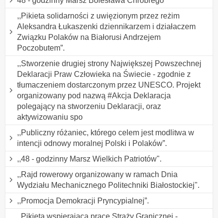
48 - godzinny Marsz Bolesława Chrobrego
,,Pikieta solidarności z uwięzionym przez reżim
Aleksandra Łukaszenki dziennikarzem i działaczem
Związku Polaków na Białorusi Andrzejem
Poczobutem”.
,,Stworzenie drugiej strony Największej Powszechnej
Deklaracji Praw Człowieka na Świecie - zgodnie z
tłumaczeniem dostarczonym przez UNESCO. Projekt
organizowany pod nazwą #Akcja Deklaracja
polegający na stworzeniu Deklaracji, oraz
aktywizowaniu spo
,,Publiczny różaniec, którego celem jest modlitwa w
intencji odnowy moralnej Polski i Polaków”.
,,48 - godzinny Marsz Wielkich Patriotów".
,,Rajd rowerowy organizowany w ramach Dnia
Wydziału Mechanicznego Politechniki Białostockiej".
,,Promocja Demokracji Pryncypialnej”.
,,Pikieta wspierająca pracę Straży Granicznej -