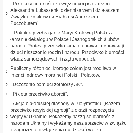
,,Pikieta solidarności z uwięzionym przez reżim
Aleksandra Łukaszenki dziennikarzem i działaczem
Związku Polaków na Białorusi Andrzejem
Poczobutem”.
,, Pokutne przebłaganie Maryi Królowej Polski za
łamanie dekalogu w Polsce i Jasnogórskich ślubów
narodu. Protest przeciwko łamaniu prawa i deprawacji
dzieci niszczenie rodzin i narodu. Przeciwko bierności
władz samorządowych i rządu wobec zła
Publiczny różaniec, którego celem jest modlitwa w
intencji odnowy moralnej Polski i Polaków.
,,Uczczenie pamięci żołnierzy AK”.
,,Pikieta przeciwko aborcji”.
,,Akcja białoruskiej diaspory w Białymstoku ,,Razem
przeciwko rosyjskiej agresji" z okazji rozpoczęcia
wojny w Ukrainie. Pokażemy naszą solidarność z
narodem Ukrainy i wykażemy nasz sprzeciw w związku
z zagrożeniem włączenia do działań wojen