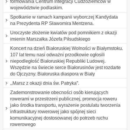
formowania Centrum Integracji Cudzoziemców w
województwie podlaskim.
Spotkanie w ramach kampanii wyborczej Kandydata
na Prezydenta RP Sławomira Mentzena.
Uroczyste złożenie kwiatów pod pomnikiem z okazji
imienin Marszałka Józefa Piłsudskiego
Koncert na dzień Białoruskiej Wolności w Białymstoku.
107 lat temu nasi odważni przodkowie ogłosili
niepodległość Białoruskiej Republiki Ludowej.
Wszędzie na świecie serce Białorusinów jest rozdarte
do Ojczyzny. Białoruska diaspora w Biały
,,Marsz z okazji dnia św. Patryka”.
Zademonstrowanie obecności osób kierujących
rowerami w przestrzeni publicznej, promocja roweru
jako środka transportu, wyrażenie postulatu tworzenia
infrastruktury rowerowej jako spójnej sieci
komunikacyjnej dostosowanej do potrzeb ruchu
rowerowego