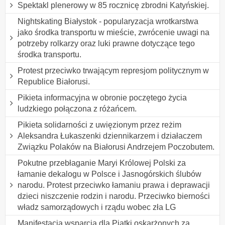
Spektakl plenerowy w 85 rocznicę zbrodni Katyńskiej.
Nightskating Białystok - popularyzacja wrotkarstwa
jako środka transportu w mieście, zwrócenie uwagi na
potrzeby rolkarzy oraz luki prawne dotyczące tego
środka transportu.
Protest przeciwko trwającym represjom politycznym w
Republice Białorusi.
Pikieta informacyjna w obronie poczętego życia
ludzkiego połączona z różańcem.
Pikieta solidarności z uwięzionym przez reżim
Aleksandra Łukaszenki dziennikarzem i działaczem
Związku Polaków na Białorusi Andrzejem Poczobutem.
Pokutne przebłaganie Maryi Królowej Polski za
łamanie dekalogu w Polsce i Jasnogórskich ślubów
narodu. Protest przeciwko łamaniu prawa i deprawacji
dzieci niszczenie rodzin i narodu. Przeciwko bierności
władz samorządowych i rządu wobec zła LG
Manifestacja wsparcia dla Piątki oskarżonych za