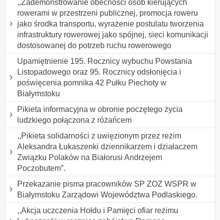
,,Zademonstrowanie obecności osób kierujących
rowerami w przestrzeni publicznej, promocja roweru
jako środka transportu, wyrażenie postulatu tworzenia
infrastruktury rowerowej jako spójnej, sieci komunikacji
dostosowanej do potrzeb ruchu rowerowego
Upamiętnienie 195. Rocznicy wybuchu Powstania
Listopadowego oraz 95. Rocznicy odsłonięcia i
poświęcenia pomnika 42 Pułku Piechoty w
Białymstoku
Pikieta informacyjna w obronie poczętego życia
ludzkiego połączona z różańcem
,,Pikieta solidarności z uwięzionym przez reżim
Aleksandra Łukaszenki dziennikarzem i działaczem
Związku Polaków na Białorusi Andrzejem
Poczobutem”.
Przekazanie pisma pracowników SP ZOZ WSPR w
Białymstoku Zarządowi Województwa Podlaskiego.
,,Akcja uczczenia Hołdu i Pamięci ofiar reżimu