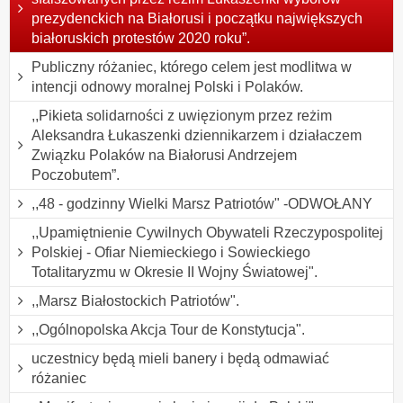
prezydenckich na Białorusi i początku największych
białoruskich protestów 2020 roku”.
Publiczny różaniec, którego celem jest modlitwa w
intencji odnowy moralnej Polski i Polaków.
,,Pikieta solidarności z uwięzionym przez reżim
Aleksandra Łukaszenki dziennikarzem i działaczem
Związku Polaków na Białorusi Andrzejem
Poczobutem”.
,,48 - godzinny Wielki Marsz Patriotów" -ODWOŁANY
,,Upamiętnienie Cywilnych Obywateli Rzeczypospolitej
Polskiej - Ofiar Niemieckiego i Sowieckiego
Totalitaryzmu w Okresie II Wojny Światowej".
,,Marsz Białostockich Patriotów".
,,Ogólnopolska Akcja Tour de Konstytucja".
uczestnicy będą mieli banery i będą odmawiać
różaniec