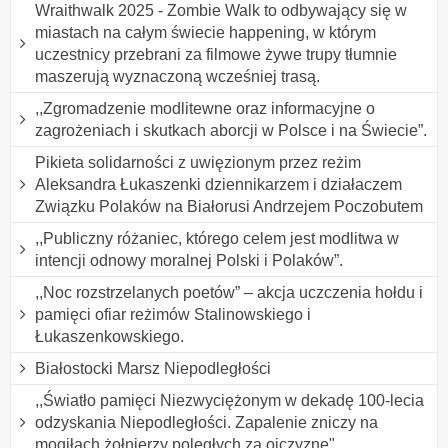
Wraithwalk 2025 - Zombie Walk to odbywający się w
miastach na całym świecie happening, w którym
uczestnicy przebrani za filmowe żywe trupy tłumnie
maszerują wyznaczoną wcześniej trasą.
,,Zgromadzenie modlitewne oraz informacyjne o
zagrożeniach i skutkach aborcji w Polsce i na Świecie”.
Pikieta solidarności z uwięzionym przez reżim
Aleksandra Łukaszenki dziennikarzem i działaczem
Związku Polaków na Białorusi Andrzejem Poczobutem
,,Publiczny różaniec, którego celem jest modlitwa w
intencji odnowy moralnej Polski i Polaków”.
,,Noc rozstrzelanych poetów” – akcja uczczenia hołdu i
pamięci ofiar reżimów Stalinowskiego i
Łukaszenkowskiego.
Białostocki Marsz Niepodległości
,,Światło pamięci Niezwyciężonym w dekadę 100-lecia
odzyskania Niepodległości. Zapalenie zniczy na
mogiłach żołnierzy poległych za ojczyznę".