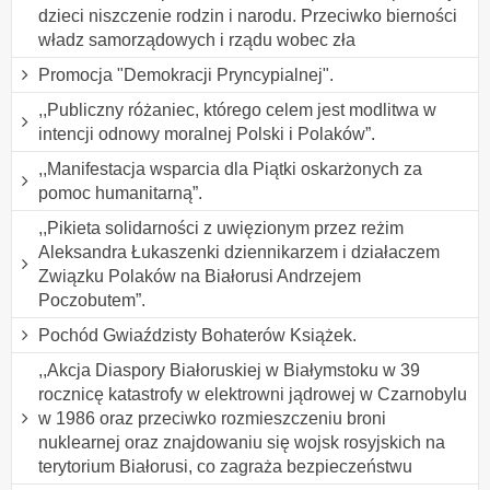
dzieci niszczenie rodzin i narodu. Przeciwko bierności
władz samorządowych i rządu wobec zła
Promocja "Demokracji Pryncypialnej".
,,Publiczny różaniec, którego celem jest modlitwa w
intencji odnowy moralnej Polski i Polaków”.
,,Manifestacja wsparcia dla Piątki oskarżonych za
pomoc humanitarną”.
,,Pikieta solidarności z uwięzionym przez reżim
Aleksandra Łukaszenki dziennikarzem i działaczem
Związku Polaków na Białorusi Andrzejem
Poczobutem”.
Pochód Gwiaździsty Bohaterów Książek.
,,Akcja Diaspory Białoruskiej w Białymstoku w 39
rocznicę katastrofy w elektrowni jądrowej w Czarnobylu
w 1986 oraz przeciwko rozmieszczeniu broni
nuklearnej oraz znajdowaniu się wojsk rosyjskich na
terytorium Białorusi, co zagraża bezpieczeństwu