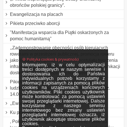
obrońców polskiej granicy”.
Ewangelizacja na placach
Pikieta przeciwko aborcji
"Manifestacja wsparcia dla Piątki oskarżonych za
pomoc humanitarną"
,,Zademonstrowanie obecności osób kierujących
rowerami w przestrzeni publicznej, promocja roweru
🍪 Polityka cookies & prywatności
jako środka transportu, wyrażenie postulatu tworzenia
Informujemy, iż w celu optymalizacji
infrastruktury rowerowej jako spójnej, sieci komunikacji
treści dostępnych w naszym serwisie i
dostosowanej do potrzeb ruchu rowerowego
dostosowania ich do Państwa
indywidualnych potrzeb korzystamy z
Pikieta informacyjna w obronie poczętego życia
informacji zapisanych za pomocą plików
cookies na urządzeniach końcowych
ludzkiego połączona z Różańcem św. około godz.
użytkowników. Pliki cookies użytkownik
14.00.
może kontrolować za pomocą ustawień
swojej przeglądarki internetowej. Dalsze
,,Ewangelizacja na placach”.
korzystanie z naszego serwisu
internetowego bez zmiany ustawień
Ku pamięci Witolda Pileckiego.
przeglądarki internetowej oznacza, iż
użytkownik akceptuje stosowanie plików
, Pokutne przebłaganie Maryi Królowej Polski za
cookies.