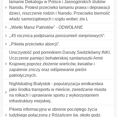
łamanie Dekalogu w Polsce i Jasnogórskich ślubów
Narodu. Protest przeciwko łamaniu prawa i deprawacji
dzieci, niszczenie rodzin i Narodu. Przeciwko bierność
władz samorządowych i rządu wobec zła L
,,Wielki Marsz Patriotów" - ODWOŁANE
,,45 rocznica podpisania porozumień sierpniowych”.
,,Pikieta przeciwko aborcji”.
Uroczystość pod pomnikiem Danuty Siedzikówny INKI.
Uczczenie pamięci bohaterskiej sanitariuszki Armii
Krajowej poprzez złożenie wieńców, kwiatów i
zapalenie zniczy oraz odśpiewanie pieśni
patriotycznych.
Nightskating Białystok - popularyzacja wrotkarstwa
jako środka transportu w mieście, zwiedzanie miasta
na rolkach i uprawianie sportu z wykorzystaniem
infrastruktury miejskiej.
Pikieta informacyjna w obronie poczętego życia
ludzkiego połączona z Różańcem św. około godz.