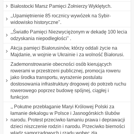
Białostocki Marsz Pamięci Żołnierzy Wyklętych.
,,Upamiętnienie 85 rocznicy wywózek na Sybir-
widowisko historyczne".
,,Światło Pamięci Niezwyciężonym w dekadę 100 lecia
odzyskania niepodległości" .
Akcja pamięci Białorusinów, którzy oddali życie na
Majdanie, w wojnie w Ukrainie i za wolność Białorusi.
Zademonstrowanie obecności osób kierujących
rowerami w przestrzeni publicznej, promocja roweru
jako środka transportu, wyrażenie postulatu
dostosowania infrastruktury drogowej do potrzeb ruchu
rowerowego poprzez budowę spójnej, ciągłej i
funkcjon
,, Pokutne przebłaganie Maryi Królowej Polski za
łamanie dekalogu w Polsce i Jasnogórskich ślubów
narodu. Protest przeciwko łamaniu prawa i deprawacji
dzieci niszczenie rodzin i narodu. Przeciwko bierności
władz samorządowych i rządu wobec zła