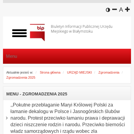
wersja k
zmniej
domy
z
A
Biuletyn Informacji Publicznej Urzędu
Miejskiego w Białymstoku
Włącz
menu
Menu
Aktualnie jesteś w:
Strona główna
URZĄD MIEJSKI
Zgromadzenia
Zgromadzenia 2025
MENU - ZGROMADZENIA 2025
,,Pokutne przebłaganie Maryi Królowej Polski za
łamanie dekalogu w Polsce i Jasnogórskich ślubów
narodu. Protest przeciwko łamaniu prawa i deprawacji
dzieci niszczenie rodzin i narodu. Przeciwko bierności
władz samorządowych i rządu wobec zła