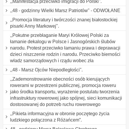
,,Manifestacja przeciwko imigracji do Polski".
,,48 - godzinny Wielki Marsz Patriotów" - ODWOŁANE
,,Promocja literatury i twórczości znanej białostockiej
pisarki Anny Markowej".
,,Pokutne przebłaganie Maryi Królowej Polski za
łamanie dekalogu w Polsce i Jasnogórskich ślubów
narodu. Protest przeciwko łamaniu prawa i deprawacji
dzieci niszczenie rodzin i narodu. Przeciwko bierności
władz samorządowych i rządu wobec zła
,,48 - Marsz Ojców Niepodległości".
,,Zademonstrowanie obecności osób kierujących
rowerami w przestrzeni publicznej, promocja roweru
jako środka transportu, wyrażenie postulatu tworzenia
infrastruktury rowerowej jako spójnej, sieci komunikacji
dostosowanej do potrzeb ruchu rowerowego
,,Pikieta informacyjna w obronie poczętego życia
ludzkiego połączona z Różańcem”.