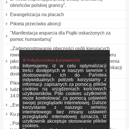
obrońców polskiej granicy”.
Ewangelizacja na placach
Pikieta przeciwko aborcji
"Manifestacja wsparcia dla Piątki oskarżonych za
pomoc humanitarną"
,,Zademonstrowanie obecności osób kierujących
rowerami w przestrzeni publicznej, promocja roweru
🍪 Polityka cookies & prywatności
jako środka transportu, wyrażenie postulatu tworzenia
Informujemy, iż w celu optymalizacji
infrastruktury rowerowej jako spójnej, sieci komunikacji
treści dostępnych w naszym serwisie i
dostosowanej do potrzeb ruchu rowerowego
dostosowania ich do Państwa
indywidualnych potrzeb korzystamy z
Pikieta informacyjna w obronie poczętego życia
informacji zapisanych za pomocą plików
cookies na urządzeniach końcowych
ludzkiego połączona z Różańcem św. około godz.
użytkowników. Pliki cookies użytkownik
14.00.
może kontrolować za pomocą ustawień
swojej przeglądarki internetowej. Dalsze
,,Ewangelizacja na placach”.
korzystanie z naszego serwisu
internetowego bez zmiany ustawień
Ku pamięci Witolda Pileckiego.
przeglądarki internetowej oznacza, iż
użytkownik akceptuje stosowanie plików
, Pokutne przebłaganie Maryi Królowej Polski za
cookies.