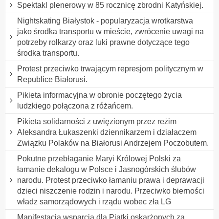
Spektakl plenerowy w 85 rocznicę zbrodni Katyńskiej.
Nightskating Białystok - popularyzacja wrotkarstwa
jako środka transportu w mieście, zwrócenie uwagi na
potrzeby rolkarzy oraz luki prawne dotyczące tego
środka transportu.
Protest przeciwko trwającym represjom politycznym w
Republice Białorusi.
Pikieta informacyjna w obronie poczętego życia
ludzkiego połączona z różańcem.
Pikieta solidarności z uwięzionym przez reżim
Aleksandra Łukaszenki dziennikarzem i działaczem
Związku Polaków na Białorusi Andrzejem Poczobutem.
Pokutne przebłaganie Maryi Królowej Polski za
łamanie dekalogu w Polsce i Jasnogórskich ślubów
narodu. Protest przeciwko łamaniu prawa i deprawacji
dzieci niszczenie rodzin i narodu. Przeciwko bierności
władz samorządowych i rządu wobec zła LG
Manifestacja wsparcia dla Piątki oskarżonych za