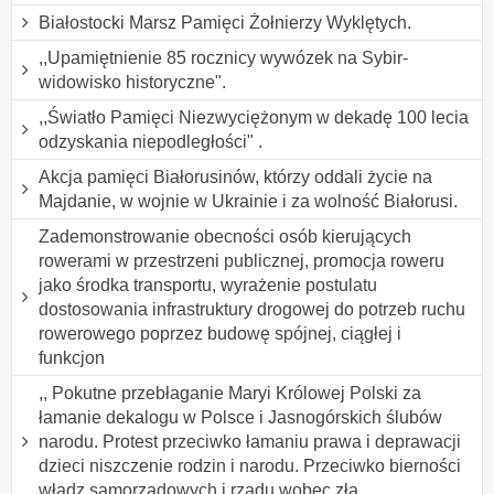
Białostocki Marsz Pamięci Żołnierzy Wyklętych.
,,Upamiętnienie 85 rocznicy wywózek na Sybir-
widowisko historyczne".
,,Światło Pamięci Niezwyciężonym w dekadę 100 lecia
odzyskania niepodległości" .
Akcja pamięci Białorusinów, którzy oddali życie na
Majdanie, w wojnie w Ukrainie i za wolność Białorusi.
Zademonstrowanie obecności osób kierujących
rowerami w przestrzeni publicznej, promocja roweru
jako środka transportu, wyrażenie postulatu
dostosowania infrastruktury drogowej do potrzeb ruchu
rowerowego poprzez budowę spójnej, ciągłej i
funkcjon
,, Pokutne przebłaganie Maryi Królowej Polski za
łamanie dekalogu w Polsce i Jasnogórskich ślubów
narodu. Protest przeciwko łamaniu prawa i deprawacji
dzieci niszczenie rodzin i narodu. Przeciwko bierności
władz samorządowych i rządu wobec zła