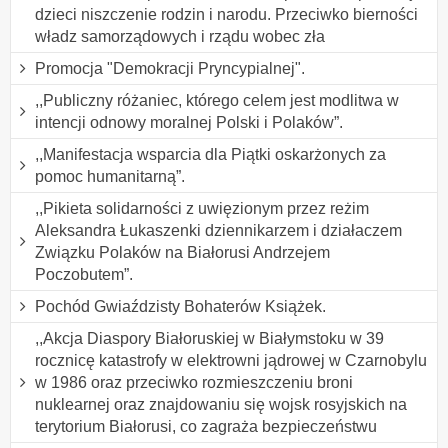
dzieci niszczenie rodzin i narodu. Przeciwko bierności
władz samorządowych i rządu wobec zła
Promocja "Demokracji Pryncypialnej".
,,Publiczny różaniec, którego celem jest modlitwa w
intencji odnowy moralnej Polski i Polaków”.
,,Manifestacja wsparcia dla Piątki oskarżonych za
pomoc humanitarną”.
,,Pikieta solidarności z uwięzionym przez reżim
Aleksandra Łukaszenki dziennikarzem i działaczem
Związku Polaków na Białorusi Andrzejem
Poczobutem”.
Pochód Gwiaździsty Bohaterów Książek.
,,Akcja Diaspory Białoruskiej w Białymstoku w 39
rocznicę katastrofy w elektrowni jądrowej w Czarnobylu
w 1986 oraz przeciwko rozmieszczeniu broni
nuklearnej oraz znajdowaniu się wojsk rosyjskich na
terytorium Białorusi, co zagraża bezpieczeństwu