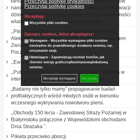
łamanie dekalogu w Polsce i Jasnogórskich ślubów
Przeczytaj politykę prywatności
Przeczytaj politykę cookies
narodu. Protest przeciwko łamaniu prawa i deprawacji
dzieci niszczenie rodzin i narodu. Przeciwko bierności
Akceptuję:
władz samorządowych i rządu wobec zła
Wszystkie pliki cookies.
,,Pikieta solidarności z uwięzionym przez reżim
Zaznacz cookies, które akceptujesz:
Aleksandra Łukaszenki dziennikarzem i działaczem
Wymagane - Wszystkie wymagane pliki cookies
Związku Polaków na Białorusi Andrzejem
niezbędne do prawidłowego działania serwisu, np.
utrzymanie sesji.
Poczobutem”.
Ułatwiające - Zapamiętują rozmiar fontów, jak
,,Ewangelizacja na placach”.
również wersję graficzną/kontrastową/tekstową
serwisu.
,,Publiczny różaniec, którego celem jest modlitwa w
intencji odnowy moralnej Polski i Polaków”.
Akceptuję wymagane
Akceptuję
„Badamy nie tylko mamy” propagowanie badań
profilaktycznych wśród młodych osób w kierunku
wczesnego wykrywania nowotworu piersi.
,,Obchody 150 lecia - Zawodowej Straży Pożarnej w
Białymstoku połączone z Wojewódzkimi obchodami
Dnia Strażaka ".
Pikieta przeciwko aborcji