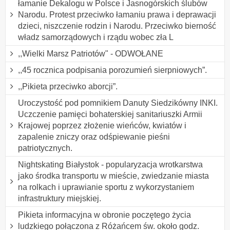
łamanie Dekalogu w Polsce i Jasnogórskich ślubów
Narodu. Protest przeciwko łamaniu prawa i deprawacji
dzieci, niszczenie rodzin i Narodu. Przeciwko bierność
władz samorządowych i rządu wobec zła L
,,Wielki Marsz Patriotów" - ODWOŁANE
,,45 rocznica podpisania porozumień sierpniowych”.
,,Pikieta przeciwko aborcji”.
Uroczystość pod pomnikiem Danuty Siedzikówny INKI.
Uczczenie pamięci bohaterskiej sanitariuszki Armii
Krajowej poprzez złożenie wieńców, kwiatów i
zapalenie zniczy oraz odśpiewanie pieśni
patriotycznych.
Nightskating Białystok - popularyzacja wrotkarstwa
jako środka transportu w mieście, zwiedzanie miasta
na rolkach i uprawianie sportu z wykorzystaniem
infrastruktury miejskiej.
Pikieta informacyjna w obronie poczętego życia
ludzkiego połączona z Różańcem św. około godz.