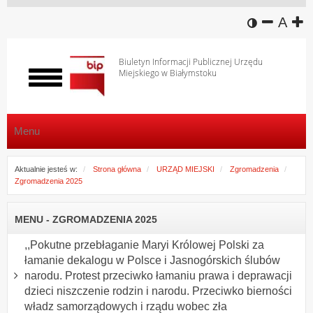
wersja k
zmniej
domy
z
A
Biuletyn Informacji Publicznej Urzędu
Miejskiego w Białymstoku
Włącz
menu
Menu
Aktualnie jesteś w:
Strona główna
URZĄD MIEJSKI
Zgromadzenia
Zgromadzenia 2025
MENU - ZGROMADZENIA 2025
,,Pokutne przebłaganie Maryi Królowej Polski za
łamanie dekalogu w Polsce i Jasnogórskich ślubów
narodu. Protest przeciwko łamaniu prawa i deprawacji
dzieci niszczenie rodzin i narodu. Przeciwko bierności
władz samorządowych i rządu wobec zła