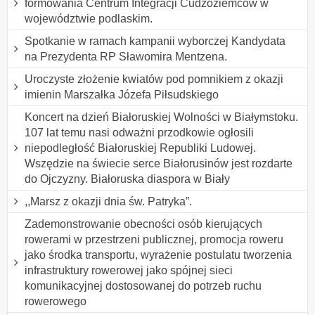
formowania Centrum Integracji Cudzoziemców w
województwie podlaskim.
Spotkanie w ramach kampanii wyborczej Kandydata
na Prezydenta RP Sławomira Mentzena.
Uroczyste złożenie kwiatów pod pomnikiem z okazji
imienin Marszałka Józefa Piłsudskiego
Koncert na dzień Białoruskiej Wolności w Białymstoku.
107 lat temu nasi odważni przodkowie ogłosili
niepodległość Białoruskiej Republiki Ludowej.
Wszędzie na świecie serce Białorusinów jest rozdarte
do Ojczyzny. Białoruska diaspora w Biały
,,Marsz z okazji dnia św. Patryka”.
Zademonstrowanie obecności osób kierujących
rowerami w przestrzeni publicznej, promocja roweru
jako środka transportu, wyrażenie postulatu tworzenia
infrastruktury rowerowej jako spójnej sieci
komunikacyjnej dostosowanej do potrzeb ruchu
rowerowego