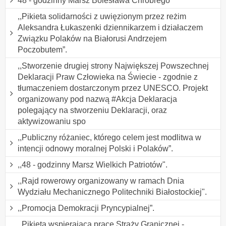
48 - godzinny Marsz Bolesława Chrobrego
,,Pikieta solidarności z uwięzionym przez reżim
Aleksandra Łukaszenki dziennikarzem i działaczem
Związku Polaków na Białorusi Andrzejem
Poczobutem”.
,,Stworzenie drugiej strony Największej Powszechnej
Deklaracji Praw Człowieka na Świecie - zgodnie z
tłumaczeniem dostarczonym przez UNESCO. Projekt
organizowany pod nazwą #Akcja Deklaracja
polegający na stworzeniu Deklaracji, oraz
aktywizowaniu spo
,,Publiczny różaniec, którego celem jest modlitwa w
intencji odnowy moralnej Polski i Polaków”.
,,48 - godzinny Marsz Wielkich Patriotów".
,,Rajd rowerowy organizowany w ramach Dnia
Wydziału Mechanicznego Politechniki Białostockiej".
,,Promocja Demokracji Pryncypialnej”.
,,Pikieta wspierająca pracę Straży Granicznej -