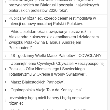
prezydenckich na Białorusi i początku największych
białoruskich protestów 2020 roku”.
Publiczny różaniec, którego celem jest modlitwa w
intencji odnowy moralnej Polski i Polaków.
,,Pikieta solidarności z uwięzionym przez reżim
Aleksandra Łukaszenki dziennikarzem i działaczem
Związku Polaków na Białorusi Andrzejem
Poczobutem”.
,,48 - godzinny Wielki Marsz Patriotów" -ODWOŁANY
,,Upamiętnienie Cywilnych Obywateli Rzeczypospolitej
Polskiej - Ofiar Niemieckiego i Sowieckiego
Totalitaryzmu w Okresie II Wojny Światowej".
,,Marsz Białostockich Patriotów".
,,Ogólnopolska Akcja Tour de Konstytucja".
uczestnicy będą mieli banery i będą odmawiać
różaniec