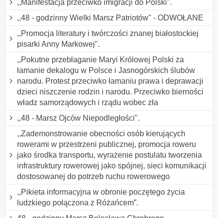
,,Manifestacja przeciwko imigracji do Polski".
,,48 - godzinny Wielki Marsz Patriotów" - ODWOŁANE
,,Promocja literatury i twórczości znanej białostockiej
pisarki Anny Markowej".
,,Pokutne przebłaganie Maryi Królowej Polski za
łamanie dekalogu w Polsce i Jasnogórskich ślubów
narodu. Protest przeciwko łamaniu prawa i deprawacji
dzieci niszczenie rodzin i narodu. Przeciwko bierności
władz samorządowych i rządu wobec zła
,,48 - Marsz Ojców Niepodległości".
,,Zademonstrowanie obecności osób kierujących
rowerami w przestrzeni publicznej, promocja roweru
jako środka transportu, wyrażenie postulatu tworzenia
infrastruktury rowerowej jako spójnej, sieci komunikacji
dostosowanej do potrzeb ruchu rowerowego
,,Pikieta informacyjna w obronie poczętego życia
ludzkiego połączona z Różańcem”.