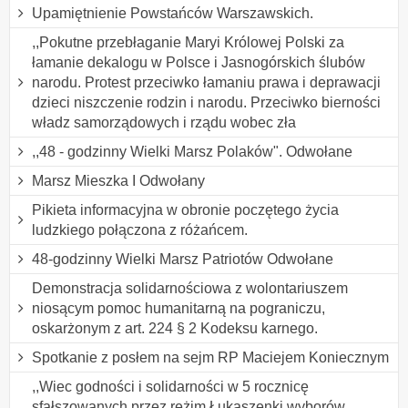
Upamiętnienie Powstańców Warszawskich.
,,Pokutne przebłaganie Maryi Królowej Polski za
łamanie dekalogu w Polsce i Jasnogórskich ślubów
narodu. Protest przeciwko łamaniu prawa i deprawacji
dzieci niszczenie rodzin i narodu. Przeciwko bierności
władz samorządowych i rządu wobec zła
,,48 - godzinny Wielki Marsz Polaków". Odwołane
Marsz Mieszka I Odwołany
Pikieta informacyjna w obronie poczętego życia
ludzkiego połączona z różańcem.
48-godzinny Wielki Marsz Patriotów Odwołane
Demonstracja solidarnościowa z wolontariuszem
niosącym pomoc humanitarną na pograniczu,
oskarżonym z art. 224 § 2 Kodeksu karnego.
Spotkanie z posłem na sejm RP Maciejem Koniecznym
,,Wiec godności i solidarności w 5 rocznicę
sfałszowanych przez reżim Łukaszenki wyborów