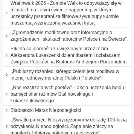
Wraithwalk 2025 - Zombie Walk to odbywający się w
miastach na całym świecie happening, w którym
uczestnicy przebrani za filmowe żywe trupy tłumnie
maszerują wyznaczoną wcześniej trasą.
,,Zgromadzenie modlitewne oraz informacyjne o
zagrożeniach i skutkach aborcji w Polsce i na Świecie”.
Pikieta solidarności z uwięzionym przez reżim
Aleksandra Łukaszenki dziennikarzem i działaczem
Związku Polaków na Białorusi Andrzejem Poczobutem
,,Publiczny różaniec, którego celem jest modlitwa w
intencji odnowy moralnej Polski i Polaków”.
,,Noc rozstrzelanych poetów” – akcja uczczenia hołdu i
pamięci ofiar reżimów Stalinowskiego i
Łukaszenkowskiego.
Białostocki Marsz Niepodległości
,,Światło pamięci Niezwyciężonym w dekadę 100-lecia
odzyskania Niepodległości. Zapalenie zniczy na
mogiłach żołnierzy poległych za ojczyznę".