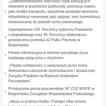
,,Zademonstrowanie obecności osób kierujących
rowerami w przestrzeni publicznej, promocja roweru
jako środka transportu, wyrażenie postulatu tworzenia
infrastruktury rowerowej jako spójnej, sieci komunikacji
dostosowanej do potrzeb ruchu rowerowego
Upamiętnienie 195. Rocznicy wybuchu Powstania
Listopadowego oraz 95. Rocznicy odsłonięcia i
poświęcenia pomnika 42 Pułku Piechoty w
Białymstoku
Pikieta informacyjna w obronie poczętego życia
ludzkiego połączona z różańcem
,,Pikieta solidarności z uwięzionym przez reżim
Aleksandra Łukaszenki dziennikarzem i działaczem
Związku Polaków na Białorusi Andrzejem
Poczobutem”.
Przekazanie pisma pracowników SP ZOZ WSPR w
Białymstoku Zarządowi Województwa Podlaskiego.
,,Akcja uczczenia Hołdu i Pamięci ofiar reżimu