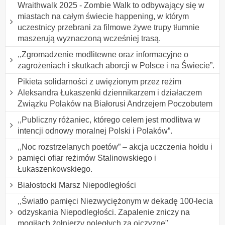
Wraithwalk 2025 - Zombie Walk to odbywający się w
miastach na całym świecie happening, w którym
uczestnicy przebrani za filmowe żywe trupy tłumnie
maszerują wyznaczoną wcześniej trasą.
,,Zgromadzenie modlitewne oraz informacyjne o
zagrożeniach i skutkach aborcji w Polsce i na Świecie”.
Pikieta solidarności z uwięzionym przez reżim
Aleksandra Łukaszenki dziennikarzem i działaczem
Związku Polaków na Białorusi Andrzejem Poczobutem
,,Publiczny różaniec, którego celem jest modlitwa w
intencji odnowy moralnej Polski i Polaków”.
,,Noc rozstrzelanych poetów” – akcja uczczenia hołdu i
pamięci ofiar reżimów Stalinowskiego i
Łukaszenkowskiego.
Białostocki Marsz Niepodległości
,,Światło pamięci Niezwyciężonym w dekadę 100-lecia
odzyskania Niepodległości. Zapalenie zniczy na
mogiłach żołnierzy poległych za ojczyznę".