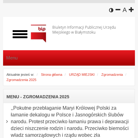
wersja k
zmniej
domy
z
A
Biuletyn Informacji Publicznej Urzędu
Miejskiego w Białymstoku
Włącz
menu
Menu
Aktualnie jesteś w:
Strona główna
URZĄD MIEJSKI
Zgromadzenia
Zgromadzenia 2025
MENU - ZGROMADZENIA 2025
,,Pokutne przebłaganie Maryi Królowej Polski za
łamanie dekalogu w Polsce i Jasnogórskich ślubów
narodu. Protest przeciwko łamaniu prawa i deprawacji
dzieci niszczenie rodzin i narodu. Przeciwko bierności
władz samorządowych i rządu wobec zła