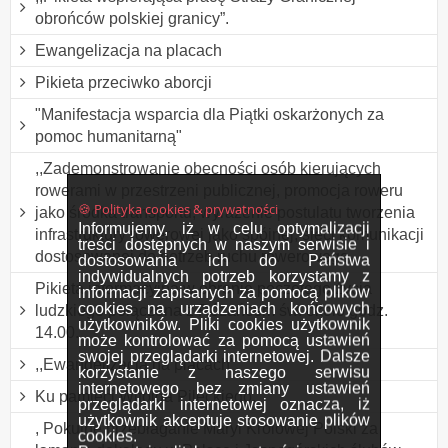
obrońców polskiej granicy”.
Ewangelizacja na placach
Pikieta przeciwko aborcji
"Manifestacja wsparcia dla Piątki oskarżonych za
pomoc humanitarną"
,,Zademonstrowanie obecności osób kierujących
rowerami w przestrzeni publicznej, promocja roweru
🍪 Polityka cookies & prywatności
jako środka transportu, wyrażenie postulatu tworzenia
Informujemy, iż w celu optymalizacji
infrastruktury rowerowej jako spójnej, sieci komunikacji
treści dostępnych w naszym serwisie i
dostosowanej do potrzeb ruchu rowerowego
dostosowania ich do Państwa
indywidualnych potrzeb korzystamy z
Pikieta informacyjna w obronie poczętego życia
informacji zapisanych za pomocą plików
cookies na urządzeniach końcowych
ludzkiego połączona z Różańcem św. około godz.
użytkowników. Pliki cookies użytkownik
14.00.
może kontrolować za pomocą ustawień
swojej przeglądarki internetowej. Dalsze
,,Ewangelizacja na placach”.
korzystanie z naszego serwisu
internetowego bez zmiany ustawień
Ku pamięci Witolda Pileckiego.
przeglądarki internetowej oznacza, iż
użytkownik akceptuje stosowanie plików
, Pokutne przebłaganie Maryi Królowej Polski za
cookies.