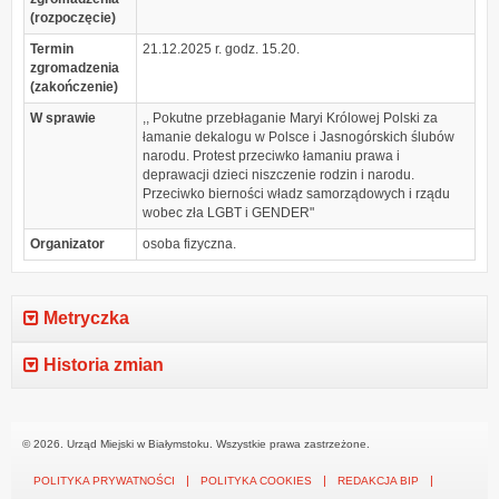
(rozpoczęcie)
Termin
21.12.2025 r. godz. 15.20.
zgromadzenia
(zakończenie)
W sprawie
,, Pokutne przebłaganie Maryi Królowej Polski za
łamanie dekalogu w Polsce i Jasnogórskich ślubów
narodu. Protest przeciwko łamaniu prawa i
deprawacji dzieci niszczenie rodzin i narodu.
Przeciwko bierności władz samorządowych i rządu
wobec zła LGBT i GENDER"
Organizator
osoba fizyczna.
Metryczka
Historia zmian
© 2026. Urząd Miejski w Białymstoku. Wszystkie prawa zastrzeżone.
POLITYKA PRYWATNOŚCI
POLITYKA COOKIES
REDAKCJA BIP