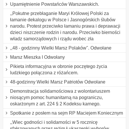
Upamiętnienie Powstańców Warszawskich.
,,Pokutne przebłaganie Maryi Królowej Polski za
łamanie dekalogu w Polsce i Jasnogórskich ślubów
narodu. Protest przeciwko łamaniu prawa i deprawacji
dzieci niszczenie rodzin i narodu. Przeciwko bierności
władz samorządowych i rządu wobec zła
,,48 - godzinny Wielki Marsz Polaków". Odwołane
Marsz Mieszka I Odwołany
Pikieta informacyjna w obronie poczętego życia
ludzkiego połączona z różańcem.
48-godzinny Wielki Marsz Patriotów Odwołane
Demonstracja solidarnościowa z wolontariuszem
niosącym pomoc humanitarną na pograniczu,
oskarżonym z art. 224 § 2 Kodeksu karnego.
Spotkanie z posłem na sejm RP Maciejem Koniecznym
,,Wiec godności i solidarności w 5 rocznicę
sfałszowanych przez reżim Łukaszenki wyborów