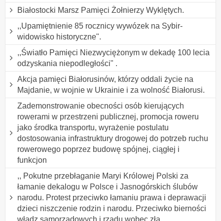
Białostocki Marsz Pamięci Żołnierzy Wyklętych.
,,Upamiętnienie 85 rocznicy wywózek na Sybir-
widowisko historyczne".
,,Światło Pamięci Niezwyciężonym w dekadę 100 lecia
odzyskania niepodległości" .
Akcja pamięci Białorusinów, którzy oddali życie na
Majdanie, w wojnie w Ukrainie i za wolność Białorusi.
Zademonstrowanie obecności osób kierujących
rowerami w przestrzeni publicznej, promocja roweru
jako środka transportu, wyrażenie postulatu
dostosowania infrastruktury drogowej do potrzeb ruchu
rowerowego poprzez budowę spójnej, ciągłej i
funkcjon
,, Pokutne przebłaganie Maryi Królowej Polski za
łamanie dekalogu w Polsce i Jasnogórskich ślubów
narodu. Protest przeciwko łamaniu prawa i deprawacji
dzieci niszczenie rodzin i narodu. Przeciwko bierności
władz samorządowych i rządu wobec zła