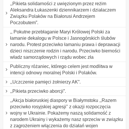
,,Pikieta solidarności z uwięzionym przez reżim
Aleksandra Łukaszenki dziennikarzem i działaczem
Związku Polaków na Białorusi Andrzejem
Poczobutem”.
,, Pokutne przebłaganie Maryi Królowej Polski za
łamanie dekalogu w Polsce i Jasnogórskich ślubów
narodu. Protest przeciwko łamaniu prawa i deprawacji
dzieci niszczenie rodzin i narodu. Przeciwko bierności
władz samorządowych i rządu wobec zła
Publiczny różaniec, którego celem jest modlitwa w
intencji odnowy moralnej Polski i Polaków.
,,Uczczenie pamięci żołnierzy AK”.
,,Pikieta przeciwko aborcji”.
,,Akcja białoruskiej diaspory w Białymstoku ,,Razem
przeciwko rosyjskiej agresji" z okazji rozpoczęcia
wojny w Ukrainie. Pokażemy naszą solidarność z
narodem Ukrainy i wykażemy nasz sprzeciw w związku
z zagrożeniem włączenia do działań wojen