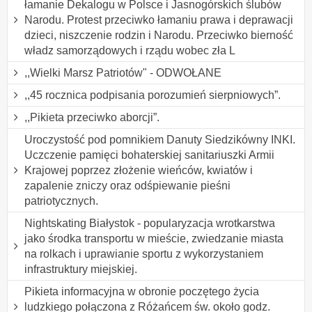
łamanie Dekalogu w Polsce i Jasnogórskich ślubów
Narodu. Protest przeciwko łamaniu prawa i deprawacji
dzieci, niszczenie rodzin i Narodu. Przeciwko bierność
władz samorządowych i rządu wobec zła L
,,Wielki Marsz Patriotów" - ODWOŁANE
,,45 rocznica podpisania porozumień sierpniowych”.
,,Pikieta przeciwko aborcji”.
Uroczystość pod pomnikiem Danuty Siedzikówny INKI.
Uczczenie pamięci bohaterskiej sanitariuszki Armii
Krajowej poprzez złożenie wieńców, kwiatów i
zapalenie zniczy oraz odśpiewanie pieśni
patriotycznych.
Nightskating Białystok - popularyzacja wrotkarstwa
jako środka transportu w mieście, zwiedzanie miasta
na rolkach i uprawianie sportu z wykorzystaniem
infrastruktury miejskiej.
Pikieta informacyjna w obronie poczętego życia
ludzkiego połączona z Różańcem św. około godz.