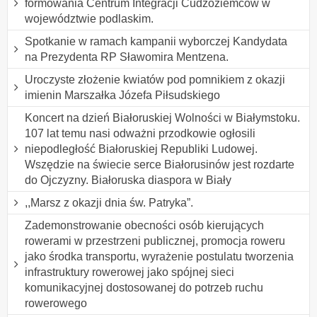
formowania Centrum Integracji Cudzoziemców w
województwie podlaskim.
Spotkanie w ramach kampanii wyborczej Kandydata
na Prezydenta RP Sławomira Mentzena.
Uroczyste złożenie kwiatów pod pomnikiem z okazji
imienin Marszałka Józefa Piłsudskiego
Koncert na dzień Białoruskiej Wolności w Białymstoku.
107 lat temu nasi odważni przodkowie ogłosili
niepodległość Białoruskiej Republiki Ludowej.
Wszędzie na świecie serce Białorusinów jest rozdarte
do Ojczyzny. Białoruska diaspora w Biały
,,Marsz z okazji dnia św. Patryka”.
Zademonstrowanie obecności osób kierujących
rowerami w przestrzeni publicznej, promocja roweru
jako środka transportu, wyrażenie postulatu tworzenia
infrastruktury rowerowej jako spójnej sieci
komunikacyjnej dostosowanej do potrzeb ruchu
rowerowego