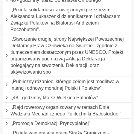
48 - godzinny Marsz Bolesława Chrobrego
,,Pikieta solidarności z uwięzionym przez reżim
Aleksandra Łukaszenki dziennikarzem i działaczem
Związku Polaków na Białorusi Andrzejem
Poczobutem”.
,,Stworzenie drugiej strony Największej Powszechnej
Deklaracji Praw Człowieka na Świecie - zgodnie z
tłumaczeniem dostarczonym przez UNESCO. Projekt
organizowany pod nazwą #Akcja Deklaracja
polegający na stworzeniu Deklaracji, oraz
aktywizowaniu spo
,,Publiczny różaniec, którego celem jest modlitwa w
intencji odnowy moralnej Polski i Polaków”.
,,48 - godzinny Marsz Wielkich Patriotów".
,,Rajd rowerowy organizowany w ramach Dnia
Wydziału Mechanicznego Politechniki Białostockiej".
,,Promocja Demokracji Pryncypialnej”.
,,Pikieta wspierająca pracę Straży Granicznej -