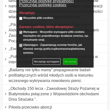
łamanie dekalogu w Polsce i Jasnogórskich ślubów
Przeczytaj politykę prywatności
Przeczytaj politykę cookies
narodu. Protest przeciwko łamaniu prawa i deprawacji
dzieci niszczenie rodzin i narodu. Przeciwko bierności
Akceptuję:
władz samorządowych i rządu wobec zła
Wszystkie pliki cookies.
,,Pikieta solidarności z uwięzionym przez reżim
Zaznacz cookies, które akceptujesz:
Aleksandra Łukaszenki dziennikarzem i działaczem
Wymagane - Wszystkie wymagane pliki cookies
Związku Polaków na Białorusi Andrzejem
niezbędne do prawidłowego działania serwisu, np.
utrzymanie sesji.
Poczobutem”.
Ułatwiające - Zapamiętują rozmiar fontów, jak
,,Ewangelizacja na placach”.
również wersję graficzną/kontrastową/tekstową
serwisu.
,,Publiczny różaniec, którego celem jest modlitwa w
intencji odnowy moralnej Polski i Polaków”.
Akceptuję wymagane
Akceptuję
„Badamy nie tylko mamy” propagowanie badań
profilaktycznych wśród młodych osób w kierunku
wczesnego wykrywania nowotworu piersi.
,,Obchody 150 lecia - Zawodowej Straży Pożarnej w
Białymstoku połączone z Wojewódzkimi obchodami
Dnia Strażaka ".
Pikieta przeciwko aborcji