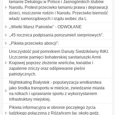
łamanie Dekalogu w Polsce i Jasnogórskich ślubów
Narodu. Protest przeciwko łamaniu prawa i deprawacji
dzieci, niszczenie rodzin i Narodu. Przeciwko bierność
władz samorządowych i rządu wobec zła L
,,Wielki Marsz Patriotów" - ODWOŁANE
,,45 rocznica podpisania porozumień sierpniowych”.
,,Pikieta przeciwko aborcji”.
Uroczystość pod pomnikiem Danuty Siedzikówny INKI.
Uczczenie pamięci bohaterskiej sanitariuszki Armii
Krajowej poprzez złożenie wieńców, kwiatów i
zapalenie zniczy oraz odśpiewanie pieśni
patriotycznych.
Nightskating Białystok - popularyzacja wrotkarstwa
jako środka transportu w mieście, zwiedzanie miasta
na rolkach i uprawianie sportu z wykorzystaniem
infrastruktury miejskiej.
Pikieta informacyjna w obronie poczętego życia
ludzkiego połączona z Różańcem św. około godz.