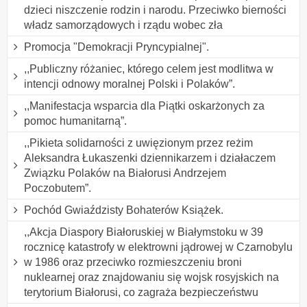
dzieci niszczenie rodzin i narodu. Przeciwko bierności
władz samorządowych i rządu wobec zła
Promocja "Demokracji Pryncypialnej".
,,Publiczny różaniec, którego celem jest modlitwa w
intencji odnowy moralnej Polski i Polaków”.
,,Manifestacja wsparcia dla Piątki oskarżonych za
pomoc humanitarną”.
,,Pikieta solidarności z uwięzionym przez reżim
Aleksandra Łukaszenki dziennikarzem i działaczem
Związku Polaków na Białorusi Andrzejem
Poczobutem”.
Pochód Gwiaździsty Bohaterów Książek.
,,Akcja Diaspory Białoruskiej w Białymstoku w 39
rocznicę katastrofy w elektrowni jądrowej w Czarnobylu
w 1986 oraz przeciwko rozmieszczeniu broni
nuklearnej oraz znajdowaniu się wojsk rosyjskich na
terytorium Białorusi, co zagraża bezpieczeństwu