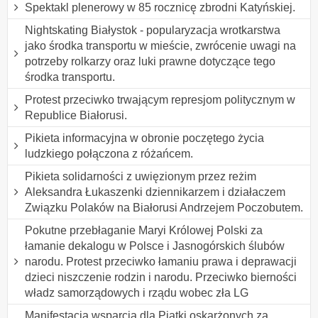
Spektakl plenerowy w 85 rocznicę zbrodni Katyńskiej.
Nightskating Białystok - popularyzacja wrotkarstwa
jako środka transportu w mieście, zwrócenie uwagi na
potrzeby rolkarzy oraz luki prawne dotyczące tego
środka transportu.
Protest przeciwko trwającym represjom politycznym w
Republice Białorusi.
Pikieta informacyjna w obronie poczętego życia
ludzkiego połączona z różańcem.
Pikieta solidarności z uwięzionym przez reżim
Aleksandra Łukaszenki dziennikarzem i działaczem
Związku Polaków na Białorusi Andrzejem Poczobutem.
Pokutne przebłaganie Maryi Królowej Polski za
łamanie dekalogu w Polsce i Jasnogórskich ślubów
narodu. Protest przeciwko łamaniu prawa i deprawacji
dzieci niszczenie rodzin i narodu. Przeciwko bierności
władz samorządowych i rządu wobec zła LG
Manifestacja wsparcia dla Piątki oskarżonych za