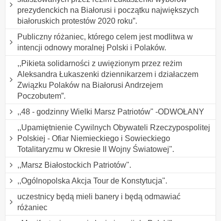
prezydenckich na Białorusi i początku największych
białoruskich protestów 2020 roku”.
Publiczny różaniec, którego celem jest modlitwa w
intencji odnowy moralnej Polski i Polaków.
,,Pikieta solidarności z uwięzionym przez reżim
Aleksandra Łukaszenki dziennikarzem i działaczem
Związku Polaków na Białorusi Andrzejem
Poczobutem”.
,,48 - godzinny Wielki Marsz Patriotów" -ODWOŁANY
,,Upamiętnienie Cywilnych Obywateli Rzeczypospolitej
Polskiej - Ofiar Niemieckiego i Sowieckiego
Totalitaryzmu w Okresie II Wojny Światowej".
,,Marsz Białostockich Patriotów".
,,Ogólnopolska Akcja Tour de Konstytucja".
uczestnicy będą mieli banery i będą odmawiać
różaniec