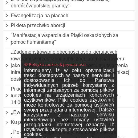
obrońców polskiej granicy”.
Ewangelizacja na placach
Pikieta przeciwko aborcji
"Manifestacja wsparcia dla Piątki oskarżonych za
pomoc humanitarną"
,,Zademonstrowanie obecności osób kierujących
rowerami w przestrzeni publicznej, promocja roweru
🍪 Polityka cookies & prywatności
jako środka transportu, wyrażenie postulatu tworzenia
Informujemy, iż w celu optymalizacji
infrastruktury rowerowej jako spójnej, sieci komunikacji
treści dostępnych w naszym serwisie i
dostosowanej do potrzeb ruchu rowerowego
dostosowania ich do Państwa
indywidualnych potrzeb korzystamy z
Pikieta informacyjna w obronie poczętego życia
informacji zapisanych za pomocą plików
cookies na urządzeniach końcowych
ludzkiego połączona z Różańcem św. około godz.
użytkowników. Pliki cookies użytkownik
14.00.
może kontrolować za pomocą ustawień
swojej przeglądarki internetowej. Dalsze
,,Ewangelizacja na placach”.
korzystanie z naszego serwisu
internetowego bez zmiany ustawień
Ku pamięci Witolda Pileckiego.
przeglądarki internetowej oznacza, iż
użytkownik akceptuje stosowanie plików
, Pokutne przebłaganie Maryi Królowej Polski za
cookies.