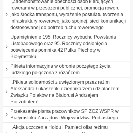
,,Zademonstrowanie obecności osób kierujących
rowerami w przestrzeni publicznej, promocja roweru
jako środka transportu, wyrażenie postulatu tworzenia
infrastruktury rowerowej jako spójnej, sieci komunikacji
dostosowanej do potrzeb ruchu rowerowego
Upamiętnienie 195. Rocznicy wybuchu Powstania
Listopadowego oraz 95. Rocznicy odsłonięcia i
poświęcenia pomnika 42 Pułku Piechoty w
Białymstoku
Pikieta informacyjna w obronie poczętego życia
ludzkiego połączona z różańcem
,,Pikieta solidarności z uwięzionym przez reżim
Aleksandra Łukaszenki dziennikarzem i działaczem
Związku Polaków na Białorusi Andrzejem
Poczobutem”.
Przekazanie pisma pracowników SP ZOZ WSPR w
Białymstoku Zarządowi Województwa Podlaskiego.
,,Akcja uczczenia Hołdu i Pamięci ofiar reżimu