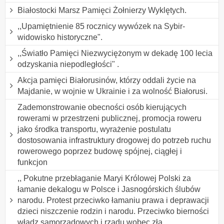
Białostocki Marsz Pamięci Żołnierzy Wyklętych.
,,Upamiętnienie 85 rocznicy wywózek na Sybir-
widowisko historyczne".
,,Światło Pamięci Niezwyciężonym w dekadę 100 lecia
odzyskania niepodległości" .
Akcja pamięci Białorusinów, którzy oddali życie na
Majdanie, w wojnie w Ukrainie i za wolność Białorusi.
Zademonstrowanie obecności osób kierujących
rowerami w przestrzeni publicznej, promocja roweru
jako środka transportu, wyrażenie postulatu
dostosowania infrastruktury drogowej do potrzeb ruchu
rowerowego poprzez budowę spójnej, ciągłej i
funkcjon
,, Pokutne przebłaganie Maryi Królowej Polski za
łamanie dekalogu w Polsce i Jasnogórskich ślubów
narodu. Protest przeciwko łamaniu prawa i deprawacji
dzieci niszczenie rodzin i narodu. Przeciwko bierności
władz samorządowych i rządu wobec zła