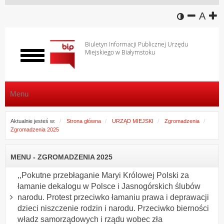
wersja k
zmniej
domy
z
A
Biuletyn Informacji Publicznej Urzędu
Miejskiego w Białymstoku
Włącz
menu
Menu
Aktualnie jesteś w:
Strona główna
URZĄD MIEJSKI
Zgromadzenia
Zgromadzenia 2025
MENU - ZGROMADZENIA 2025
,,Pokutne przebłaganie Maryi Królowej Polski za
łamanie dekalogu w Polsce i Jasnogórskich ślubów
narodu. Protest przeciwko łamaniu prawa i deprawacji
dzieci niszczenie rodzin i narodu. Przeciwko bierności
władz samorządowych i rządu wobec zła