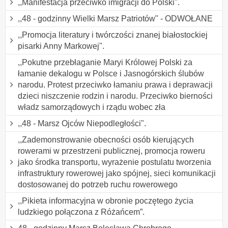
,,Manifestacja przeciwko imigracji do Polski".
,,48 - godzinny Wielki Marsz Patriotów" - ODWOŁANE
,,Promocja literatury i twórczości znanej białostockiej
pisarki Anny Markowej".
,,Pokutne przebłaganie Maryi Królowej Polski za
łamanie dekalogu w Polsce i Jasnogórskich ślubów
narodu. Protest przeciwko łamaniu prawa i deprawacji
dzieci niszczenie rodzin i narodu. Przeciwko bierności
władz samorządowych i rządu wobec zła
,,48 - Marsz Ojców Niepodległości".
,,Zademonstrowanie obecności osób kierujących
rowerami w przestrzeni publicznej, promocja roweru
jako środka transportu, wyrażenie postulatu tworzenia
infrastruktury rowerowej jako spójnej, sieci komunikacji
dostosowanej do potrzeb ruchu rowerowego
,,Pikieta informacyjna w obronie poczętego życia
ludzkiego połączona z Różańcem”.