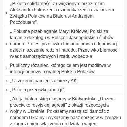
,,Pikieta solidarności z uwięzionym przez reżim
Aleksandra Łukaszenki dziennikarzem i działaczem
Związku Polaków na Białorusi Andrzejem
Poczobutem”.
,, Pokutne przebłaganie Maryi Królowej Polski za
łamanie dekalogu w Polsce i Jasnogórskich ślubów
narodu. Protest przeciwko łamaniu prawa i deprawacji
dzieci niszczenie rodzin i narodu. Przeciwko bierności
władz samorządowych i rządu wobec zła
Publiczny różaniec, którego celem jest modlitwa w
intencji odnowy moralnej Polski i Polaków.
,,Uczczenie pamięci żołnierzy AK”.
,,Pikieta przeciwko aborcji”.
,,Akcja białoruskiej diaspory w Białymstoku ,,Razem
przeciwko rosyjskiej agresji" z okazji rozpoczęcia
wojny w Ukrainie. Pokażemy naszą solidarność z
narodem Ukrainy i wykażemy nasz sprzeciw w związku
z zagrożeniem włączenia do działań wojen