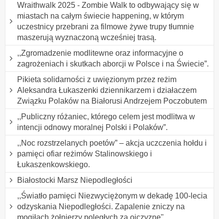
Wraithwalk 2025 - Zombie Walk to odbywający się w
miastach na całym świecie happening, w którym
uczestnicy przebrani za filmowe żywe trupy tłumnie
maszerują wyznaczoną wcześniej trasą.
,,Zgromadzenie modlitewne oraz informacyjne o
zagrożeniach i skutkach aborcji w Polsce i na Świecie”.
Pikieta solidarności z uwięzionym przez reżim
Aleksandra Łukaszenki dziennikarzem i działaczem
Związku Polaków na Białorusi Andrzejem Poczobutem
,,Publiczny różaniec, którego celem jest modlitwa w
intencji odnowy moralnej Polski i Polaków”.
,,Noc rozstrzelanych poetów” – akcja uczczenia hołdu i
pamięci ofiar reżimów Stalinowskiego i
Łukaszenkowskiego.
Białostocki Marsz Niepodległości
,,Światło pamięci Niezwyciężonym w dekadę 100-lecia
odzyskania Niepodległości. Zapalenie zniczy na
mogiłach żołnierzy poległych za ojczyznę".