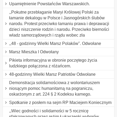
Upamiętnienie Powstańców Warszawskich.
,,Pokutne przebłaganie Maryi Królowej Polski za
łamanie dekalogu w Polsce i Jasnogórskich ślubów
narodu. Protest przeciwko łamaniu prawa i deprawacji
dzieci niszczenie rodzin i narodu. Przeciwko bierności
władz samorządowych i rządu wobec zła
,,48 - godzinny Wielki Marsz Polaków". Odwołane
Marsz Mieszka I Odwołany
Pikieta informacyjna w obronie poczętego życia
ludzkiego połączona z różańcem.
48-godzinny Wielki Marsz Patriotów Odwołane
Demonstracja solidarnościowa z wolontariuszem
niosącym pomoc humanitarną na pograniczu,
oskarżonym z art. 224 § 2 Kodeksu karnego.
Spotkanie z posłem na sejm RP Maciejem Koniecznym
,,Wiec godności i solidarności w 5 rocznicę
sfałszowanych przez reżim Łukaszenki wyborów