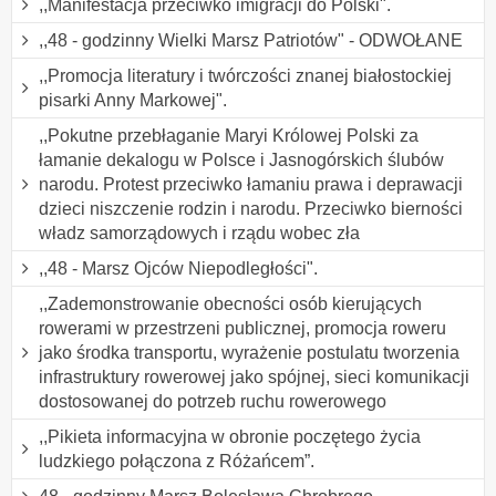
,,Manifestacja przeciwko imigracji do Polski".
,,48 - godzinny Wielki Marsz Patriotów" - ODWOŁANE
,,Promocja literatury i twórczości znanej białostockiej
pisarki Anny Markowej".
,,Pokutne przebłaganie Maryi Królowej Polski za
łamanie dekalogu w Polsce i Jasnogórskich ślubów
narodu. Protest przeciwko łamaniu prawa i deprawacji
dzieci niszczenie rodzin i narodu. Przeciwko bierności
władz samorządowych i rządu wobec zła
,,48 - Marsz Ojców Niepodległości".
,,Zademonstrowanie obecności osób kierujących
rowerami w przestrzeni publicznej, promocja roweru
jako środka transportu, wyrażenie postulatu tworzenia
infrastruktury rowerowej jako spójnej, sieci komunikacji
dostosowanej do potrzeb ruchu rowerowego
,,Pikieta informacyjna w obronie poczętego życia
ludzkiego połączona z Różańcem”.