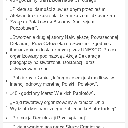
48 - godzinny Marsz Bolesława Chrobrego
,,Pikieta solidarności z uwięzionym przez reżim
Aleksandra Łukaszenki dziennikarzem i działaczem
Związku Polaków na Białorusi Andrzejem
Poczobutem”.
,,Stworzenie drugiej strony Największej Powszechnej
Deklaracji Praw Człowieka na Świecie - zgodnie z
tłumaczeniem dostarczonym przez UNESCO. Projekt
organizowany pod nazwą #Akcja Deklaracja
polegający na stworzeniu Deklaracji, oraz
aktywizowaniu spo
,,Publiczny różaniec, którego celem jest modlitwa w
intencji odnowy moralnej Polski i Polaków”.
,,48 - godzinny Marsz Wielkich Patriotów".
,,Rajd rowerowy organizowany w ramach Dnia
Wydziału Mechanicznego Politechniki Białostockiej".
,,Promocja Demokracji Pryncypialnej”.
,,Pikieta wspierająca pracę Straży Granicznej -