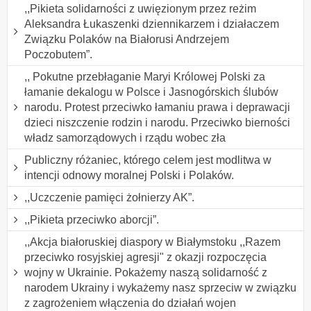
,,Pikieta solidarności z uwięzionym przez reżim
Aleksandra Łukaszenki dziennikarzem i działaczem
Związku Polaków na Białorusi Andrzejem
Poczobutem”.
,, Pokutne przebłaganie Maryi Królowej Polski za
łamanie dekalogu w Polsce i Jasnogórskich ślubów
narodu. Protest przeciwko łamaniu prawa i deprawacji
dzieci niszczenie rodzin i narodu. Przeciwko bierności
władz samorządowych i rządu wobec zła
Publiczny różaniec, którego celem jest modlitwa w
intencji odnowy moralnej Polski i Polaków.
,,Uczczenie pamięci żołnierzy AK”.
,,Pikieta przeciwko aborcji”.
,,Akcja białoruskiej diaspory w Białymstoku ,,Razem
przeciwko rosyjskiej agresji" z okazji rozpoczęcia
wojny w Ukrainie. Pokażemy naszą solidarność z
narodem Ukrainy i wykażemy nasz sprzeciw w związku
z zagrożeniem włączenia do działań wojen