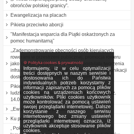
obrońców polskiej granicy”.
Ewangelizacja na placach
Pikieta przeciwko aborcji
"Manifestacja wsparcia dla Piątki oskarżonych za
pomoc humanitarną"
,,Zademonstrowanie obecności osób kierujących
rowerami w przestrzeni publicznej, promocja roweru
🍪 Polityka cookies & prywatności
jako środka transportu, wyrażenie postulatu tworzenia
Informujemy, iż w celu optymalizacji
infrastruktury rowerowej jako spójnej, sieci komunikacji
treści dostępnych w naszym serwisie i
dostosowanej do potrzeb ruchu rowerowego
dostosowania ich do Państwa
indywidualnych potrzeb korzystamy z
Pikieta informacyjna w obronie poczętego życia
informacji zapisanych za pomocą plików
cookies na urządzeniach końcowych
ludzkiego połączona z Różańcem św. około godz.
użytkowników. Pliki cookies użytkownik
14.00.
może kontrolować za pomocą ustawień
swojej przeglądarki internetowej. Dalsze
,,Ewangelizacja na placach”.
korzystanie z naszego serwisu
internetowego bez zmiany ustawień
Ku pamięci Witolda Pileckiego.
przeglądarki internetowej oznacza, iż
użytkownik akceptuje stosowanie plików
, Pokutne przebłaganie Maryi Królowej Polski za
cookies.