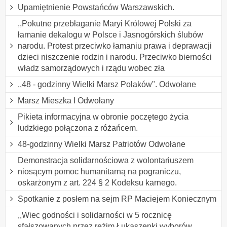
Upamiętnienie Powstańców Warszawskich.
,,Pokutne przebłaganie Maryi Królowej Polski za
łamanie dekalogu w Polsce i Jasnogórskich ślubów
narodu. Protest przeciwko łamaniu prawa i deprawacji
dzieci niszczenie rodzin i narodu. Przeciwko bierności
władz samorządowych i rządu wobec zła
,,48 - godzinny Wielki Marsz Polaków". Odwołane
Marsz Mieszka I Odwołany
Pikieta informacyjna w obronie poczętego życia
ludzkiego połączona z różańcem.
48-godzinny Wielki Marsz Patriotów Odwołane
Demonstracja solidarnościowa z wolontariuszem
niosącym pomoc humanitarną na pograniczu,
oskarżonym z art. 224 § 2 Kodeksu karnego.
Spotkanie z posłem na sejm RP Maciejem Koniecznym
,,Wiec godności i solidarności w 5 rocznicę
sfałszowanych przez reżim Łukaszenki wyborów