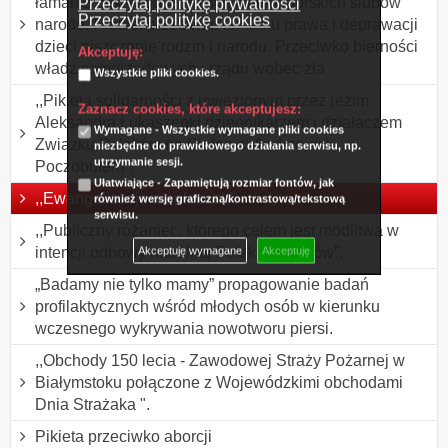
łamanie dekalogu w Polsce i Jasnogórskich ślubów
Przeczytaj politykę prywatności
Przeczytaj politykę cookies
narodu. Protest przeciwko łamaniu prawa i deprawacji
dzieci niszczenie rodzin i narodu. Przeciwko bierności
Akceptuję:
władz samorządowych i rządu wobec zła
Wszystkie pliki cookies.
,,Pikieta solidarności z uwięzionym przez reżim
Zaznacz cookies, które akceptujesz:
Aleksandra Łukaszenki dziennikarzem i działaczem
Wymagane - Wszystkie wymagane pliki cookies
Związku Polaków na Białorusi Andrzejem
niezbędne do prawidłowego działania serwisu, np.
utrzymanie sesji.
Poczobutem”.
Ułatwiające - Zapamiętują rozmiar fontów, jak
,,Ewangelizacja na placach”.
również wersję graficzną/kontrastową/tekstową
serwisu.
,,Publiczny różaniec, którego celem jest modlitwa w
intencji odnowy moralnej Polski i Polaków”.
Akceptuję wymagane
Akceptuję
„Badamy nie tylko mamy” propagowanie badań
profilaktycznych wśród młodych osób w kierunku
wczesnego wykrywania nowotworu piersi.
,,Obchody 150 lecia - Zawodowej Straży Pożarnej w
Białymstoku połączone z Wojewódzkimi obchodami
Dnia Strażaka ".
Pikieta przeciwko aborcji