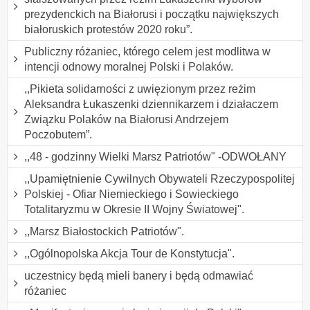
prezydenckich na Białorusi i początku największych
białoruskich protestów 2020 roku”.
Publiczny różaniec, którego celem jest modlitwa w
intencji odnowy moralnej Polski i Polaków.
,,Pikieta solidarności z uwięzionym przez reżim
Aleksandra Łukaszenki dziennikarzem i działaczem
Związku Polaków na Białorusi Andrzejem
Poczobutem”.
,,48 - godzinny Wielki Marsz Patriotów" -ODWOŁANY
,,Upamiętnienie Cywilnych Obywateli Rzeczypospolitej
Polskiej - Ofiar Niemieckiego i Sowieckiego
Totalitaryzmu w Okresie II Wojny Światowej".
,,Marsz Białostockich Patriotów".
,,Ogólnopolska Akcja Tour de Konstytucja".
uczestnicy będą mieli banery i będą odmawiać
różaniec