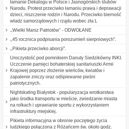
łamanie Dekalogu w Polsce i Jasnogórskich ślubów
Narodu. Protest przeciwko łamaniu prawa i deprawacji
dzieci, niszczenie rodzin i Narodu. Przeciwko bierność
władz samorządowych i rządu wobec zła L
,,Wielki Marsz Patriotów" - ODWOŁANE
,,45 rocznica podpisania porozumień sierpniowych”.
,,Pikieta przeciwko aborcji”.
Uroczystość pod pomnikiem Danuty Siedzikówny INKI.
Uczczenie pamięci bohaterskiej sanitariuszki Armii
Krajowej poprzez złożenie wieńców, kwiatów i
zapalenie zniczy oraz odśpiewanie pieśni
patriotycznych.
Nightskating Białystok - popularyzacja wrotkarstwa
jako środka transportu w mieście, zwiedzanie miasta
na rolkach i uprawianie sportu z wykorzystaniem
infrastruktury miejskiej.
Pikieta informacyjna w obronie poczętego życia
ludzkiego połączona z Różańcem św. około godz.