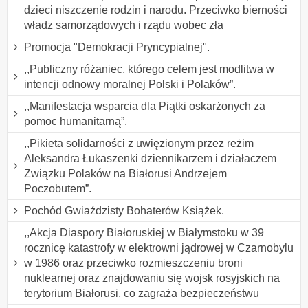
dzieci niszczenie rodzin i narodu. Przeciwko bierności
władz samorządowych i rządu wobec zła
Promocja "Demokracji Pryncypialnej".
,,Publiczny różaniec, którego celem jest modlitwa w
intencji odnowy moralnej Polski i Polaków”.
,,Manifestacja wsparcia dla Piątki oskarżonych za
pomoc humanitarną”.
,,Pikieta solidarności z uwięzionym przez reżim
Aleksandra Łukaszenki dziennikarzem i działaczem
Związku Polaków na Białorusi Andrzejem
Poczobutem”.
Pochód Gwiaździsty Bohaterów Książek.
,,Akcja Diaspory Białoruskiej w Białymstoku w 39
rocznicę katastrofy w elektrowni jądrowej w Czarnobylu
w 1986 oraz przeciwko rozmieszczeniu broni
nuklearnej oraz znajdowaniu się wojsk rosyjskich na
terytorium Białorusi, co zagraża bezpieczeństwu