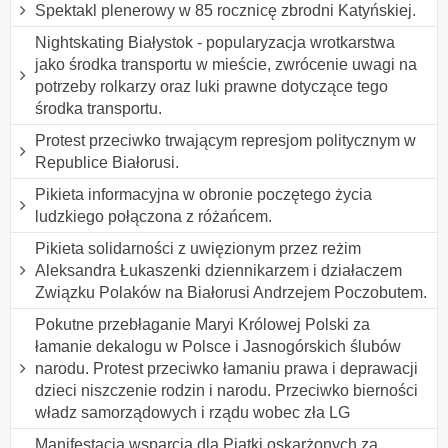
Spektakl plenerowy w 85 rocznicę zbrodni Katyńskiej.
Nightskating Białystok - popularyzacja wrotkarstwa
jako środka transportu w mieście, zwrócenie uwagi na
potrzeby rolkarzy oraz luki prawne dotyczące tego
środka transportu.
Protest przeciwko trwającym represjom politycznym w
Republice Białorusi.
Pikieta informacyjna w obronie poczętego życia
ludzkiego połączona z różańcem.
Pikieta solidarności z uwięzionym przez reżim
Aleksandra Łukaszenki dziennikarzem i działaczem
Związku Polaków na Białorusi Andrzejem Poczobutem.
Pokutne przebłaganie Maryi Królowej Polski za
łamanie dekalogu w Polsce i Jasnogórskich ślubów
narodu. Protest przeciwko łamaniu prawa i deprawacji
dzieci niszczenie rodzin i narodu. Przeciwko bierności
władz samorządowych i rządu wobec zła LG
Manifestacja wsparcia dla Piątki oskarżonych za