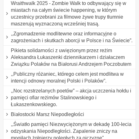
Wraithwalk 2025 - Zombie Walk to odbywający się w
miastach na całym świecie happening, w którym
uczestnicy przebrani za filmowe żywe trupy tłumnie
maszerują wyznaczoną wcześniej trasą.
,,Zgromadzenie modlitewne oraz informacyjne o
zagrożeniach i skutkach aborcji w Polsce i na Świecie”.
Pikieta solidarności z uwięzionym przez reżim
Aleksandra Łukaszenki dziennikarzem i działaczem
Związku Polaków na Białorusi Andrzejem Poczobutem
,,Publiczny różaniec, którego celem jest modlitwa w
intencji odnowy moralnej Polski i Polaków”.
,,Noc rozstrzelanych poetów” – akcja uczczenia hołdu i
pamięci ofiar reżimów Stalinowskiego i
Łukaszenkowskiego.
Białostocki Marsz Niepodległości
,,Światło pamięci Niezwyciężonym w dekadę 100-lecia
odzyskania Niepodległości. Zapalenie zniczy na
mogiłach żołnierzy poległych za ojczyznę".