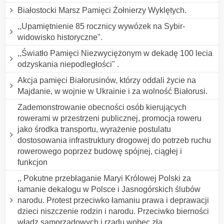
Białostocki Marsz Pamięci Żołnierzy Wyklętych.
,,Upamiętnienie 85 rocznicy wywózek na Sybir-
widowisko historyczne".
,,Światło Pamięci Niezwyciężonym w dekadę 100 lecia
odzyskania niepodległości" .
Akcja pamięci Białorusinów, którzy oddali życie na
Majdanie, w wojnie w Ukrainie i za wolność Białorusi.
Zademonstrowanie obecności osób kierujących
rowerami w przestrzeni publicznej, promocja roweru
jako środka transportu, wyrażenie postulatu
dostosowania infrastruktury drogowej do potrzeb ruchu
rowerowego poprzez budowę spójnej, ciągłej i
funkcjon
,, Pokutne przebłaganie Maryi Królowej Polski za
łamanie dekalogu w Polsce i Jasnogórskich ślubów
narodu. Protest przeciwko łamaniu prawa i deprawacji
dzieci niszczenie rodzin i narodu. Przeciwko bierności
władz samorządowych i rządu wobec zła