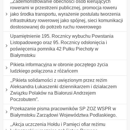
,,Zademonstrowanie obecności osób kierujących
rowerami w przestrzeni publicznej, promocja roweru
jako środka transportu, wyrażenie postulatu tworzenia
infrastruktury rowerowej jako spójnej, sieci komunikacji
dostosowanej do potrzeb ruchu rowerowego
Upamiętnienie 195. Rocznicy wybuchu Powstania
Listopadowego oraz 95. Rocznicy odsłonięcia i
poświęcenia pomnika 42 Pułku Piechoty w
Białymstoku
Pikieta informacyjna w obronie poczętego życia
ludzkiego połączona z różańcem
,,Pikieta solidarności z uwięzionym przez reżim
Aleksandra Łukaszenki dziennikarzem i działaczem
Związku Polaków na Białorusi Andrzejem
Poczobutem”.
Przekazanie pisma pracowników SP ZOZ WSPR w
Białymstoku Zarządowi Województwa Podlaskiego.
,,Akcja uczczenia Hołdu i Pamięci ofiar reżimu