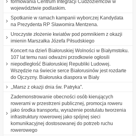
formowania Centrum Integracji Cudzoziemców w
województwie podlaskim.
Spotkanie w ramach kampanii wyborczej Kandydata
na Prezydenta RP Sławomira Mentzena.
Uroczyste złożenie kwiatów pod pomnikiem z okazji
imienin Marszałka Józefa Piłsudskiego
Koncert na dzień Białoruskiej Wolności w Białymstoku.
107 lat temu nasi odważni przodkowie ogłosili
niepodległość Białoruskiej Republiki Ludowej.
Wszędzie na świecie serce Białorusinów jest rozdarte
do Ojczyzny. Białoruska diaspora w Biały
,,Marsz z okazji dnia św. Patryka”.
Zademonstrowanie obecności osób kierujących
rowerami w przestrzeni publicznej, promocja roweru
jako środka transportu, wyrażenie postulatu tworzenia
infrastruktury rowerowej jako spójnej sieci
komunikacyjnej dostosowanej do potrzeb ruchu
rowerowego