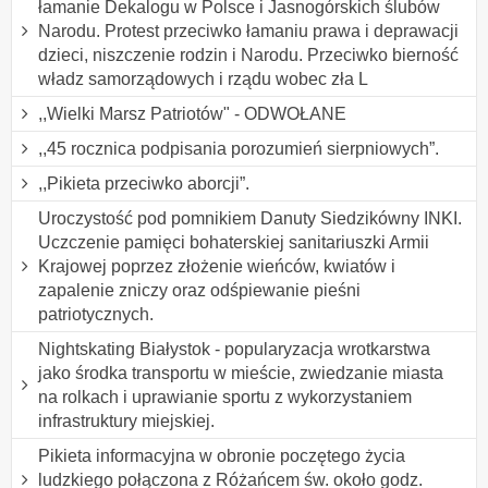
łamanie Dekalogu w Polsce i Jasnogórskich ślubów
Narodu. Protest przeciwko łamaniu prawa i deprawacji
dzieci, niszczenie rodzin i Narodu. Przeciwko bierność
władz samorządowych i rządu wobec zła L
,,Wielki Marsz Patriotów" - ODWOŁANE
,,45 rocznica podpisania porozumień sierpniowych”.
,,Pikieta przeciwko aborcji”.
Uroczystość pod pomnikiem Danuty Siedzikówny INKI.
Uczczenie pamięci bohaterskiej sanitariuszki Armii
Krajowej poprzez złożenie wieńców, kwiatów i
zapalenie zniczy oraz odśpiewanie pieśni
patriotycznych.
Nightskating Białystok - popularyzacja wrotkarstwa
jako środka transportu w mieście, zwiedzanie miasta
na rolkach i uprawianie sportu z wykorzystaniem
infrastruktury miejskiej.
Pikieta informacyjna w obronie poczętego życia
ludzkiego połączona z Różańcem św. około godz.