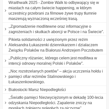
Wraithwalk 2025 - Zombie Walk to odbywający się w
miastach na całym świecie happening, w którym
uczestnicy przebrani za filmowe żywe trupy tłumnie
maszerują wyznaczoną wcześniej trasą.
,,Zgromadzenie modlitewne oraz informacyjne o
zagrożeniach i skutkach aborcji w Polsce i na Świecie”.
Pikieta solidarności z uwięzionym przez reżim
Aleksandra Łukaszenki dziennikarzem i działaczem
Związku Polaków na Białorusi Andrzejem Poczobutem
,,Publiczny różaniec, którego celem jest modlitwa w
intencji odnowy moralnej Polski i Polaków”.
,,Noc rozstrzelanych poetów” – akcja uczczenia hołdu i
pamięci ofiar reżimów Stalinowskiego i
Łukaszenkowskiego.
Białostocki Marsz Niepodległości
,,Światło pamięci Niezwyciężonym w dekadę 100-lecia
odzyskania Niepodległości. Zapalenie zniczy na
mogiłach żołnierzy poległych za ojczyznę".