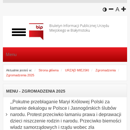
wersja k
zmniej
domy
z
A
Biuletyn Informacji Publicznej Urzędu
Miejskiego w Białymstoku
Włącz
menu
Menu
Aktualnie jesteś w:
Strona główna
URZĄD MIEJSKI
Zgromadzenia
Zgromadzenia 2025
MENU - ZGROMADZENIA 2025
,,Pokutne przebłaganie Maryi Królowej Polski za
łamanie dekalogu w Polsce i Jasnogórskich ślubów
narodu. Protest przeciwko łamaniu prawa i deprawacji
dzieci niszczenie rodzin i narodu. Przeciwko bierności
władz samorządowych i rządu wobec zła