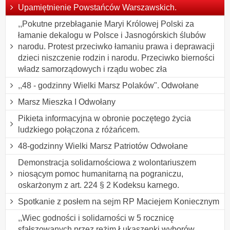
Upamiętnienie Powstańców Warszawskich.
,,Pokutne przebłaganie Maryi Królowej Polski za
łamanie dekalogu w Polsce i Jasnogórskich ślubów
narodu. Protest przeciwko łamaniu prawa i deprawacji
dzieci niszczenie rodzin i narodu. Przeciwko bierności
władz samorządowych i rządu wobec zła
,,48 - godzinny Wielki Marsz Polaków". Odwołane
Marsz Mieszka I Odwołany
Pikieta informacyjna w obronie poczętego życia
ludzkiego połączona z różańcem.
48-godzinny Wielki Marsz Patriotów Odwołane
Demonstracja solidarnościowa z wolontariuszem
niosącym pomoc humanitarną na pograniczu,
oskarżonym z art. 224 § 2 Kodeksu karnego.
Spotkanie z posłem na sejm RP Maciejem Koniecznym
,,Wiec godności i solidarności w 5 rocznicę
sfałszowanych przez reżim Łukaszenki wyborów