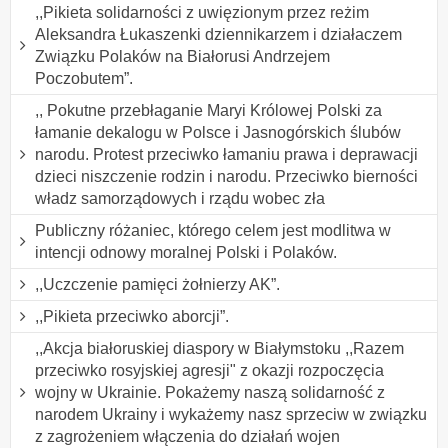
,,Pikieta solidarności z uwięzionym przez reżim
Aleksandra Łukaszenki dziennikarzem i działaczem
Związku Polaków na Białorusi Andrzejem
Poczobutem”.
,, Pokutne przebłaganie Maryi Królowej Polski za
łamanie dekalogu w Polsce i Jasnogórskich ślubów
narodu. Protest przeciwko łamaniu prawa i deprawacji
dzieci niszczenie rodzin i narodu. Przeciwko bierności
władz samorządowych i rządu wobec zła
Publiczny różaniec, którego celem jest modlitwa w
intencji odnowy moralnej Polski i Polaków.
,,Uczczenie pamięci żołnierzy AK”.
,,Pikieta przeciwko aborcji”.
,,Akcja białoruskiej diaspory w Białymstoku ,,Razem
przeciwko rosyjskiej agresji" z okazji rozpoczęcia
wojny w Ukrainie. Pokażemy naszą solidarność z
narodem Ukrainy i wykażemy nasz sprzeciw w związku
z zagrożeniem włączenia do działań wojen