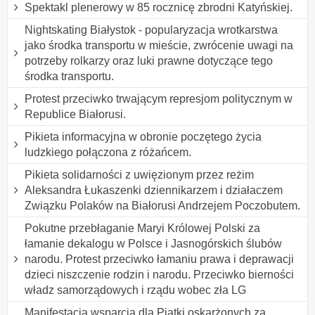
Spektakl plenerowy w 85 rocznicę zbrodni Katyńskiej.
Nightskating Białystok - popularyzacja wrotkarstwa
jako środka transportu w mieście, zwrócenie uwagi na
potrzeby rolkarzy oraz luki prawne dotyczące tego
środka transportu.
Protest przeciwko trwającym represjom politycznym w
Republice Białorusi.
Pikieta informacyjna w obronie poczętego życia
ludzkiego połączona z różańcem.
Pikieta solidarności z uwięzionym przez reżim
Aleksandra Łukaszenki dziennikarzem i działaczem
Związku Polaków na Białorusi Andrzejem Poczobutem.
Pokutne przebłaganie Maryi Królowej Polski za
łamanie dekalogu w Polsce i Jasnogórskich ślubów
narodu. Protest przeciwko łamaniu prawa i deprawacji
dzieci niszczenie rodzin i narodu. Przeciwko bierności
władz samorządowych i rządu wobec zła LG
Manifestacja wsparcia dla Piątki oskarżonych za