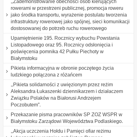
,,Zademonstrowanie obecności osób kierujących
rowerami w przestrzeni publicznej, promocja roweru
jako środka transportu, wyrażenie postulatu tworzenia
infrastruktury rowerowej jako spójnej, sieci komunikacji
dostosowanej do potrzeb ruchu rowerowego
Upamiętnienie 195. Rocznicy wybuchu Powstania
Listopadowego oraz 95. Rocznicy odsłonięcia i
poświęcenia pomnika 42 Pułku Piechoty w
Białymstoku
Pikieta informacyjna w obronie poczętego życia
ludzkiego połączona z różańcem
,,Pikieta solidarności z uwięzionym przez reżim
Aleksandra Łukaszenki dziennikarzem i działaczem
Związku Polaków na Białorusi Andrzejem
Poczobutem”.
Przekazanie pisma pracowników SP ZOZ WSPR w
Białymstoku Zarządowi Województwa Podlaskiego.
,,Akcja uczczenia Hołdu i Pamięci ofiar reżimu