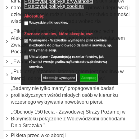
łamanie dekalogu w Polsce i Jasnogórskich ślubów
Przeczytaj politykę prywatności
Przeczytaj politykę cookies
narodu. Protest przeciwko łamaniu prawa i deprawacji
dzieci niszczenie rodzin i narodu. Przeciwko bierności
Akceptuję:
władz samorządowych i rządu wobec zła
Wszystkie pliki cookies.
,,Pikieta solidarności z uwięzionym przez reżim
Zaznacz cookies, które akceptujesz:
Aleksandra Łukaszenki dziennikarzem i działaczem
Wymagane - Wszystkie wymagane pliki cookies
Związku Polaków na Białorusi Andrzejem
niezbędne do prawidłowego działania serwisu, np.
utrzymanie sesji.
Poczobutem”.
Ułatwiające - Zapamiętują rozmiar fontów, jak
,,Ewangelizacja na placach”.
również wersję graficzną/kontrastową/tekstową
serwisu.
,,Publiczny różaniec, którego celem jest modlitwa w
intencji odnowy moralnej Polski i Polaków”.
Akceptuję wymagane
Akceptuję
„Badamy nie tylko mamy” propagowanie badań
profilaktycznych wśród młodych osób w kierunku
wczesnego wykrywania nowotworu piersi.
,,Obchody 150 lecia - Zawodowej Straży Pożarnej w
Białymstoku połączone z Wojewódzkimi obchodami
Dnia Strażaka ".
Pikieta przeciwko aborcji