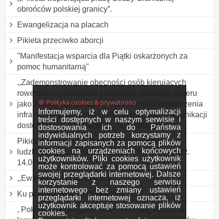
obrońców polskiej granicy”.
Ewangelizacja na placach
Pikieta przeciwko aborcji
"Manifestacja wsparcia dla Piątki oskarżonych za
pomoc humanitarną"
,,Zademonstrowanie obecności osób kierujących
rowerami w przestrzeni publicznej, promocja roweru
🍪 Polityka cookies & prywatności
jako środka transportu, wyrażenie postulatu tworzenia
Informujemy, iż w celu optymalizacji
infrastruktury rowerowej jako spójnej, sieci komunikacji
treści dostępnych w naszym serwisie i
dostosowanej do potrzeb ruchu rowerowego
dostosowania ich do Państwa
indywidualnych potrzeb korzystamy z
Pikieta informacyjna w obronie poczętego życia
informacji zapisanych za pomocą plików
cookies na urządzeniach końcowych
ludzkiego połączona z Różańcem św. około godz.
użytkowników. Pliki cookies użytkownik
14.00.
może kontrolować za pomocą ustawień
swojej przeglądarki internetowej. Dalsze
,,Ewangelizacja na placach”.
korzystanie z naszego serwisu
internetowego bez zmiany ustawień
Ku pamięci Witolda Pileckiego.
przeglądarki internetowej oznacza, iż
użytkownik akceptuje stosowanie plików
, Pokutne przebłaganie Maryi Królowej Polski za
cookies.