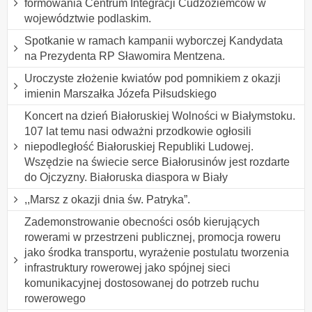
formowania Centrum Integracji Cudzoziemców w
województwie podlaskim.
Spotkanie w ramach kampanii wyborczej Kandydata
na Prezydenta RP Sławomira Mentzena.
Uroczyste złożenie kwiatów pod pomnikiem z okazji
imienin Marszałka Józefa Piłsudskiego
Koncert na dzień Białoruskiej Wolności w Białymstoku.
107 lat temu nasi odważni przodkowie ogłosili
niepodległość Białoruskiej Republiki Ludowej.
Wszędzie na świecie serce Białorusinów jest rozdarte
do Ojczyzny. Białoruska diaspora w Biały
,,Marsz z okazji dnia św. Patryka”.
Zademonstrowanie obecności osób kierujących
rowerami w przestrzeni publicznej, promocja roweru
jako środka transportu, wyrażenie postulatu tworzenia
infrastruktury rowerowej jako spójnej sieci
komunikacyjnej dostosowanej do potrzeb ruchu
rowerowego