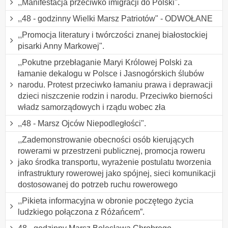
,,Manifestacja przeciwko imigracji do Polski".
,,48 - godzinny Wielki Marsz Patriotów" - ODWOŁANE
,,Promocja literatury i twórczości znanej białostockiej
pisarki Anny Markowej".
,,Pokutne przebłaganie Maryi Królowej Polski za
łamanie dekalogu w Polsce i Jasnogórskich ślubów
narodu. Protest przeciwko łamaniu prawa i deprawacji
dzieci niszczenie rodzin i narodu. Przeciwko bierności
władz samorządowych i rządu wobec zła
,,48 - Marsz Ojców Niepodległości".
,,Zademonstrowanie obecności osób kierujących
rowerami w przestrzeni publicznej, promocja roweru
jako środka transportu, wyrażenie postulatu tworzenia
infrastruktury rowerowej jako spójnej, sieci komunikacji
dostosowanej do potrzeb ruchu rowerowego
,,Pikieta informacyjna w obronie poczętego życia
ludzkiego połączona z Różańcem”.