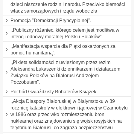
dzieci niszczenie rodzin i narodu. Przeciwko bierności
władz samorządowych i rządu wobec zła
Promocja "Demokracji Pryncypialnej".
,,Publiczny różaniec, którego celem jest modlitwa w
intencji odnowy moralnej Polski i Polaków”.
,,Manifestacja wsparcia dla Piątki oskarżonych za
pomoc humanitarną”.
,,Pikieta solidarności z uwięzionym przez reżim
Aleksandra Łukaszenki dziennikarzem i działaczem
Związku Polaków na Białorusi Andrzejem
Poczobutem”.
Pochód Gwiaździsty Bohaterów Książek.
,,Akcja Diaspory Białoruskiej w Białymstoku w 39
rocznicę katastrofy w elektrowni jądrowej w Czarnobylu
w 1986 oraz przeciwko rozmieszczeniu broni
nuklearnej oraz znajdowaniu się wojsk rosyjskich na
terytorium Białorusi, co zagraża bezpieczeństwu