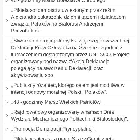
48 - godzinny Marsz Bolesława Chrobrego
,,Pikieta solidarności z uwięzionym przez reżim
Aleksandra Łukaszenki dziennikarzem i działaczem
Związku Polaków na Białorusi Andrzejem
Poczobutem”.
,,Stworzenie drugiej strony Największej Powszechnej
Deklaracji Praw Człowieka na Świecie - zgodnie z
tłumaczeniem dostarczonym przez UNESCO. Projekt
organizowany pod nazwą #Akcja Deklaracja
polegający na stworzeniu Deklaracji, oraz
aktywizowaniu spo
,,Publiczny różaniec, którego celem jest modlitwa w
intencji odnowy moralnej Polski i Polaków”.
,,48 - godzinny Marsz Wielkich Patriotów".
,,Rajd rowerowy organizowany w ramach Dnia
Wydziału Mechanicznego Politechniki Białostockiej".
,,Promocja Demokracji Pryncypialnej”.
,,Pikieta wspierająca pracę Straży Granicznej -