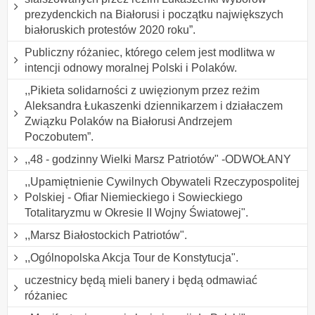
prezydenckich na Białorusi i początku największych
białoruskich protestów 2020 roku”.
Publiczny różaniec, którego celem jest modlitwa w
intencji odnowy moralnej Polski i Polaków.
,,Pikieta solidarności z uwięzionym przez reżim
Aleksandra Łukaszenki dziennikarzem i działaczem
Związku Polaków na Białorusi Andrzejem
Poczobutem”.
,,48 - godzinny Wielki Marsz Patriotów" -ODWOŁANY
,,Upamiętnienie Cywilnych Obywateli Rzeczypospolitej
Polskiej - Ofiar Niemieckiego i Sowieckiego
Totalitaryzmu w Okresie II Wojny Światowej".
,,Marsz Białostockich Patriotów".
,,Ogólnopolska Akcja Tour de Konstytucja".
uczestnicy będą mieli banery i będą odmawiać
różaniec