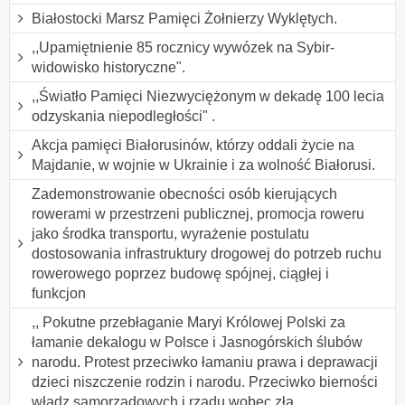
Białostocki Marsz Pamięci Żołnierzy Wyklętych.
,,Upamiętnienie 85 rocznicy wywózek na Sybir-
widowisko historyczne".
,,Światło Pamięci Niezwyciężonym w dekadę 100 lecia
odzyskania niepodległości" .
Akcja pamięci Białorusinów, którzy oddali życie na
Majdanie, w wojnie w Ukrainie i za wolność Białorusi.
Zademonstrowanie obecności osób kierujących
rowerami w przestrzeni publicznej, promocja roweru
jako środka transportu, wyrażenie postulatu
dostosowania infrastruktury drogowej do potrzeb ruchu
rowerowego poprzez budowę spójnej, ciągłej i
funkcjon
,, Pokutne przebłaganie Maryi Królowej Polski za
łamanie dekalogu w Polsce i Jasnogórskich ślubów
narodu. Protest przeciwko łamaniu prawa i deprawacji
dzieci niszczenie rodzin i narodu. Przeciwko bierności
władz samorządowych i rządu wobec zła