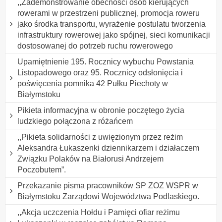
,,Zademonstrowanie obecności osób kierujących
rowerami w przestrzeni publicznej, promocja roweru
jako środka transportu, wyrażenie postulatu tworzenia
infrastruktury rowerowej jako spójnej, sieci komunikacji
dostosowanej do potrzeb ruchu rowerowego
Upamiętnienie 195. Rocznicy wybuchu Powstania
Listopadowego oraz 95. Rocznicy odsłonięcia i
poświęcenia pomnika 42 Pułku Piechoty w
Białymstoku
Pikieta informacyjna w obronie poczętego życia
ludzkiego połączona z różańcem
,,Pikieta solidarności z uwięzionym przez reżim
Aleksandra Łukaszenki dziennikarzem i działaczem
Związku Polaków na Białorusi Andrzejem
Poczobutem”.
Przekazanie pisma pracowników SP ZOZ WSPR w
Białymstoku Zarządowi Województwa Podlaskiego.
,,Akcja uczczenia Hołdu i Pamięci ofiar reżimu