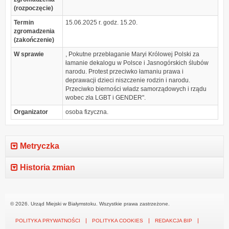
(rozpoczęcie)
Termin
15.06.2025 r. godz. 15.20.
zgromadzenia
(zakończenie)
W sprawie
, Pokutne przebłaganie Maryi Królowej Polski za
łamanie dekalogu w Polsce i Jasnogórskich ślubów
narodu. Protest przeciwko łamaniu prawa i
deprawacji dzieci niszczenie rodzin i narodu.
Przeciwko bierności władz samorządowych i rządu
wobec zła LGBT i GENDER".
Organizator
osoba fizyczna.
Metryczka
Historia zmian
© 2026. Urząd Miejski w Białymstoku. Wszystkie prawa zastrzeżone.
POLITYKA PRYWATNOŚCI
POLITYKA COOKIES
REDAKCJA BIP