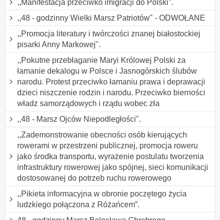
,,Manifestacja przeciwko imigracji do Polski".
,,48 - godzinny Wielki Marsz Patriotów" - ODWOŁANE
,,Promocja literatury i twórczości znanej białostockiej
pisarki Anny Markowej".
,,Pokutne przebłaganie Maryi Królowej Polski za
łamanie dekalogu w Polsce i Jasnogórskich ślubów
narodu. Protest przeciwko łamaniu prawa i deprawacji
dzieci niszczenie rodzin i narodu. Przeciwko bierności
władz samorządowych i rządu wobec zła
,,48 - Marsz Ojców Niepodległości".
,,Zademonstrowanie obecności osób kierujących
rowerami w przestrzeni publicznej, promocja roweru
jako środka transportu, wyrażenie postulatu tworzenia
infrastruktury rowerowej jako spójnej, sieci komunikacji
dostosowanej do potrzeb ruchu rowerowego
,,Pikieta informacyjna w obronie poczętego życia
ludzkiego połączona z Różańcem”.