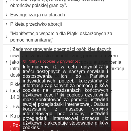
obrońców polskiej granicy”.
Ewangelizacja na placach
Pikieta przeciwko aborcji
"Manifestacja wsparcia dla Piątki oskarżonych za
pomoc humanitarną"
,,Zademonstrowanie obecności osób kierujących
rowerami w przestrzeni publicznej, promocja roweru
🍪 Polityka cookies & prywatności
jako środka transportu, wyrażenie postulatu tworzenia
Informujemy, iż w celu optymalizacji
infrastruktury rowerowej jako spójnej, sieci komunikacji
treści dostępnych w naszym serwisie i
dostosowanej do potrzeb ruchu rowerowego
dostosowania ich do Państwa
indywidualnych potrzeb korzystamy z
Pikieta informacyjna w obronie poczętego życia
informacji zapisanych za pomocą plików
cookies na urządzeniach końcowych
ludzkiego połączona z Różańcem św. około godz.
użytkowników. Pliki cookies użytkownik
14.00.
może kontrolować za pomocą ustawień
swojej przeglądarki internetowej. Dalsze
,,Ewangelizacja na placach”.
korzystanie z naszego serwisu
internetowego bez zmiany ustawień
Ku pamięci Witolda Pileckiego.
przeglądarki internetowej oznacza, iż
użytkownik akceptuje stosowanie plików
, Pokutne przebłaganie Maryi Królowej Polski za
cookies.