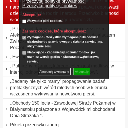
łamanie dekalogu w Polsce i Jasnogórskich ślubów
Przeczytaj politykę prywatności
Przeczytaj politykę cookies
narodu. Protest przeciwko łamaniu prawa i deprawacji
dzieci niszczenie rodzin i narodu. Przeciwko bierności
Akceptuję:
władz samorządowych i rządu wobec zła
Wszystkie pliki cookies.
,,Pikieta solidarności z uwięzionym przez reżim
Zaznacz cookies, które akceptujesz:
Aleksandra Łukaszenki dziennikarzem i działaczem
Wymagane - Wszystkie wymagane pliki cookies
Związku Polaków na Białorusi Andrzejem
niezbędne do prawidłowego działania serwisu, np.
utrzymanie sesji.
Poczobutem”.
Ułatwiające - Zapamiętują rozmiar fontów, jak
,,Ewangelizacja na placach”.
również wersję graficzną/kontrastową/tekstową
serwisu.
,,Publiczny różaniec, którego celem jest modlitwa w
intencji odnowy moralnej Polski i Polaków”.
Akceptuję wymagane
Akceptuję
„Badamy nie tylko mamy” propagowanie badań
profilaktycznych wśród młodych osób w kierunku
wczesnego wykrywania nowotworu piersi.
,,Obchody 150 lecia - Zawodowej Straży Pożarnej w
Białymstoku połączone z Wojewódzkimi obchodami
Dnia Strażaka ".
Pikieta przeciwko aborcji