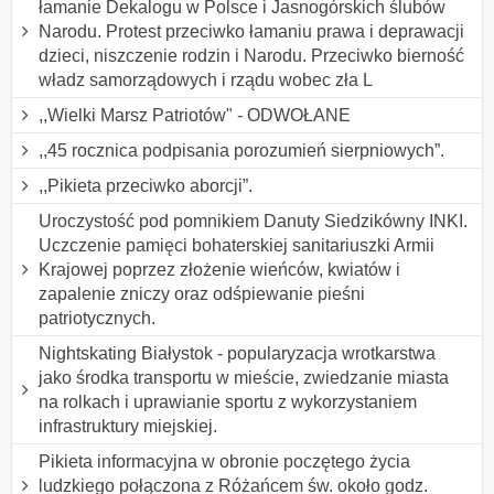
łamanie Dekalogu w Polsce i Jasnogórskich ślubów
Narodu. Protest przeciwko łamaniu prawa i deprawacji
dzieci, niszczenie rodzin i Narodu. Przeciwko bierność
władz samorządowych i rządu wobec zła L
,,Wielki Marsz Patriotów" - ODWOŁANE
,,45 rocznica podpisania porozumień sierpniowych”.
,,Pikieta przeciwko aborcji”.
Uroczystość pod pomnikiem Danuty Siedzikówny INKI.
Uczczenie pamięci bohaterskiej sanitariuszki Armii
Krajowej poprzez złożenie wieńców, kwiatów i
zapalenie zniczy oraz odśpiewanie pieśni
patriotycznych.
Nightskating Białystok - popularyzacja wrotkarstwa
jako środka transportu w mieście, zwiedzanie miasta
na rolkach i uprawianie sportu z wykorzystaniem
infrastruktury miejskiej.
Pikieta informacyjna w obronie poczętego życia
ludzkiego połączona z Różańcem św. około godz.