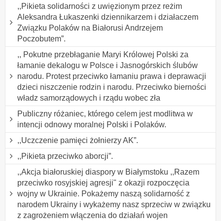
,,Pikieta solidarności z uwięzionym przez reżim
Aleksandra Łukaszenki dziennikarzem i działaczem
Związku Polaków na Białorusi Andrzejem
Poczobutem”.
,, Pokutne przebłaganie Maryi Królowej Polski za
łamanie dekalogu w Polsce i Jasnogórskich ślubów
narodu. Protest przeciwko łamaniu prawa i deprawacji
dzieci niszczenie rodzin i narodu. Przeciwko bierności
władz samorządowych i rządu wobec zła
Publiczny różaniec, którego celem jest modlitwa w
intencji odnowy moralnej Polski i Polaków.
,,Uczczenie pamięci żołnierzy AK”.
,,Pikieta przeciwko aborcji”.
,,Akcja białoruskiej diaspory w Białymstoku ,,Razem
przeciwko rosyjskiej agresji" z okazji rozpoczęcia
wojny w Ukrainie. Pokażemy naszą solidarność z
narodem Ukrainy i wykażemy nasz sprzeciw w związku
z zagrożeniem włączenia do działań wojen