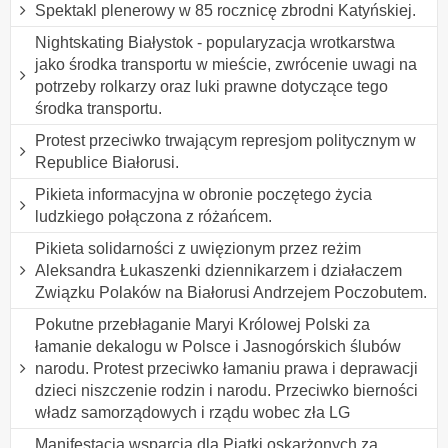
Spektakl plenerowy w 85 rocznicę zbrodni Katyńskiej.
Nightskating Białystok - popularyzacja wrotkarstwa
jako środka transportu w mieście, zwrócenie uwagi na
potrzeby rolkarzy oraz luki prawne dotyczące tego
środka transportu.
Protest przeciwko trwającym represjom politycznym w
Republice Białorusi.
Pikieta informacyjna w obronie poczętego życia
ludzkiego połączona z różańcem.
Pikieta solidarności z uwięzionym przez reżim
Aleksandra Łukaszenki dziennikarzem i działaczem
Związku Polaków na Białorusi Andrzejem Poczobutem.
Pokutne przebłaganie Maryi Królowej Polski za
łamanie dekalogu w Polsce i Jasnogórskich ślubów
narodu. Protest przeciwko łamaniu prawa i deprawacji
dzieci niszczenie rodzin i narodu. Przeciwko bierności
władz samorządowych i rządu wobec zła LG
Manifestacja wsparcia dla Piątki oskarżonych za