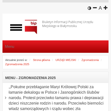
wersja k
zmniej
domy
z
A
Biuletyn Informacji Publicznej Urzędu
Miejskiego w Białymstoku
Włącz
menu
Menu
Aktualnie jesteś w:
Strona główna
URZĄD MIEJSKI
Zgromadzenia
Zgromadzenia 2025
MENU - ZGROMADZENIA 2025
,,Pokutne przebłaganie Maryi Królowej Polski za
łamanie dekalogu w Polsce i Jasnogórskich ślubów
narodu. Protest przeciwko łamaniu prawa i deprawacji
dzieci niszczenie rodzin i narodu. Przeciwko bierności
władz samorządowych i rządu wobec zła