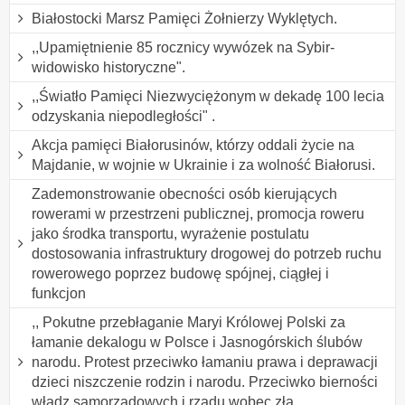
Białostocki Marsz Pamięci Żołnierzy Wyklętych.
,,Upamiętnienie 85 rocznicy wywózek na Sybir-
widowisko historyczne".
,,Światło Pamięci Niezwyciężonym w dekadę 100 lecia
odzyskania niepodległości" .
Akcja pamięci Białorusinów, którzy oddali życie na
Majdanie, w wojnie w Ukrainie i za wolność Białorusi.
Zademonstrowanie obecności osób kierujących
rowerami w przestrzeni publicznej, promocja roweru
jako środka transportu, wyrażenie postulatu
dostosowania infrastruktury drogowej do potrzeb ruchu
rowerowego poprzez budowę spójnej, ciągłej i
funkcjon
,, Pokutne przebłaganie Maryi Królowej Polski za
łamanie dekalogu w Polsce i Jasnogórskich ślubów
narodu. Protest przeciwko łamaniu prawa i deprawacji
dzieci niszczenie rodzin i narodu. Przeciwko bierności
władz samorządowych i rządu wobec zła