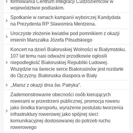
formowania Centrum Integracji Cudzoziemców w
województwie podlaskim.
Spotkanie w ramach kampanii wyborczej Kandydata
na Prezydenta RP Sławomira Mentzena.
Uroczyste złożenie kwiatów pod pomnikiem z okazji
imienin Marszałka Józefa Piłsudskiego
Koncert na dzień Białoruskiej Wolności w Białymstoku.
107 lat temu nasi odważni przodkowie ogłosili
niepodległość Białoruskiej Republiki Ludowej.
Wszędzie na świecie serce Białorusinów jest rozdarte
do Ojczyzny. Białoruska diaspora w Biały
,,Marsz z okazji dnia św. Patryka”.
Zademonstrowanie obecności osób kierujących
rowerami w przestrzeni publicznej, promocja roweru
jako środka transportu, wyrażenie postulatu tworzenia
infrastruktury rowerowej jako spójnej sieci
komunikacyjnej dostosowanej do potrzeb ruchu
rowerowego