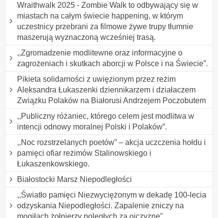
Wraithwalk 2025 - Zombie Walk to odbywający się w
miastach na całym świecie happening, w którym
uczestnicy przebrani za filmowe żywe trupy tłumnie
maszerują wyznaczoną wcześniej trasą.
,,Zgromadzenie modlitewne oraz informacyjne o
zagrożeniach i skutkach aborcji w Polsce i na Świecie”.
Pikieta solidarności z uwięzionym przez reżim
Aleksandra Łukaszenki dziennikarzem i działaczem
Związku Polaków na Białorusi Andrzejem Poczobutem
,,Publiczny różaniec, którego celem jest modlitwa w
intencji odnowy moralnej Polski i Polaków”.
,,Noc rozstrzelanych poetów” – akcja uczczenia hołdu i
pamięci ofiar reżimów Stalinowskiego i
Łukaszenkowskiego.
Białostocki Marsz Niepodległości
,,Światło pamięci Niezwyciężonym w dekadę 100-lecia
odzyskania Niepodległości. Zapalenie zniczy na
mogiłach żołnierzy poległych za ojczyznę".