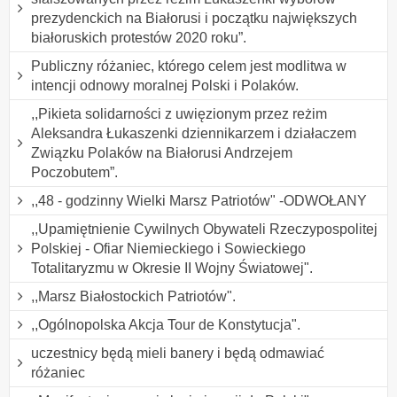
prezydenckich na Białorusi i początku największych
białoruskich protestów 2020 roku”.
Publiczny różaniec, którego celem jest modlitwa w
intencji odnowy moralnej Polski i Polaków.
,,Pikieta solidarności z uwięzionym przez reżim
Aleksandra Łukaszenki dziennikarzem i działaczem
Związku Polaków na Białorusi Andrzejem
Poczobutem”.
,,48 - godzinny Wielki Marsz Patriotów" -ODWOŁANY
,,Upamiętnienie Cywilnych Obywateli Rzeczypospolitej
Polskiej - Ofiar Niemieckiego i Sowieckiego
Totalitaryzmu w Okresie II Wojny Światowej".
,,Marsz Białostockich Patriotów".
,,Ogólnopolska Akcja Tour de Konstytucja".
uczestnicy będą mieli banery i będą odmawiać
różaniec