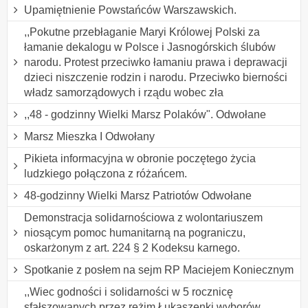
Upamiętnienie Powstańców Warszawskich.
,,Pokutne przebłaganie Maryi Królowej Polski za
łamanie dekalogu w Polsce i Jasnogórskich ślubów
narodu. Protest przeciwko łamaniu prawa i deprawacji
dzieci niszczenie rodzin i narodu. Przeciwko bierności
władz samorządowych i rządu wobec zła
,,48 - godzinny Wielki Marsz Polaków". Odwołane
Marsz Mieszka I Odwołany
Pikieta informacyjna w obronie poczętego życia
ludzkiego połączona z różańcem.
48-godzinny Wielki Marsz Patriotów Odwołane
Demonstracja solidarnościowa z wolontariuszem
niosącym pomoc humanitarną na pograniczu,
oskarżonym z art. 224 § 2 Kodeksu karnego.
Spotkanie z posłem na sejm RP Maciejem Koniecznym
,,Wiec godności i solidarności w 5 rocznicę
sfałszowanych przez reżim Łukaszenki wyborów