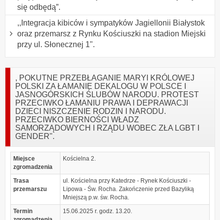
się odbędą”.
,,Integracja kibiców i sympatyków Jagiellonii Białystok
oraz przemarsz z Rynku Kościuszki na stadion Miejski
przy ul. Słonecznej 1".
, POKUTNE PRZEBŁAGANIE MARYI KRÓLOWEJ
POLSKI ZA ŁAMANIE DEKALOGU W POLSCE I
JASNOGÓRSKICH ŚLUBÓW NARODU. PROTEST
PRZECIWKO ŁAMANIU PRAWA I DEPRAWACJI
DZIECI NISZCZENIE RODZIN I NARODU.
PRZECIWKO BIERNOŚCI WŁADZ
SAMORZĄDOWYCH I RZĄDU WOBEC ZŁA LGBT I
GENDER".
Miejsce
Kościelna 2.
zgromadzenia
Trasa
ul. Kościelna przy Katedrze - Rynek Kościuszki -
przemarszu
Lipowa - Św. Rocha. Zakończenie przed Bazyliką
Mniejszą p.w. św. Rocha.
Termin
15.06.2025 r. godz. 13.20.
zgromadzenia