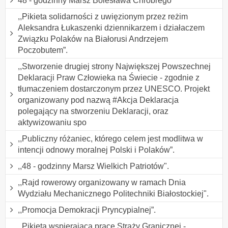
48 - godzinny Marsz Bolesława Chrobrego
,,Pikieta solidarności z uwięzionym przez reżim
Aleksandra Łukaszenki dziennikarzem i działaczem
Związku Polaków na Białorusi Andrzejem
Poczobutem”.
,,Stworzenie drugiej strony Największej Powszechnej
Deklaracji Praw Człowieka na Świecie - zgodnie z
tłumaczeniem dostarczonym przez UNESCO. Projekt
organizowany pod nazwą #Akcja Deklaracja
polegający na stworzeniu Deklaracji, oraz
aktywizowaniu spo
,,Publiczny różaniec, którego celem jest modlitwa w
intencji odnowy moralnej Polski i Polaków”.
,,48 - godzinny Marsz Wielkich Patriotów".
,,Rajd rowerowy organizowany w ramach Dnia
Wydziału Mechanicznego Politechniki Białostockiej".
,,Promocja Demokracji Pryncypialnej”.
,,Pikieta wspierająca pracę Straży Granicznej -