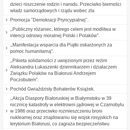
dzieci niszczenie rodzin i narodu. Przeciwko bierności
władz samorządowych i rządu wobec zła
Promocja "Demokracji Pryncypialnej".
,,Publiczny różaniec, którego celem jest modlitwa w
intencji odnowy moralnej Polski i Polaków”.
,,Manifestacja wsparcia dla Piątki oskarżonych za
pomoc humanitarną”.
,,Pikieta solidarności z uwięzionym przez reżim
Aleksandra Łukaszenki dziennikarzem i działaczem
Związku Polaków na Białorusi Andrzejem
Poczobutem”.
Pochód Gwiaździsty Bohaterów Książek.
,,Akcja Diaspory Białoruskiej w Białymstoku w 39
rocznicę katastrofy w elektrowni jądrowej w Czarnobylu
w 1986 oraz przeciwko rozmieszczeniu broni
nuklearnej oraz znajdowaniu się wojsk rosyjskich na
terytorium Białorusi, co zagraża bezpieczeństwu