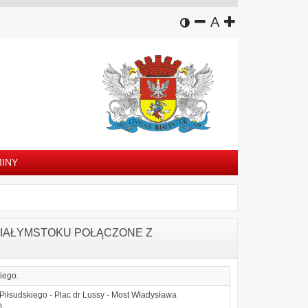
wersja kontrastowa
zmniejsz czcion
domyślny rozm
zwiększ czc
A
INY
BIAŁYMSTOKU POŁĄCZONE Z
iego.
 Piłsudskiego - Plac dr Lussy - Most Władysława
).