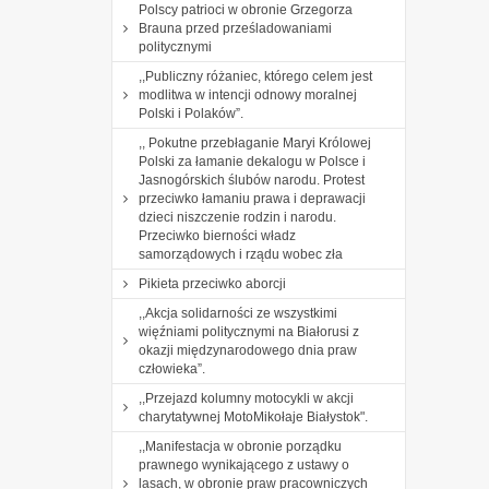
Polscy patrioci w obronie Grzegorza
Brauna przed prześladowaniami
politycznymi
,,Publiczny różaniec, którego celem jest
modlitwa w intencji odnowy moralnej
Polski i Polaków”.
,, Pokutne przebłaganie Maryi Królowej
Polski za łamanie dekalogu w Polsce i
Jasnogórskich ślubów narodu. Protest
przeciwko łamaniu prawa i deprawacji
dzieci niszczenie rodzin i narodu.
Przeciwko bierności władz
samorządowych i rządu wobec zła
Pikieta przeciwko aborcji
,,Akcja solidarności ze wszystkimi
więźniami politycznymi na Białorusi z
okazji międzynarodowego dnia praw
człowieka”.
,,Przejazd kolumny motocykli w akcji
charytatywnej MotoMikołaje Białystok".
,,Manifestacja w obronie porządku
prawnego wynikającego z ustawy o
lasach, w obronie praw pracowniczych