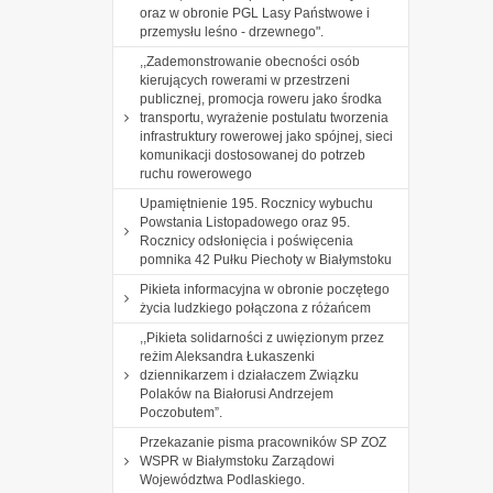
oraz w obronie PGL Lasy Państwowe i
przemysłu leśno - drzewnego".
,,Zademonstrowanie obecności osób
kierujących rowerami w przestrzeni
publicznej, promocja roweru jako środka
transportu, wyrażenie postulatu tworzenia
infrastruktury rowerowej jako spójnej, sieci
komunikacji dostosowanej do potrzeb
ruchu rowerowego
Upamiętnienie 195. Rocznicy wybuchu
Powstania Listopadowego oraz 95.
Rocznicy odsłonięcia i poświęcenia
pomnika 42 Pułku Piechoty w Białymstoku
Pikieta informacyjna w obronie poczętego
życia ludzkiego połączona z różańcem
,,Pikieta solidarności z uwięzionym przez
reżim Aleksandra Łukaszenki
dziennikarzem i działaczem Związku
Polaków na Białorusi Andrzejem
Poczobutem”.
Przekazanie pisma pracowników SP ZOZ
WSPR w Białymstoku Zarządowi
Województwa Podlaskiego.