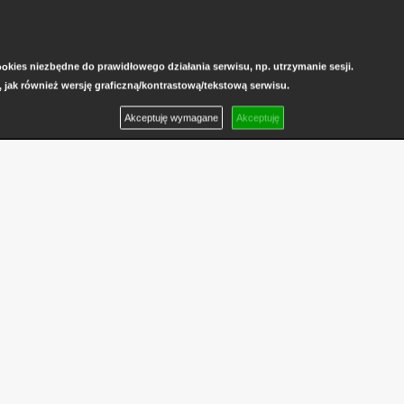
kies niezbędne do prawidłowego działania serwisu, np. utrzymanie sesji.
, jak również wersję graficzną/kontrastową/tekstową serwisu.
Akceptuję wymagane
Akceptuję