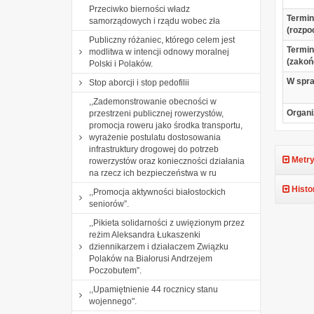
Przeciwko bierności władz
Termin
samorządowych i rządu wobec zła
(rozpo
Publiczny różaniec, którego celem jest
Termin
modlitwa w intencji odnowy moralnej
(zakoń
Polski i Polaków.
W spr
Stop aborcji i stop pedofilii
,,Zademonstrowanie obecności w
Organi
przestrzeni publicznej rowerzystów,
promocja roweru jako środka transportu,
wyrażenie postulatu dostosowania
infrastruktury drogowej do potrzeb
Metry
rowerzystów oraz konieczności działania
na rzecz ich bezpieczeństwa w ru
Histo
,,Promocja aktywności białostockich
seniorów”.
,,Pikieta solidarności z uwięzionym przez
reżim Aleksandra Łukaszenki
dziennikarzem i działaczem Związku
Polaków na Białorusi Andrzejem
Poczobutem”.
,,Upamiętnienie 44 rocznicy stanu
wojennego".