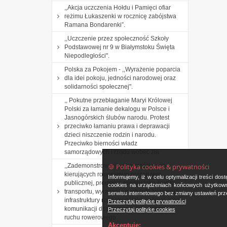
,,Akcja uczczenia Hołdu i Pamięci ofiar
reżimu Łukaszenki w rocznicę zabójstwa
Ramana Bondarenki”.
,,Uczczenie przez społeczność Szkoły
Podstawowej nr 9 w Białymstoku Święta
Niepodległości".
Polska za Pokojem - ,,Wyrażenie poparcia
dla idei pokoju, jedności narodowej oraz
solidarności społecznej".
,, Pokutne przebłaganie Maryi Królowej
Polski za łamanie dekalogu w Polsce i
Jasnogórskich ślubów narodu. Protest
przeciwko łamaniu prawa i deprawacji
dzieci niszczenie rodzin i narodu.
Przeciwko bierności władz
samorządowych i rządu wobec zła
🍪 Polityka cookies & prywatności
,,Zademonstrowanie obecności osób
kierujących rowerami w przestrzeni
Informujemy, iż w celu optymalizacji treści d
publicznej, promocja roweru jako środka
cookies na urządzeniach końcowych użytkowni
transportu, wyrażenie postulatu tworzenia
serwisu internetowego bez zmiany ustawień prze
infrastruktury rowerowej jako spójnej, sieci
Przeczytaj politykę prywatności
komunikacji dostosowanej do potrzeb
Przeczytaj politykę cookies
ruchu rowerowego
Akceptuję: