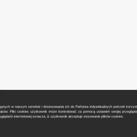
ostępnych w naszym serwisie i dostosowania ich do Państwa indywidualnych potrzeb korzy
ków. Pliki cookies użytkownik może kontrolować za pomocą ustawień swojej przeglądark
glądarki internetowej oznacza, iż użytkownik akceptuje stosowanie plików cookies.