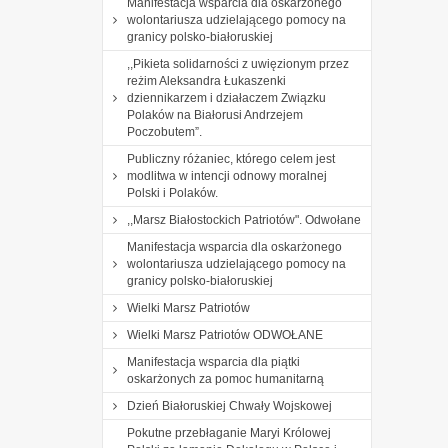
Manifestacja wsparcia dla oskarżonego
wolontariusza udzielającego pomocy na
granicy polsko-białoruskiej
,,Pikieta solidarności z uwięzionym przez
reżim Aleksandra Łukaszenki
dziennikarzem i działaczem Związku
Polaków na Białorusi Andrzejem
Poczobutem”.
Publiczny różaniec, którego celem jest
modlitwa w intencji odnowy moralnej
Polski i Polaków.
,,Marsz Białostockich Patriotów". Odwołane
Manifestacja wsparcia dla oskarżonego
wolontariusza udzielającego pomocy na
granicy polsko-białoruskiej
Wielki Marsz Patriotów
Wielki Marsz Patriotów ODWOŁANE
Manifestacja wsparcia dla piątki
oskarżonych za pomoc humanitarną
Dzień Białoruskiej Chwały Wojskowej
Pokutne przebłaganie Maryi Królowej