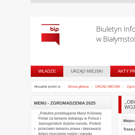
Biuletyn Inf
w Białymsto
WŁADZE
URZĄD MIEJSKI
AKTY P
Aktualnie jesteś w:
Strona główna
URZĄD MIEJSKI
Zgro
,,O
MENU - ZGROMADZENIA 2025
WOJ
,,Pokutne przebłaganie Maryi Królowej
Polski za łamanie dekalogu w Polsce i
Miejsc
Jasnogórskich ślubów narodu. Protest
przeciwko łamaniu prawa i deprawacji
Trasa 
dzieci niszczenie rodzin i narodu.