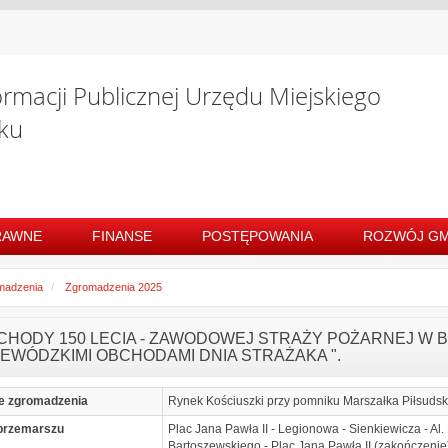
ormacji Publicznej Urzędu Miejskiego
ku
RAWNE
FINANSE
POSTĘPOWANIA
ROZWÓJ GM
madzenia
Zgromadzenia 2025
BCHODY 150 LECIA - ZAWODOWEJ STRAŻY POŻARNEJ W 
EWÓDZKIMI OBCHODAMI DNIA STRAŻAKA ".
e zgromadzenia
Rynek Kościuszki przy pomniku Marszałka Piłsudsk
przemarszu
Plac Jana Pawła II - Legionowa - Sienkiewicza - Al.
Bartoszewskiego - Plac Jana Pawła II (zakończenie