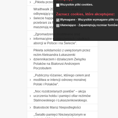
,,Pikieta przeciwko aborcji”.
Wszystkie pliki cookies.
Wraithwalk 2025 - Zombie Walk to
odbywający się w miastach na całym
Zaznacz cookies, które akceptujesz:
świecie happening, w którym uczestnicy
Wymagane - Wszystkie wymagane pliki coo
przebrani za filmowe żywe trupy tłumnie
Ułatwiające - Zapamiętują rozmiar fontów
maszerują wyznaczoną wcześniej trasą.
,,Zgromadzenie modlitewne oraz
informacyjne o zagrożeniach i skutkach
aborcji w Polsce i na Świecie”.
Pikieta solidarności z uwięzionym przez
reżim Aleksandra Łukaszenki
dziennikarzem i działaczem Związku
Polaków na Białorusi Andrzejem
Poczobutem
,,Publiczny różaniec, którego celem jest
modlitwa w intencji odnowy moralnej
Polski i Polaków”.
,,Noc rozstrzelanych poetów” – akcja
uczczenia hołdu i pamięci ofiar reżimów
Stalinowskiego i Łukaszenkowskiego.
Białostocki Marsz Niepodległości
,,Światło pamięci Niezwyciężonym w