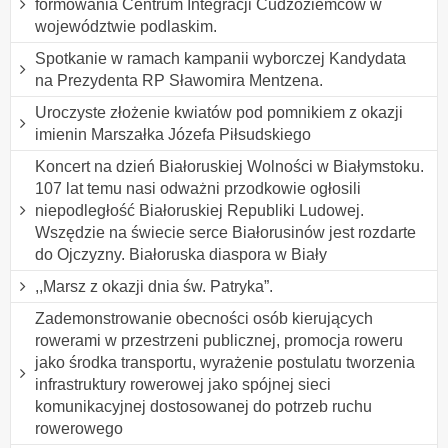
formowania Centrum Integracji Cudzoziemców w
województwie podlaskim.
Spotkanie w ramach kampanii wyborczej Kandydata
na Prezydenta RP Sławomira Mentzena.
Uroczyste złożenie kwiatów pod pomnikiem z okazji
imienin Marszałka Józefa Piłsudskiego
Koncert na dzień Białoruskiej Wolności w Białymstoku.
107 lat temu nasi odważni przodkowie ogłosili
niepodległość Białoruskiej Republiki Ludowej.
Wszędzie na świecie serce Białorusinów jest rozdarte
do Ojczyzny. Białoruska diaspora w Biały
,,Marsz z okazji dnia św. Patryka”.
Zademonstrowanie obecności osób kierujących
rowerami w przestrzeni publicznej, promocja roweru
jako środka transportu, wyrażenie postulatu tworzenia
infrastruktury rowerowej jako spójnej sieci
komunikacyjnej dostosowanej do potrzeb ruchu
rowerowego