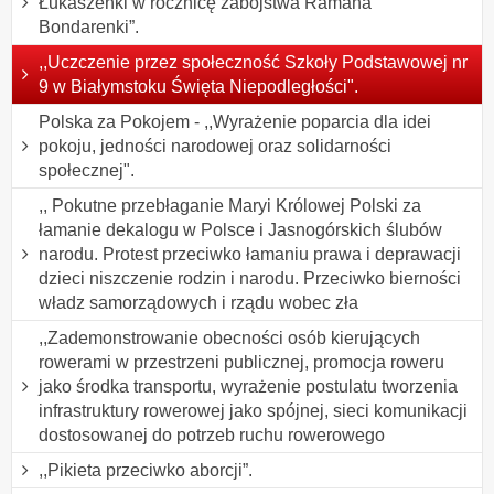
Łukaszenki w rocznicę zabójstwa Ramana
Bondarenki”.
,,Uczczenie przez społeczność Szkoły Podstawowej nr
9 w Białymstoku Święta Niepodległości".
Polska za Pokojem - ,,Wyrażenie poparcia dla idei
pokoju, jedności narodowej oraz solidarności
społecznej".
,, Pokutne przebłaganie Maryi Królowej Polski za
łamanie dekalogu w Polsce i Jasnogórskich ślubów
narodu. Protest przeciwko łamaniu prawa i deprawacji
dzieci niszczenie rodzin i narodu. Przeciwko bierności
władz samorządowych i rządu wobec zła
,,Zademonstrowanie obecności osób kierujących
rowerami w przestrzeni publicznej, promocja roweru
jako środka transportu, wyrażenie postulatu tworzenia
infrastruktury rowerowej jako spójnej, sieci komunikacji
dostosowanej do potrzeb ruchu rowerowego
,,Pikieta przeciwko aborcji”.