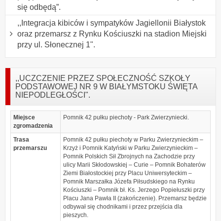
się odbędą”.
,,Integracja kibiców i sympatyków Jagiellonii Białystok
oraz przemarsz z Rynku Kościuszki na stadion Miejski
przy ul. Słonecznej 1".
,,UCZCZENIE PRZEZ SPOŁECZNOŚĆ SZKOŁY
PODSTAWOWEJ NR 9 W BIAŁYMSTOKU ŚWIĘTA
NIEPODLEGŁOŚCI".
Miejsce
Pomnik 42 pułku piechoty - Park Zwierzyniecki.
zgromadzenia
Trasa
Pomnik 42 pułku piechoty w Parku Zwierzynieckim –
przemarszu
Krzyż i Pomnik Katyński w Parku Zwierzynieckim –
Pomnik Polskich Sił Zbrojnych na Zachodzie przy
ulicy Marii Skłodowskiej – Curie – Pomnik Bohaterów
Ziemi Białostockiej przy Placu Uniwersyteckim –
Pomnik Marszałka Józefa Piłsudskiego na Rynku
Kościuszki – Pomnik bł. Ks. Jerzego Popiełuszki przy
Placu Jana Pawła II (zakończenie). Przemarsz będzie
odbywał się chodnikami i przez przejścia dla
pieszych.