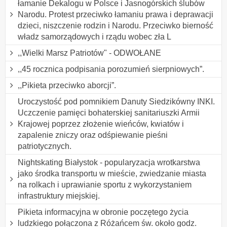
łamanie Dekalogu w Polsce i Jasnogórskich ślubów
Narodu. Protest przeciwko łamaniu prawa i deprawacji
dzieci, niszczenie rodzin i Narodu. Przeciwko bierność
władz samorządowych i rządu wobec zła L
,,Wielki Marsz Patriotów" - ODWOŁANE
,,45 rocznica podpisania porozumień sierpniowych”.
,,Pikieta przeciwko aborcji”.
Uroczystość pod pomnikiem Danuty Siedzikówny INKI.
Uczczenie pamięci bohaterskiej sanitariuszki Armii
Krajowej poprzez złożenie wieńców, kwiatów i
zapalenie zniczy oraz odśpiewanie pieśni
patriotycznych.
Nightskating Białystok - popularyzacja wrotkarstwa
jako środka transportu w mieście, zwiedzanie miasta
na rolkach i uprawianie sportu z wykorzystaniem
infrastruktury miejskiej.
Pikieta informacyjna w obronie poczętego życia
ludzkiego połączona z Różańcem św. około godz.