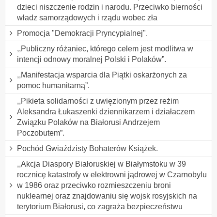
dzieci niszczenie rodzin i narodu. Przeciwko bierności
władz samorządowych i rządu wobec zła
Promocja "Demokracji Pryncypialnej".
,,Publiczny różaniec, którego celem jest modlitwa w
intencji odnowy moralnej Polski i Polaków”.
,,Manifestacja wsparcia dla Piątki oskarżonych za
pomoc humanitarną”.
,,Pikieta solidarności z uwięzionym przez reżim
Aleksandra Łukaszenki dziennikarzem i działaczem
Związku Polaków na Białorusi Andrzejem
Poczobutem”.
Pochód Gwiaździsty Bohaterów Książek.
,,Akcja Diaspory Białoruskiej w Białymstoku w 39
rocznicę katastrofy w elektrowni jądrowej w Czarnobylu
w 1986 oraz przeciwko rozmieszczeniu broni
nuklearnej oraz znajdowaniu się wojsk rosyjskich na
terytorium Białorusi, co zagraża bezpieczeństwu