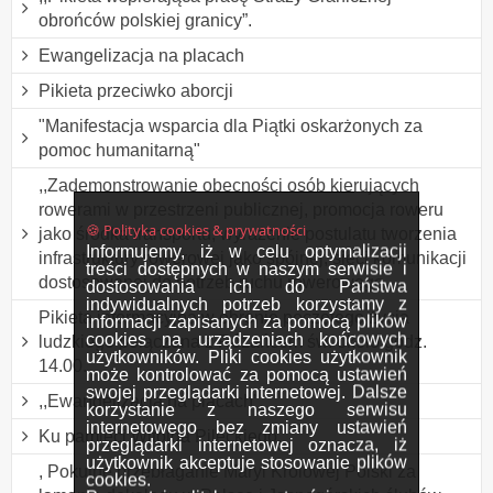
obrońców polskiej granicy”.
Ewangelizacja na placach
Pikieta przeciwko aborcji
"Manifestacja wsparcia dla Piątki oskarżonych za
pomoc humanitarną"
,,Zademonstrowanie obecności osób kierujących
rowerami w przestrzeni publicznej, promocja roweru
🍪 Polityka cookies & prywatności
jako środka transportu, wyrażenie postulatu tworzenia
Informujemy, iż w celu optymalizacji
infrastruktury rowerowej jako spójnej, sieci komunikacji
treści dostępnych w naszym serwisie i
dostosowanej do potrzeb ruchu rowerowego
dostosowania ich do Państwa
indywidualnych potrzeb korzystamy z
Pikieta informacyjna w obronie poczętego życia
informacji zapisanych za pomocą plików
cookies na urządzeniach końcowych
ludzkiego połączona z Różańcem św. około godz.
użytkowników. Pliki cookies użytkownik
14.00.
może kontrolować za pomocą ustawień
swojej przeglądarki internetowej. Dalsze
,,Ewangelizacja na placach”.
korzystanie z naszego serwisu
internetowego bez zmiany ustawień
Ku pamięci Witolda Pileckiego.
przeglądarki internetowej oznacza, iż
użytkownik akceptuje stosowanie plików
, Pokutne przebłaganie Maryi Królowej Polski za
cookies.