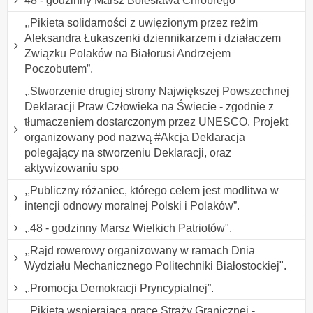
48 - godzinny Marsz Bolesława Chrobrego
,,Pikieta solidarności z uwięzionym przez reżim
Aleksandra Łukaszenki dziennikarzem i działaczem
Związku Polaków na Białorusi Andrzejem
Poczobutem”.
,,Stworzenie drugiej strony Największej Powszechnej
Deklaracji Praw Człowieka na Świecie - zgodnie z
tłumaczeniem dostarczonym przez UNESCO. Projekt
organizowany pod nazwą #Akcja Deklaracja
polegający na stworzeniu Deklaracji, oraz
aktywizowaniu spo
,,Publiczny różaniec, którego celem jest modlitwa w
intencji odnowy moralnej Polski i Polaków”.
,,48 - godzinny Marsz Wielkich Patriotów".
,,Rajd rowerowy organizowany w ramach Dnia
Wydziału Mechanicznego Politechniki Białostockiej".
,,Promocja Demokracji Pryncypialnej”.
,,Pikieta wspierająca pracę Straży Granicznej -