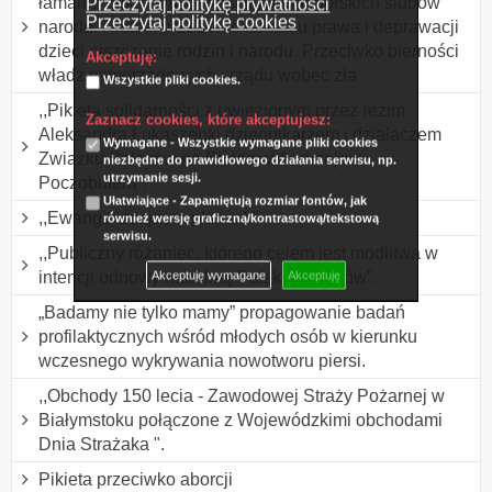
łamanie dekalogu w Polsce i Jasnogórskich ślubów
Przeczytaj politykę prywatności
Przeczytaj politykę cookies
narodu. Protest przeciwko łamaniu prawa i deprawacji
dzieci niszczenie rodzin i narodu. Przeciwko bierności
Akceptuję:
władz samorządowych i rządu wobec zła
Wszystkie pliki cookies.
,,Pikieta solidarności z uwięzionym przez reżim
Zaznacz cookies, które akceptujesz:
Aleksandra Łukaszenki dziennikarzem i działaczem
Wymagane - Wszystkie wymagane pliki cookies
Związku Polaków na Białorusi Andrzejem
niezbędne do prawidłowego działania serwisu, np.
utrzymanie sesji.
Poczobutem”.
Ułatwiające - Zapamiętują rozmiar fontów, jak
,,Ewangelizacja na placach”.
również wersję graficzną/kontrastową/tekstową
serwisu.
,,Publiczny różaniec, którego celem jest modlitwa w
intencji odnowy moralnej Polski i Polaków”.
Akceptuję wymagane
Akceptuję
„Badamy nie tylko mamy” propagowanie badań
profilaktycznych wśród młodych osób w kierunku
wczesnego wykrywania nowotworu piersi.
,,Obchody 150 lecia - Zawodowej Straży Pożarnej w
Białymstoku połączone z Wojewódzkimi obchodami
Dnia Strażaka ".
Pikieta przeciwko aborcji