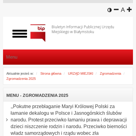
wersja k
zmniej
domy
z
A
Biuletyn Informacji Publicznej Urzędu
Miejskiego w Białymstoku
Włącz
menu
Menu
Aktualnie jesteś w:
Strona główna
URZĄD MIEJSKI
Zgromadzenia
Zgromadzenia 2025
MENU - ZGROMADZENIA 2025
,,Pokutne przebłaganie Maryi Królowej Polski za
łamanie dekalogu w Polsce i Jasnogórskich ślubów
narodu. Protest przeciwko łamaniu prawa i deprawacji
dzieci niszczenie rodzin i narodu. Przeciwko bierności
władz samorządowych i rządu wobec zła