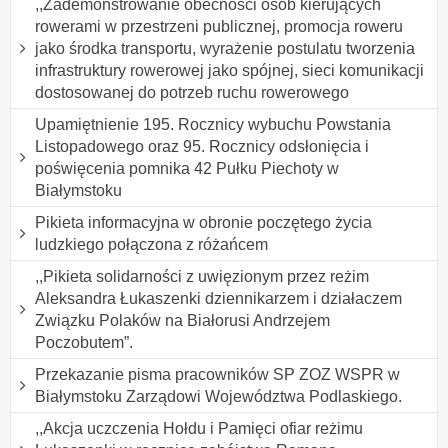
,,Zademonstrowanie obecności osób kierujących
rowerami w przestrzeni publicznej, promocja roweru
jako środka transportu, wyrażenie postulatu tworzenia
infrastruktury rowerowej jako spójnej, sieci komunikacji
dostosowanej do potrzeb ruchu rowerowego
Upamiętnienie 195. Rocznicy wybuchu Powstania
Listopadowego oraz 95. Rocznicy odsłonięcia i
poświęcenia pomnika 42 Pułku Piechoty w
Białymstoku
Pikieta informacyjna w obronie poczętego życia
ludzkiego połączona z różańcem
,,Pikieta solidarności z uwięzionym przez reżim
Aleksandra Łukaszenki dziennikarzem i działaczem
Związku Polaków na Białorusi Andrzejem
Poczobutem”.
Przekazanie pisma pracowników SP ZOZ WSPR w
Białymstoku Zarządowi Województwa Podlaskiego.
,,Akcja uczczenia Hołdu i Pamięci ofiar reżimu