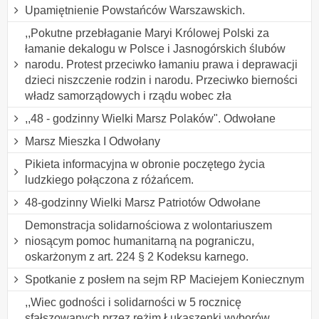
Upamiętnienie Powstańców Warszawskich.
,,Pokutne przebłaganie Maryi Królowej Polski za
łamanie dekalogu w Polsce i Jasnogórskich ślubów
narodu. Protest przeciwko łamaniu prawa i deprawacji
dzieci niszczenie rodzin i narodu. Przeciwko bierności
władz samorządowych i rządu wobec zła
,,48 - godzinny Wielki Marsz Polaków". Odwołane
Marsz Mieszka I Odwołany
Pikieta informacyjna w obronie poczętego życia
ludzkiego połączona z różańcem.
48-godzinny Wielki Marsz Patriotów Odwołane
Demonstracja solidarnościowa z wolontariuszem
niosącym pomoc humanitarną na pograniczu,
oskarżonym z art. 224 § 2 Kodeksu karnego.
Spotkanie z posłem na sejm RP Maciejem Koniecznym
,,Wiec godności i solidarności w 5 rocznicę
sfałszowanych przez reżim Łukaszenki wyborów