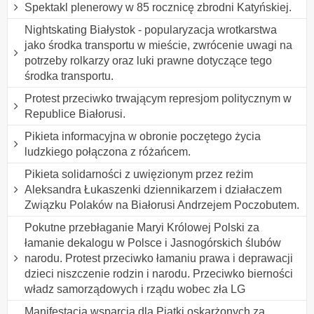
Spektakl plenerowy w 85 rocznicę zbrodni Katyńskiej.
Nightskating Białystok - popularyzacja wrotkarstwa
jako środka transportu w mieście, zwrócenie uwagi na
potrzeby rolkarzy oraz luki prawne dotyczące tego
środka transportu.
Protest przeciwko trwającym represjom politycznym w
Republice Białorusi.
Pikieta informacyjna w obronie poczętego życia
ludzkiego połączona z różańcem.
Pikieta solidarności z uwięzionym przez reżim
Aleksandra Łukaszenki dziennikarzem i działaczem
Związku Polaków na Białorusi Andrzejem Poczobutem.
Pokutne przebłaganie Maryi Królowej Polski za
łamanie dekalogu w Polsce i Jasnogórskich ślubów
narodu. Protest przeciwko łamaniu prawa i deprawacji
dzieci niszczenie rodzin i narodu. Przeciwko bierności
władz samorządowych i rządu wobec zła LG
Manifestacja wsparcia dla Piątki oskarżonych za