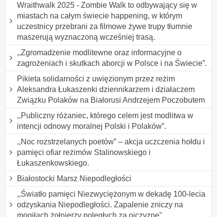
Wraithwalk 2025 - Zombie Walk to odbywający się w
miastach na całym świecie happening, w którym
uczestnicy przebrani za filmowe żywe trupy tłumnie
maszerują wyznaczoną wcześniej trasą.
,,Zgromadzenie modlitewne oraz informacyjne o
zagrożeniach i skutkach aborcji w Polsce i na Świecie”.
Pikieta solidarności z uwięzionym przez reżim
Aleksandra Łukaszenki dziennikarzem i działaczem
Związku Polaków na Białorusi Andrzejem Poczobutem
,,Publiczny różaniec, którego celem jest modlitwa w
intencji odnowy moralnej Polski i Polaków”.
,,Noc rozstrzelanych poetów” – akcja uczczenia hołdu i
pamięci ofiar reżimów Stalinowskiego i
Łukaszenkowskiego.
Białostocki Marsz Niepodległości
,,Światło pamięci Niezwyciężonym w dekadę 100-lecia
odzyskania Niepodległości. Zapalenie zniczy na
mogiłach żołnierzy poległych za ojczyznę".