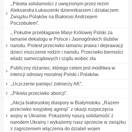
,,Pikieta solidarności z uwięzionym przez reżim
Aleksandra Łukaszenki dziennikarzem i działaczem
Związku Polaków na Białorusi Andrzejem
Poczobutem”.
,, Pokutne przebłaganie Maryi Królowej Polski za
łamanie dekalogu w Polsce i Jasnogórskich ślubów
narodu. Protest przeciwko łamaniu prawa i deprawacji
dzieci niszczenie rodzin i narodu. Przeciwko bierności
władz samorządowych i rządu wobec zła
Publiczny różaniec, którego celem jest modlitwa w
intencji odnowy moralnej Polski i Polaków.
,,Uczczenie pamięci żołnierzy AK”.
,,Pikieta przeciwko aborcji”.
,,Akcja białoruskiej diaspory w Białymstoku ,,Razem
przeciwko rosyjskiej agresji" z okazji rozpoczęcia
wojny w Ukrainie. Pokażemy naszą solidarność z
narodem Ukrainy i wykażemy nasz sprzeciw w związku
z zagrożeniem włączenia do działań wojen