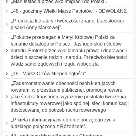
,,Manifestacja przeciwko imigracji do Polski".
,,48 - godzinny Wielki Marsz Patriotów" - ODWOŁANE
,,Promocja literatury i twórczości znanej białostockiej
pisarki Anny Markowej".
,,Pokutne przebłaganie Maryi Królowej Polski za
łamanie dekalogu w Polsce i Jasnogórskich ślubów
narodu. Protest przeciwko łamaniu prawa i deprawacji
dzieci niszczenie rodzin i narodu. Przeciwko bierności
władz samorządowych i rządu wobec zła
,,48 - Marsz Ojców Niepodległości".
,,Zademonstrowanie obecności osób kierujących
rowerami w przestrzeni publicznej, promocja roweru
jako środka transportu, wyrażenie postulatu tworzenia
infrastruktury rowerowej jako spójnej, sieci komunikacji
dostosowanej do potrzeb ruchu rowerowego
,,Pikieta informacyjna w obronie poczętego życia
ludzkiego połączona z Różańcem”.