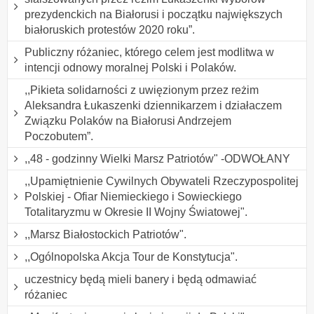
prezydenckich na Białorusi i początku największych
białoruskich protestów 2020 roku”.
Publiczny różaniec, którego celem jest modlitwa w
intencji odnowy moralnej Polski i Polaków.
,,Pikieta solidarności z uwięzionym przez reżim
Aleksandra Łukaszenki dziennikarzem i działaczem
Związku Polaków na Białorusi Andrzejem
Poczobutem”.
,,48 - godzinny Wielki Marsz Patriotów" -ODWOŁANY
,,Upamiętnienie Cywilnych Obywateli Rzeczypospolitej
Polskiej - Ofiar Niemieckiego i Sowieckiego
Totalitaryzmu w Okresie II Wojny Światowej".
,,Marsz Białostockich Patriotów".
,,Ogólnopolska Akcja Tour de Konstytucja".
uczestnicy będą mieli banery i będą odmawiać
różaniec