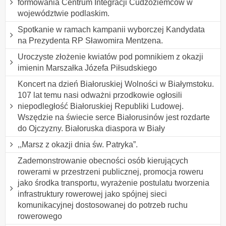
formowania Centrum Integracji Cudzoziemców w
województwie podlaskim.
Spotkanie w ramach kampanii wyborczej Kandydata
na Prezydenta RP Sławomira Mentzena.
Uroczyste złożenie kwiatów pod pomnikiem z okazji
imienin Marszałka Józefa Piłsudskiego
Koncert na dzień Białoruskiej Wolności w Białymstoku.
107 lat temu nasi odważni przodkowie ogłosili
niepodległość Białoruskiej Republiki Ludowej.
Wszędzie na świecie serce Białorusinów jest rozdarte
do Ojczyzny. Białoruska diaspora w Biały
,,Marsz z okazji dnia św. Patryka”.
Zademonstrowanie obecności osób kierujących
rowerami w przestrzeni publicznej, promocja roweru
jako środka transportu, wyrażenie postulatu tworzenia
infrastruktury rowerowej jako spójnej sieci
komunikacyjnej dostosowanej do potrzeb ruchu
rowerowego