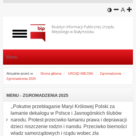
wersja k
zmniej
domy
z
A
Biuletyn Informacji Publicznej Urzędu
Miejskiego w Białymstoku
Włącz
menu
Menu
Aktualnie jesteś w:
Strona główna
URZĄD MIEJSKI
Zgromadzenia
Zgromadzenia 2025
MENU - ZGROMADZENIA 2025
,,Pokutne przebłaganie Maryi Królowej Polski za
łamanie dekalogu w Polsce i Jasnogórskich ślubów
narodu. Protest przeciwko łamaniu prawa i deprawacji
dzieci niszczenie rodzin i narodu. Przeciwko bierności
władz samorządowych i rządu wobec zła