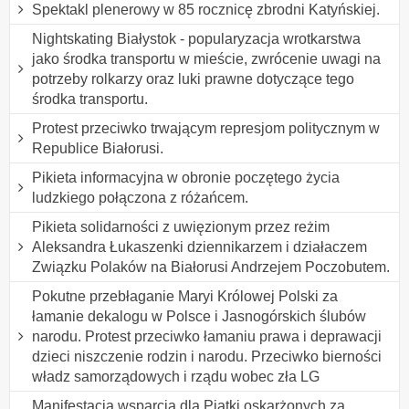
Spektakl plenerowy w 85 rocznicę zbrodni Katyńskiej.
Nightskating Białystok - popularyzacja wrotkarstwa
jako środka transportu w mieście, zwrócenie uwagi na
potrzeby rolkarzy oraz luki prawne dotyczące tego
środka transportu.
Protest przeciwko trwającym represjom politycznym w
Republice Białorusi.
Pikieta informacyjna w obronie poczętego życia
ludzkiego połączona z różańcem.
Pikieta solidarności z uwięzionym przez reżim
Aleksandra Łukaszenki dziennikarzem i działaczem
Związku Polaków na Białorusi Andrzejem Poczobutem.
Pokutne przebłaganie Maryi Królowej Polski za
łamanie dekalogu w Polsce i Jasnogórskich ślubów
narodu. Protest przeciwko łamaniu prawa i deprawacji
dzieci niszczenie rodzin i narodu. Przeciwko bierności
władz samorządowych i rządu wobec zła LG
Manifestacja wsparcia dla Piątki oskarżonych za