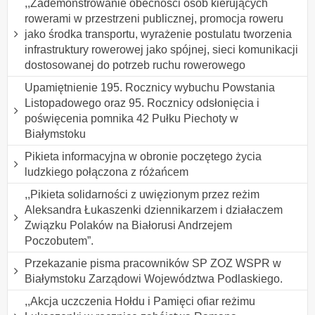
,,Zademonstrowanie obecności osób kierujących
rowerami w przestrzeni publicznej, promocja roweru
jako środka transportu, wyrażenie postulatu tworzenia
infrastruktury rowerowej jako spójnej, sieci komunikacji
dostosowanej do potrzeb ruchu rowerowego
Upamiętnienie 195. Rocznicy wybuchu Powstania
Listopadowego oraz 95. Rocznicy odsłonięcia i
poświęcenia pomnika 42 Pułku Piechoty w
Białymstoku
Pikieta informacyjna w obronie poczętego życia
ludzkiego połączona z różańcem
,,Pikieta solidarności z uwięzionym przez reżim
Aleksandra Łukaszenki dziennikarzem i działaczem
Związku Polaków na Białorusi Andrzejem
Poczobutem”.
Przekazanie pisma pracowników SP ZOZ WSPR w
Białymstoku Zarządowi Województwa Podlaskiego.
,,Akcja uczczenia Hołdu i Pamięci ofiar reżimu