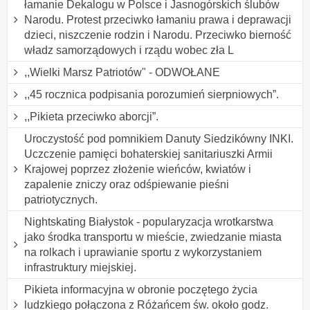
łamanie Dekalogu w Polsce i Jasnogórskich ślubów
Narodu. Protest przeciwko łamaniu prawa i deprawacji
dzieci, niszczenie rodzin i Narodu. Przeciwko bierność
władz samorządowych i rządu wobec zła L
,,Wielki Marsz Patriotów" - ODWOŁANE
,,45 rocznica podpisania porozumień sierpniowych”.
,,Pikieta przeciwko aborcji”.
Uroczystość pod pomnikiem Danuty Siedzikówny INKI.
Uczczenie pamięci bohaterskiej sanitariuszki Armii
Krajowej poprzez złożenie wieńców, kwiatów i
zapalenie zniczy oraz odśpiewanie pieśni
patriotycznych.
Nightskating Białystok - popularyzacja wrotkarstwa
jako środka transportu w mieście, zwiedzanie miasta
na rolkach i uprawianie sportu z wykorzystaniem
infrastruktury miejskiej.
Pikieta informacyjna w obronie poczętego życia
ludzkiego połączona z Różańcem św. około godz.