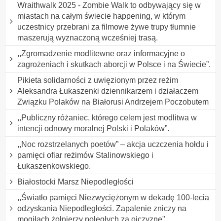
Wraithwalk 2025 - Zombie Walk to odbywający się w
miastach na całym świecie happening, w którym
uczestnicy przebrani za filmowe żywe trupy tłumnie
maszerują wyznaczoną wcześniej trasą.
,,Zgromadzenie modlitewne oraz informacyjne o
zagrożeniach i skutkach aborcji w Polsce i na Świecie”.
Pikieta solidarności z uwięzionym przez reżim
Aleksandra Łukaszenki dziennikarzem i działaczem
Związku Polaków na Białorusi Andrzejem Poczobutem
,,Publiczny różaniec, którego celem jest modlitwa w
intencji odnowy moralnej Polski i Polaków”.
,,Noc rozstrzelanych poetów” – akcja uczczenia hołdu i
pamięci ofiar reżimów Stalinowskiego i
Łukaszenkowskiego.
Białostocki Marsz Niepodległości
,,Światło pamięci Niezwyciężonym w dekadę 100-lecia
odzyskania Niepodległości. Zapalenie zniczy na
mogiłach żołnierzy poległych za ojczyznę".