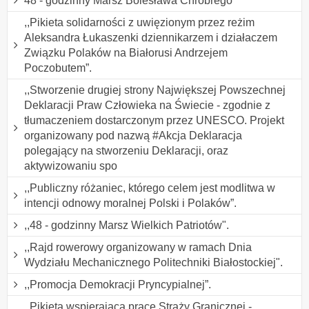
48 - godzinny Marsz Bolesława Chrobrego
,,Pikieta solidarności z uwięzionym przez reżim
Aleksandra Łukaszenki dziennikarzem i działaczem
Związku Polaków na Białorusi Andrzejem
Poczobutem”.
,,Stworzenie drugiej strony Największej Powszechnej
Deklaracji Praw Człowieka na Świecie - zgodnie z
tłumaczeniem dostarczonym przez UNESCO. Projekt
organizowany pod nazwą #Akcja Deklaracja
polegający na stworzeniu Deklaracji, oraz
aktywizowaniu spo
,,Publiczny różaniec, którego celem jest modlitwa w
intencji odnowy moralnej Polski i Polaków”.
,,48 - godzinny Marsz Wielkich Patriotów".
,,Rajd rowerowy organizowany w ramach Dnia
Wydziału Mechanicznego Politechniki Białostockiej".
,,Promocja Demokracji Pryncypialnej”.
,,Pikieta wspierająca pracę Straży Granicznej -