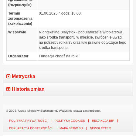
(rozpoczęcie)
Termin
01.06.2025 r. godz. 18.00.
zgromadzenia
(zakończenie)
W sprawie
Nightskating Białystok - popularyzacja wrotkarstwa
jako środka transportu w mieście, zwrócenie uwagi
na potrzeby rolkarzy oraz luki prawne dotyczące tego
środka transportu.
Organizator
Fundacja chodź na rolki.
Metryczka
Historia zmian
© 2026. Urząd Miejski w Białymstoku. Wszystkie prawa zastrzeżone.
POLITYKA PRYWATNOŚCI
POLITYKA COOKIES
REDAKCJA BIP
DEKLARACJA DOSTĘPNOŚCI
MAPA SERWISU
NEWSLETTER