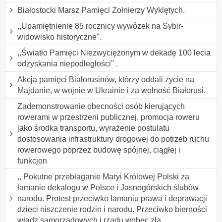
Białostocki Marsz Pamięci Żołnierzy Wyklętych.
,,Upamiętnienie 85 rocznicy wywózek na Sybir-
widowisko historyczne".
,,Światło Pamięci Niezwyciężonym w dekadę 100 lecia
odzyskania niepodległości" .
Akcja pamięci Białorusinów, którzy oddali życie na
Majdanie, w wojnie w Ukrainie i za wolność Białorusi.
Zademonstrowanie obecności osób kierujących
rowerami w przestrzeni publicznej, promocja roweru
jako środka transportu, wyrażenie postulatu
dostosowania infrastruktury drogowej do potrzeb ruchu
rowerowego poprzez budowę spójnej, ciągłej i
funkcjon
,, Pokutne przebłaganie Maryi Królowej Polski za
łamanie dekalogu w Polsce i Jasnogórskich ślubów
narodu. Protest przeciwko łamaniu prawa i deprawacji
dzieci niszczenie rodzin i narodu. Przeciwko bierności
władz samorządowych i rządu wobec zła