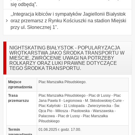
się odbędą”.
,,Integracja kibiców i sympatyków Jagiellonii Białystok
oraz przemarsz z Rynku Kościuszki na stadion Miejski
przy ul. Słonecznej 1".
NIGHTSKATING BIAŁYSTOK - POPULARYZACJA
WROTKARSTWA JAKO ŚRODKA TRANSPORTU W
MIEŚCIE, ZWRÓCENIE UWAGI NA POTRZEBY
ROLKARZY ORAZ LUKI PRAWNE DOTYCZĄCE
TEGO ŚRODKA TRANSPORTU.
Miejsce
Plac Marszałka Piłsudskiego.
zgromadzenia
Trasa
Plac Marszałka Piłsudskiego - Plac dr Lussy - Plac
przemarszu
Jana Pawła II - Legionowa - M. Skłodowskiej-Curie -
Plac Katyński - 11 Listopada - Zwierzyniecka - Św.
Ojca Pio - Miłosza - Piastowska - Warszawska -
Pałacowa - Plac dr Lussy - Plac Marszałka
Piłsudskiego
Termin
01.06.2025 r. godz. 17.00.
zgromadzenia