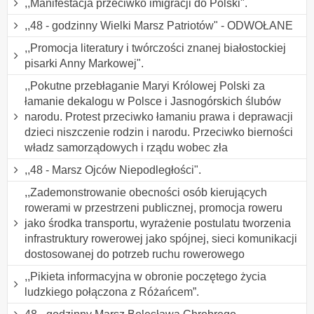
,,Manifestacja przeciwko imigracji do Polski".
,,48 - godzinny Wielki Marsz Patriotów" - ODWOŁANE
,,Promocja literatury i twórczości znanej białostockiej
pisarki Anny Markowej".
,,Pokutne przebłaganie Maryi Królowej Polski za
łamanie dekalogu w Polsce i Jasnogórskich ślubów
narodu. Protest przeciwko łamaniu prawa i deprawacji
dzieci niszczenie rodzin i narodu. Przeciwko bierności
władz samorządowych i rządu wobec zła
,,48 - Marsz Ojców Niepodległości".
,,Zademonstrowanie obecności osób kierujących
rowerami w przestrzeni publicznej, promocja roweru
jako środka transportu, wyrażenie postulatu tworzenia
infrastruktury rowerowej jako spójnej, sieci komunikacji
dostosowanej do potrzeb ruchu rowerowego
,,Pikieta informacyjna w obronie poczętego życia
ludzkiego połączona z Różańcem”.