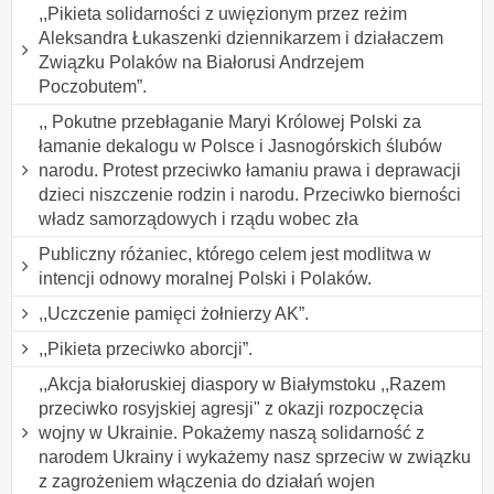
,,Pikieta solidarności z uwięzionym przez reżim
Aleksandra Łukaszenki dziennikarzem i działaczem
Związku Polaków na Białorusi Andrzejem
Poczobutem”.
,, Pokutne przebłaganie Maryi Królowej Polski za
łamanie dekalogu w Polsce i Jasnogórskich ślubów
narodu. Protest przeciwko łamaniu prawa i deprawacji
dzieci niszczenie rodzin i narodu. Przeciwko bierności
władz samorządowych i rządu wobec zła
Publiczny różaniec, którego celem jest modlitwa w
intencji odnowy moralnej Polski i Polaków.
,,Uczczenie pamięci żołnierzy AK”.
,,Pikieta przeciwko aborcji”.
,,Akcja białoruskiej diaspory w Białymstoku ,,Razem
przeciwko rosyjskiej agresji" z okazji rozpoczęcia
wojny w Ukrainie. Pokażemy naszą solidarność z
narodem Ukrainy i wykażemy nasz sprzeciw w związku
z zagrożeniem włączenia do działań wojen