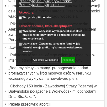
łamanie dekalogu w Polsce i Jasnogórskich ślubów
Przeczytaj politykę prywatności
Przeczytaj politykę cookies
narodu. Protest przeciwko łamaniu prawa i deprawacji
dzieci niszczenie rodzin i narodu. Przeciwko bierności
Akceptuję:
władz samorządowych i rządu wobec zła
Wszystkie pliki cookies.
,,Pikieta solidarności z uwięzionym przez reżim
Zaznacz cookies, które akceptujesz:
Aleksandra Łukaszenki dziennikarzem i działaczem
Wymagane - Wszystkie wymagane pliki cookies
Związku Polaków na Białorusi Andrzejem
niezbędne do prawidłowego działania serwisu, np.
utrzymanie sesji.
Poczobutem”.
Ułatwiające - Zapamiętują rozmiar fontów, jak
,,Ewangelizacja na placach”.
również wersję graficzną/kontrastową/tekstową
serwisu.
,,Publiczny różaniec, którego celem jest modlitwa w
intencji odnowy moralnej Polski i Polaków”.
Akceptuję wymagane
Akceptuję
„Badamy nie tylko mamy” propagowanie badań
profilaktycznych wśród młodych osób w kierunku
wczesnego wykrywania nowotworu piersi.
,,Obchody 150 lecia - Zawodowej Straży Pożarnej w
Białymstoku połączone z Wojewódzkimi obchodami
Dnia Strażaka ".
Pikieta przeciwko aborcji