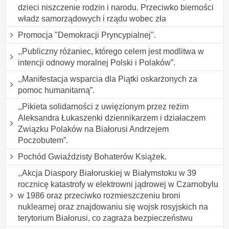
dzieci niszczenie rodzin i narodu. Przeciwko bierności
władz samorządowych i rządu wobec zła
Promocja "Demokracji Pryncypialnej".
,,Publiczny różaniec, którego celem jest modlitwa w
intencji odnowy moralnej Polski i Polaków”.
,,Manifestacja wsparcia dla Piątki oskarżonych za
pomoc humanitarną”.
,,Pikieta solidarności z uwięzionym przez reżim
Aleksandra Łukaszenki dziennikarzem i działaczem
Związku Polaków na Białorusi Andrzejem
Poczobutem”.
Pochód Gwiaździsty Bohaterów Książek.
,,Akcja Diaspory Białoruskiej w Białymstoku w 39
rocznicę katastrofy w elektrowni jądrowej w Czarnobylu
w 1986 oraz przeciwko rozmieszczeniu broni
nuklearnej oraz znajdowaniu się wojsk rosyjskich na
terytorium Białorusi, co zagraża bezpieczeństwu