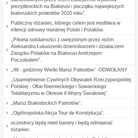
prezydenckich na Białorusi i początku największych
białoruskich protestów 2020 roku”.
Publiczny różaniec, którego celem jest modlitwa w
intencji odnowy moralnej Polski i Polaków.
,,Pikieta solidarności z uwięzionym przez reżim
Aleksandra Łukaszenki dziennikarzem i działaczem
Związku Polaków na Białorusi Andrzejem
Poczobutem”.
,,48 - godzinny Wielki Marsz Patriotów" -ODWOŁANY
,,Upamiętnienie Cywilnych Obywateli Rzeczypospolitej
Polskiej - Ofiar Niemieckiego i Sowieckiego
Totalitaryzmu w Okresie II Wojny Światowej".
,,Marsz Białostockich Patriotów".
,,Ogólnopolska Akcja Tour de Konstytucja".
uczestnicy będą mieli banery i będą odmawiać
różaniec