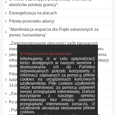
obrońców polskiej granicy”.
Ewangelizacja na placach
Pikieta przeciwko aborcji
"Manifestacja wsparcia dla Piątki oskarżonych za
pomoc humanitarną"
,,Zademonstrowanie obecności osób kierujących
rowerami w przestrzeni publicznej, promocja roweru
🍪 Polityka cookies & prywatności
jako środka transportu, wyrażenie postulatu tworzenia
Informujemy, iż w celu optymalizacji
infrastruktury rowerowej jako spójnej, sieci komunikacji
treści dostępnych w naszym serwisie i
dostosowanej do potrzeb ruchu rowerowego
dostosowania ich do Państwa
indywidualnych potrzeb korzystamy z
Pikieta informacyjna w obronie poczętego życia
informacji zapisanych za pomocą plików
cookies na urządzeniach końcowych
ludzkiego połączona z Różańcem św. około godz.
użytkowników. Pliki cookies użytkownik
14.00.
może kontrolować za pomocą ustawień
swojej przeglądarki internetowej. Dalsze
,,Ewangelizacja na placach”.
korzystanie z naszego serwisu
internetowego bez zmiany ustawień
Ku pamięci Witolda Pileckiego.
przeglądarki internetowej oznacza, iż
użytkownik akceptuje stosowanie plików
, Pokutne przebłaganie Maryi Królowej Polski za
cookies.