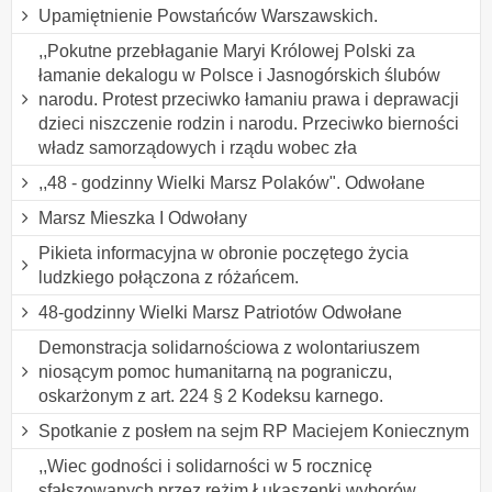
Upamiętnienie Powstańców Warszawskich.
,,Pokutne przebłaganie Maryi Królowej Polski za
łamanie dekalogu w Polsce i Jasnogórskich ślubów
narodu. Protest przeciwko łamaniu prawa i deprawacji
dzieci niszczenie rodzin i narodu. Przeciwko bierności
władz samorządowych i rządu wobec zła
,,48 - godzinny Wielki Marsz Polaków". Odwołane
Marsz Mieszka I Odwołany
Pikieta informacyjna w obronie poczętego życia
ludzkiego połączona z różańcem.
48-godzinny Wielki Marsz Patriotów Odwołane
Demonstracja solidarnościowa z wolontariuszem
niosącym pomoc humanitarną na pograniczu,
oskarżonym z art. 224 § 2 Kodeksu karnego.
Spotkanie z posłem na sejm RP Maciejem Koniecznym
,,Wiec godności i solidarności w 5 rocznicę
sfałszowanych przez reżim Łukaszenki wyborów