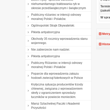
niehumanitarnego traktowania ryb w
Termin
okresie przedświątecznym i świątecznym
(zakoń
Publiczny różaniec w intencji odnowy
W spr
moralnej Polski i Polaków.
Ogólnopolski Strajk Obywatelski.
Pikieta antyaborcyjna
Metry
Obchody 35 rocznicy wprowadzenia stanu
wojennego.
Histo
Nie zabierzecie nam nadziei.
Pikieta antyaborcyjna
Publiczny Różaniec w intencji odnowy
moralnej Polski i Polaków
Poparcie dla wprowadzenia zakazu
hodowli zwierząt futerkowych w Polsce
Krytyczna sytuacja producentów trzody
chlewnej, związana z wprowadzeniem
strefy z ograniczeniem sprzedaży
tuczników w powiecie monieckim.
Marsz Szlachetnej Paczki i Akademii
Przyszłości