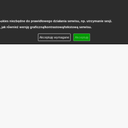
kies niezbędne do prawidłowego działania serwisu, np. utrzymanie sesji.
, jak również wersję graficzną/kontrastową/tekstową serwisu.
Akceptuję wymagane
Akceptuję