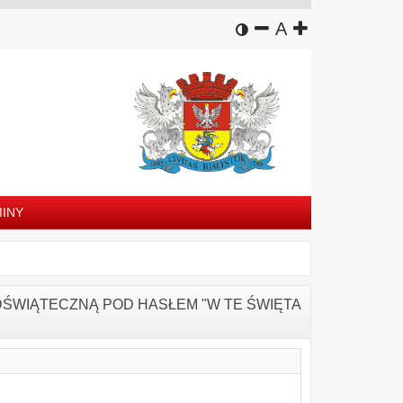
wersja kontrastowa
zmniejsz czcion
domyślny rozm
zwiększ czc
A
INY
ŚWIĄTECZNĄ POD HASŁEM "W TE ŚWIĘTA