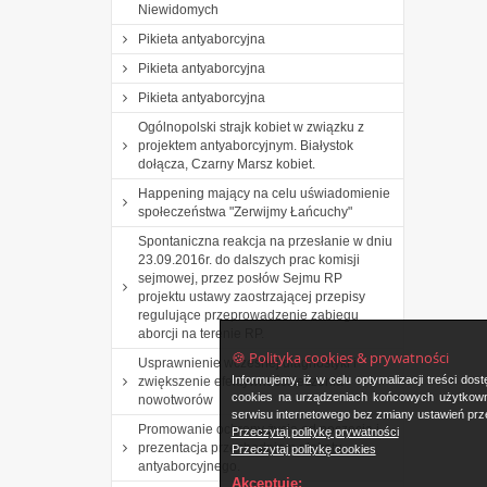
Niewidomych
Pikieta antyaborcyjna
Pikieta antyaborcyjna
Pikieta antyaborcyjna
Ogólnopolski strajk kobiet w związku z
projektem antyaborcyjnym. Białystok
dołącza, Czarny Marsz kobiet.
Happening mający na celu uświadomienie
społeczeństwa "Zerwijmy Łańcuchy"
Spontaniczna reakcja na przesłanie w dniu
23.09.2016r. do dalszych prac komisji
sejmowej, przez posłów Sejmu RP
projektu ustawy zaostrzającej przepisy
regulujące przeprowadzenie zabiegu
aborcji na terenie RP.
🍪 Polityka cookies & prywatności
Usprawnienie wczesnej diagnostyki i
Informujemy, iż w celu optymalizacji treści d
zwiększenie efektywności leczenia
cookies na urządzeniach końcowych użytkowni
nowotworów
serwisu internetowego bez zmiany ustawień prze
Promowanie ochrony życia od poczęcia i
Przeczytaj politykę prywatności
prezentacja przechodniom plakatu
Przeczytaj politykę cookies
antyaborcyjnego.
Akceptuję: