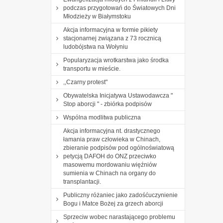
podczas przygotowań do Światowych Dni
Młodzieży w Białymstoku
Akcja informacyjna w formie pikiety
stacjonarnej związana z 73 rocznicą
ludobójstwa na Wołyniu
Popularyzacja wrotkarstwa jako środka
transportu w mieście.
,,Czarny protest"
Obywatelska Inicjatywa Ustawodawcza "
Stop aborcji " - zbiórka podpisów
Wspólna modlitwa publiczna
Akcja informacyjna nt. drastycznego
łamania praw człowieka w Chinach,
zbieranie podpisów pod ogólnoświatową
petycją DAFOH do ONZ przeciwko
masowemu mordowaniu więźniów
sumienia w Chinach na organy do
transplantacji.
Publiczny różaniec jako zadośćuczynienie
Bogu i Matce Bożej za grzech aborcji
Sprzeciw wobec narastającego problemu