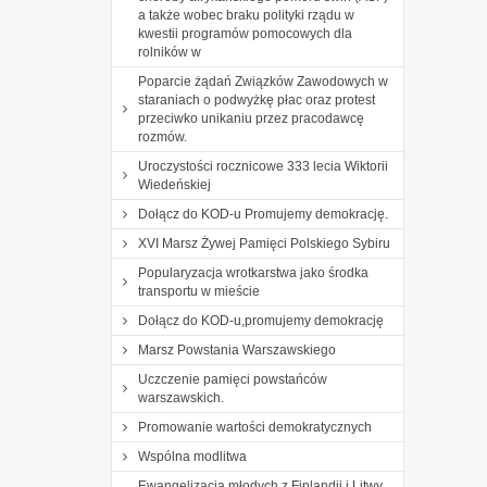
a także wobec braku polityki rządu w
kwestii programów pomocowych dla
rolników w
Poparcie żądań Związków Zawodowych w
staraniach o podwyżkę płac oraz protest
przeciwko unikaniu przez pracodawcę
rozmów.
Uroczystości rocznicowe 333 lecia Wiktorii
Wiedeńskiej
Dołącz do KOD-u Promujemy demokrację.
XVI Marsz Żywej Pamięci Polskiego Sybiru
Popularyzacja wrotkarstwa jako środka
transportu w mieście
Dołącz do KOD-u,promujemy demokrację
Marsz Powstania Warszawskiego
Uczczenie pamięci powstańców
warszawskich.
Promowanie wartości demokratycznych
Wspólna modlitwa
Ewangelizacja młodych z Finlandii i Litwy