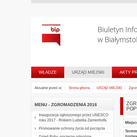
Biuletyn Inf
w Białymsto
WŁADZE
URZĄD MIEJSKI
AKTY P
Aktualnie jesteś w:
Strona główna
URZĄD MIEJSKI
Zgro
ZGR
MENU - ZGROMADZENIA 2016
POP
Inauguracja ogłoszonego przez UNESCO
roku 2017 - Rokiem Ludwika Zamenhofa
Miejsc
Promowanie ochrony życia od poczęcia
Termin
(rozpo
Dzień Ryby -sprzeciw odnośnie