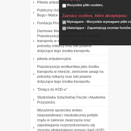
Pikieta antyaborcyjna.
Wszystkie pliki cookies.
Publiczny różaniec jako zadośćuczynienie
Bogu i Matce Bożej za grzech aborcji.
Zaznacz cookies, które akceptujesz:
Wymagane - Wszystkie wymagane pliki coo
Fundacja Pro- prawo do życia
Ułatwiające - Zapamiętują rozmiar fontów
Darmowe Warsztaty Rolkowe.
Popularyzacja wrotkarstwa jako środka
transportu w mieście, zwrócenie uwagi na
potrzeby rolkarzy oraz luki prawne
dotyczące tego środka transportu
pikieta antyaborcyjna
Popularyzacja wrotkarstwa jako środku
transportu w mieście, zwrócenie uwagi na
potrzeby rolkarzy oraz luki prawne
dotyczące tego środka transportu.
"Dołącz do KOD-u"
Studniówka Szlachetnej Paczki i Akademia
Przyszłości.
Wyrażenie sprzeciwu wobec
nieprawidłowej i nieskutecznej polityki
rządu w zakresie zwalczania oraz
zapobiegania rozprzestrzenianiu się
choroby afrykańskiego pomoru świń (ASF)