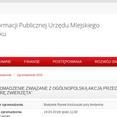
ormacji Publicznej Urzędu Miejskiego
ku
RAWNE
FINANSE
POSTĘPOWANIA
ROZWÓJ GM
madzenia
Zgromadzenia 2016
OMADZENIE ZWIĄZANE Z OGÓLNOPOLSKĄ AKCJĄ PRZED
RĘ ZWIERZĘTA"
e zgromadzenia
Białystok Rynek Kościuszki przy fontannie
 zgromadzenia
19.03.2016r godz.11.00
częcie)