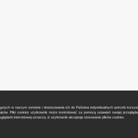
ostępnych w naszym serwisie i dostosowania ich do Państwa indywidualnych potrzeb korzy
ków. Pliki cookies użytkownik może kontrolować za pomocą ustawień swojej przeglądark
glądarki internetowej oznacza, iż użytkownik akceptuje stosowanie plików cookies.