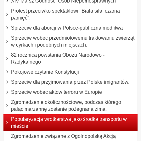
XIV Marsz Godności Osób Niepełnosprawnych
Protest przeciwko spektaklowi "Biała siła, czarna
pamięć".
Sprzeciw dla aborcji w Polsce-publiczna modlitwa
Sprzeciw wobec przedmiotowemu traktowaniu zwierząt
w cyrkach i podobnych miejscach.
82 rocznica powstania Obozu Narodowo -
Radykalnego
Pokojowe czytanie Konstytucji
Sprzeciw dla przyjmowania przez Polskę imigrantów.
Sprzeciw wobec aktów terroru w Europie
Zgromadzenie okolicznościowe, podczas którego
paląc marzannę zostanie pożegnana zima.
Popularyzacja wrotkarstwa jako środka transportu w
mieście
Zgromadzenie związane z Ogólnopolską Akcją