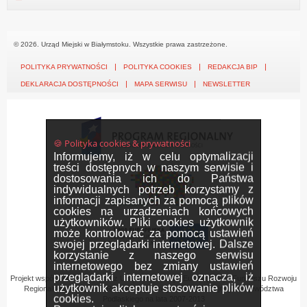
© 2026. Urząd Miejski w Białymstoku. Wszystkie prawa zastrzeżone.
POLITYKA PRYWATNOŚCI
POLITYKA COOKIES
REDAKCJA BIP
DEKLARACJA DOSTĘPNOŚCI
MAPA SERWISU
NEWSLETTER
🍪 Polityka cookies & prywatności
Informujemy, iż w celu optymalizacji
treści dostępnych w naszym serwisie i
dostosowania ich do Państwa
indywidualnych potrzeb korzystamy z
informacji zapisanych za pomocą plików
cookies na urządzeniach końcowych
użytkowników. Pliki cookies użytkownik
może kontrolować za pomocą ustawień
swojej przeglądarki internetowej. Dalsze
korzystanie z naszego serwisu
internetowego bez zmiany ustawień
przeglądarki internetowej oznacza, iż
Projekt współfinansowany przez Unię Europejską z Europejskiego Funduszu Rozwoju
użytkownik akceptuje stosowanie plików
Regionalnego w ramach Regionalnego Programu Operacyjnego Województwa
cookies.
Podlaskiego na lata 2007-2013