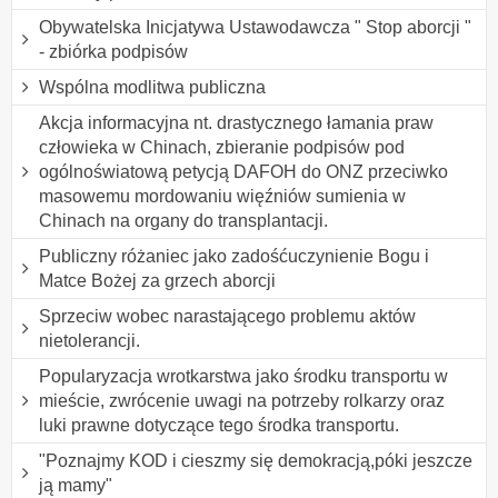
Obywatelska Inicjatywa Ustawodawcza " Stop aborcji "
- zbiórka podpisów
Wspólna modlitwa publiczna
Akcja informacyjna nt. drastycznego łamania praw
człowieka w Chinach, zbieranie podpisów pod
ogólnoświatową petycją DAFOH do ONZ przeciwko
masowemu mordowaniu więźniów sumienia w
Chinach na organy do transplantacji.
Publiczny różaniec jako zadośćuczynienie Bogu i
Matce Bożej za grzech aborcji
Sprzeciw wobec narastającego problemu aktów
nietolerancji.
Popularyzacja wrotkarstwa jako środku transportu w
mieście, zwrócenie uwagi na potrzeby rolkarzy oraz
luki prawne dotyczące tego środka transportu.
"Poznajmy KOD i cieszmy się demokracją,póki jeszcze
ją mamy"