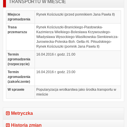
TRANSPORTU W MIEŚCIE
Miejsce
Rynek Kościuszki (przed pomnikiem Jana Pawła II)
zgromadzenia
Trasa
Rynek Kościuszki-Branickiego-Piastowska-
przemarszu
Kazimierza Wielkiego-Bolesława Krzywoustego-
Władysława Wysockiego-Wasilkowska-Sienkiewicza-
Jurowiecka-Poleska-Boh. Getta-Al. Piłsudskiego-
Rynek Kościuszki (pomnik Jana Pawła II)
Termin
16.04.2016 r. godz. 21.00
zgromadzenia
(rozpoczęcie)
Termin
16.04.2016 r. godz. 23.00
zgromadzenia
(zakończenie)
W sprawie
Popularyzacja wrotkarstwa jako środka transportu w
mieście
Metryczka
Historia zmian