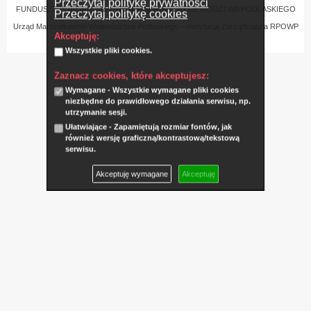
Przeczytaj politykę prywatności
FUNDUSZE EUROPEJSKIE - DLA ROZWOJU WOJEWÓDZTWA PODLASKIEGO
Przeczytaj politykę cookies
Urząd Marszałkowski Województwa Podlaskiego – Instytucja Zarządzająca RPOWP
Akceptuję:
Wszystkie pliki cookies.
Zaznacz cookies, które akceptujesz:
Wymagane - Wszystkie wymagane pliki cookies
niezbędne do prawidłowego działania serwisu, np.
utrzymanie sesji.
Ułatwiające - Zapamiętują rozmiar fontów, jak
również wersję graficzną/kontrastową/tekstową
serwisu.
Akceptuję wymagane
Akceptuję