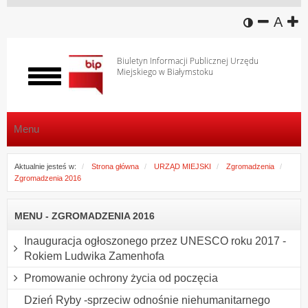
wersja k
zmniej
domy
z
A
Biuletyn Informacji Publicznej Urzędu
Miejskiego w Białymstoku
Włącz
menu
Menu
Aktualnie jesteś w:
Strona główna
URZĄD MIEJSKI
Zgromadzenia
Zgromadzenia 2016
MENU - ZGROMADZENIA 2016
Inauguracja ogłoszonego przez UNESCO roku 2017 -
Rokiem Ludwika Zamenhofa
Promowanie ochrony życia od poczęcia
Dzień Ryby -sprzeciw odnośnie niehumanitarnego