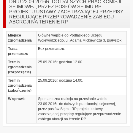
DNIU 23.09.2016R. DO DALSZYCH PRAC KOMISJI
SEJMOWEJ, PRZEZ POSŁÓW SEJMU RP
PROJEKTU USTAWY ZAOSTRZAJĄCEJ PRZEPISY
REGULUJĄCE PRZEPROWADZENIE ZABIEGU
ABORCJI NA TERENIE RP.
Miejsce
Główne wejście do Podlaskiego Urzędu
zgromadzenia
Wojewódzkiego, ul. Adama Mickiewicza 3, Białystok.
Trasa
Bez przemarszu.
przemarszu
Termin
25.09.2016r. godzina 12.00.
zgromadzenia
(rozpoczęcie)
Termin
25.09.2016r. godzina 14.00.
zgromadzenia
(zakończenie)
W sprawie
Spontaniczna reakcja na przesłanie w dniu
23.09.2016r. do dalszych prac komisji sejmowej,
przez posłów Sejmu RP projektu ustawy
zaostrzającej przepisy regulujące przeprowadzenie
zabiegu aborcji na terenie RP.