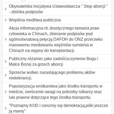
Obywatelska Inicjatywa Ustawodawcza " Stop aborcji "
- zbiórka podpisów
Wspólna modlitwa publiczna
Akcja informacyjna nt. drastycznego łamania praw
człowieka w Chinach, zbieranie podpisów pod
ogólnoświatową petycją DAFOH do ONZ przeciwko
masowemu mordowaniu więźniów sumienia w
Chinach na organy do transplantacji.
Publiczny różaniec jako zadośćuczynienie Bogu i
Matce Bożej za grzech aborcji
Sprzeciw wobec narastającego problemu aktów
nietolerancji.
Popularyzacja wrotkarstwa jako środku transportu w
mieście, zwrócenie uwagi na potrzeby rolkarzy oraz
luki prawne dotyczące tego środka transportu.
"Poznajmy KOD i cieszmy się demokracją,póki jeszcze
ją mamy"