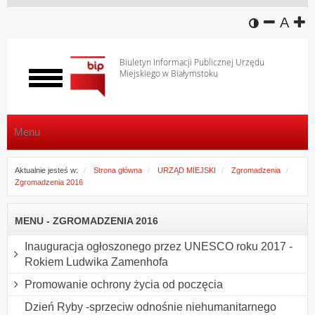
wersja k
zmniej
domy
z
A
Biuletyn Informacji Publicznej Urzędu
Miejskiego w Białymstoku
Włącz
menu
Menu
Aktualnie jesteś w:
Strona główna
URZĄD MIEJSKI
Zgromadzenia
Zgromadzenia 2016
MENU - ZGROMADZENIA 2016
Inauguracja ogłoszonego przez UNESCO roku 2017 -
Rokiem Ludwika Zamenhofa
Promowanie ochrony życia od poczęcia
Dzień Ryby -sprzeciw odnośnie niehumanitarnego