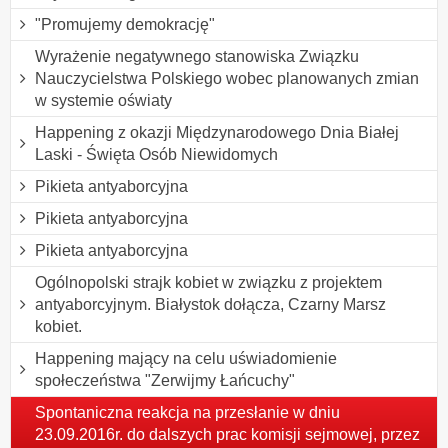
"Promujemy demokrację"
Wyrażenie negatywnego stanowiska Związku
Nauczycielstwa Polskiego wobec planowanych zmian
w systemie oświaty
Happening z okazji Międzynarodowego Dnia Białej
Laski - Święta Osób Niewidomych
Pikieta antyaborcyjna
Pikieta antyaborcyjna
Pikieta antyaborcyjna
Ogólnopolski strajk kobiet w związku z projektem
antyaborcyjnym. Białystok dołącza, Czarny Marsz
kobiet.
Happening mający na celu uświadomienie
społeczeństwa "Zerwijmy Łańcuchy"
Spontaniczna reakcja na przesłanie w dniu
23.09.2016r. do dalszych prac komisji sejmowej, przez