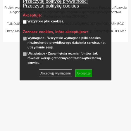
Przeczytaj politykę prywatności
Przeczytaj politykę cookies
Projekt współfinansowany przez Unię Europejską z Europejskiego Funduszu Rozwoju
Regionalnego w ramach Regionalnego Programu Operacyjnego Województwa
Akceptuję:
Podlaskiego na lata 2007-2013
Wszystkie pliki cookies.
FUNDUSZE EUROPEJSKIE - DLA ROZWOJU WOJEWÓDZTWA PODLASKIEGO
Urząd Marszałkowski Województwa Podlaskiego – Instytucja Zarządzająca RPOWP
Zaznacz cookies, które akceptujesz:
Wymagane - Wszystkie wymagane pliki cookies
niezbędne do prawidłowego działania serwisu, np.
utrzymanie sesji.
Ułatwiające - Zapamiętują rozmiar fontów, jak
również wersję graficzną/kontrastową/tekstową
serwisu.
Akceptuję wymagane
Akceptuję