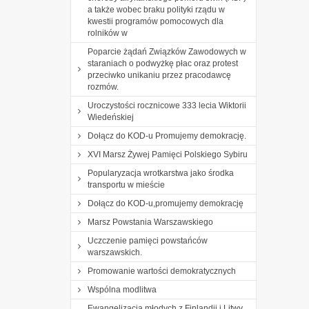
a także wobec braku polityki rządu w
kwestii programów pomocowych dla
rolników w
Poparcie żądań Związków Zawodowych w
staraniach o podwyżkę płac oraz protest
przeciwko unikaniu przez pracodawcę
rozmów.
Uroczystości rocznicowe 333 lecia Wiktorii
Wiedeńskiej
Dołącz do KOD-u Promujemy demokrację.
XVI Marsz Żywej Pamięci Polskiego Sybiru
Popularyzacja wrotkarstwa jako środka
transportu w mieście
Dołącz do KOD-u,promujemy demokrację
Marsz Powstania Warszawskiego
Uczczenie pamięci powstańców
warszawskich.
Promowanie wartości demokratycznych
Wspólna modlitwa
Ewangelizacja młodych z Finlandii i Litwy