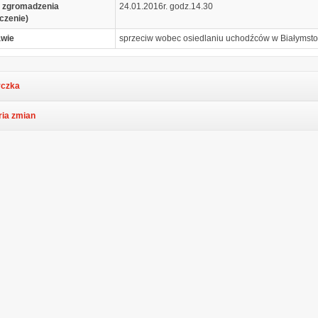
 zgromadzenia
24.01.2016r. godz.14.30
czenie)
awie
sprzeciw wobec osiedlaniu uchodźców w Białymst
czka
ria zmian