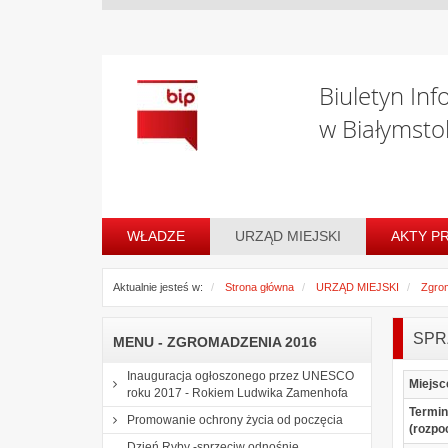
Biuletyn Inf
w Białymsto
WŁADZE
URZĄD MIEJSKI
AKTY P
Aktualnie jesteś w:
Strona główna
URZĄD MIEJSKI
Zgro
SPR
MENU - ZGROMADZENIA 2016
Inauguracja ogłoszonego przez UNESCO
Miejsc
roku 2017 - Rokiem Ludwika Zamenhofa
Termin
Promowanie ochrony życia od poczęcia
(rozpo
Dzień Ryby -sprzeciw odnośnie