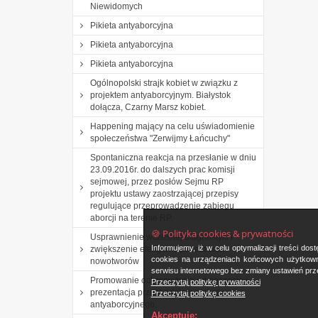
Niewidomych
Pikieta antyaborcyjna
Pikieta antyaborcyjna
Pikieta antyaborcyjna
Ogólnopolski strajk kobiet w związku z
projektem antyaborcyjnym. Białystok
dołącza, Czarny Marsz kobiet.
Happening mający na celu uświadomienie
społeczeństwa "Zerwijmy Łańcuchy"
Spontaniczna reakcja na przesłanie w dniu
23.09.2016r. do dalszych prac komisji
sejmowej, przez posłów Sejmu RP
projektu ustawy zaostrzającej przepisy
regulujące przeprowadzenie zabiegu
aborcji na terenie RP.
🍪 Polityka cookies & prywatności
Usprawnienie wczesnej diagnostyki i
Informujemy, iż w celu optymalizacji treści d
zwiększenie efektywności leczenia
cookies na urządzeniach końcowych użytkowni
nowotworów
serwisu internetowego bez zmiany ustawień prze
Promowanie ochrony życia od poczęcia i
Przeczytaj politykę prywatności
prezentacja przechodniom plakatu
Przeczytaj politykę cookies
antyaborcyjnego.
Akceptuję: