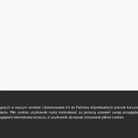
ostępnych w naszym serwisie i dostosowania ich do Państwa indywidualnych potrzeb korzy
ków. Pliki cookies użytkownik może kontrolować za pomocą ustawień swojej przeglądark
glądarki internetowej oznacza, iż użytkownik akceptuje stosowanie plików cookies.