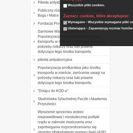
Pikieta antyaborcyjna.
Wszystkie pliki cookies.
Publiczny różaniec jako zadośćuczynienie
Bogu i Matce Bożej za grzech aborcji.
Zaznacz cookies, które akceptujesz:
Wymagane - Wszystkie wymagane pliki coo
Fundacja Pro- prawo do życia
Ułatwiające - Zapamiętują rozmiar fontów
Darmowe Warsztaty Rolkowe.
Popularyzacja wrotkarstwa jako środka
transportu w mieście, zwrócenie uwagi na
potrzeby rolkarzy oraz luki prawne
dotyczące tego środka transportu
pikieta antyaborcyjna
Popularyzacja wrotkarstwa jako środku
transportu w mieście, zwrócenie uwagi na
potrzeby rolkarzy oraz luki prawne
dotyczące tego środka transportu.
"Dołącz do KOD-u"
Studniówka Szlachetnej Paczki i Akademia
Przyszłości.
Wyrażenie sprzeciwu wobec
nieprawidłowej i nieskutecznej polityki
rządu w zakresie zwalczania oraz
zapobiegania rozprzestrzenianiu się
choroby afrykańskiego pomoru świń (ASF)