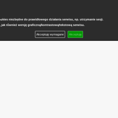
kies niezbędne do prawidłowego działania serwisu, np. utrzymanie sesji.
, jak również wersję graficzną/kontrastową/tekstową serwisu.
Akceptuję wymagane
Akceptuję