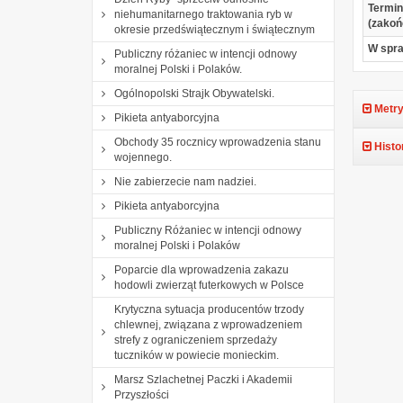
Termin
niehumanitarnego traktowania ryb w
(zakoń
okresie przedświątecznym i świątecznym
W spr
Publiczny różaniec w intencji odnowy
moralnej Polski i Polaków.
Ogólnopolski Strajk Obywatelski.
Metry
Pikieta antyaborcyjna
Obchody 35 rocznicy wprowadzenia stanu
Histo
wojennego.
Nie zabierzecie nam nadziei.
Pikieta antyaborcyjna
Publiczny Różaniec w intencji odnowy
moralnej Polski i Polaków
Poparcie dla wprowadzenia zakazu
hodowli zwierząt futerkowych w Polsce
Krytyczna sytuacja producentów trzody
chlewnej, związana z wprowadzeniem
strefy z ograniczeniem sprzedaży
tuczników w powiecie monieckim.
Marsz Szlachetnej Paczki i Akademii
Przyszłości