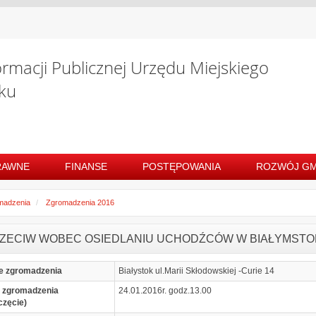
ormacji Publicznej Urzędu Miejskiego
ku
RAWNE
FINANSE
POSTĘPOWANIA
ROZWÓJ GM
madzenia
Zgromadzenia 2016
ZECIW WOBEC OSIEDLANIU UCHODŹCÓW W BIAŁYMST
e zgromadzenia
Białystok ul.Marii Skłodowskiej -Curie 14
 zgromadzenia
24.01.2016r. godz.13.00
częcie)