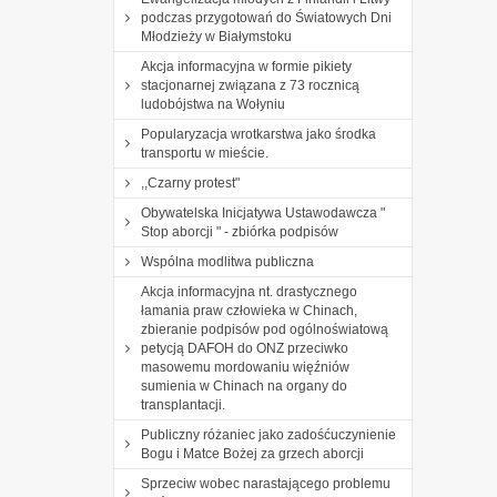
podczas przygotowań do Światowych Dni
Młodzieży w Białymstoku
Akcja informacyjna w formie pikiety
stacjonarnej związana z 73 rocznicą
ludobójstwa na Wołyniu
Popularyzacja wrotkarstwa jako środka
transportu w mieście.
,,Czarny protest"
Obywatelska Inicjatywa Ustawodawcza "
Stop aborcji " - zbiórka podpisów
Wspólna modlitwa publiczna
Akcja informacyjna nt. drastycznego
łamania praw człowieka w Chinach,
zbieranie podpisów pod ogólnoświatową
petycją DAFOH do ONZ przeciwko
masowemu mordowaniu więźniów
sumienia w Chinach na organy do
transplantacji.
Publiczny różaniec jako zadośćuczynienie
Bogu i Matce Bożej za grzech aborcji
Sprzeciw wobec narastającego problemu