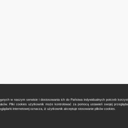
ostępnych w naszym serwisie i dostosowania ich do Państwa indywidualnych potrzeb korzy
ków. Pliki cookies użytkownik może kontrolować za pomocą ustawień swojej przeglądark
glądarki internetowej oznacza, iż użytkownik akceptuje stosowanie plików cookies.