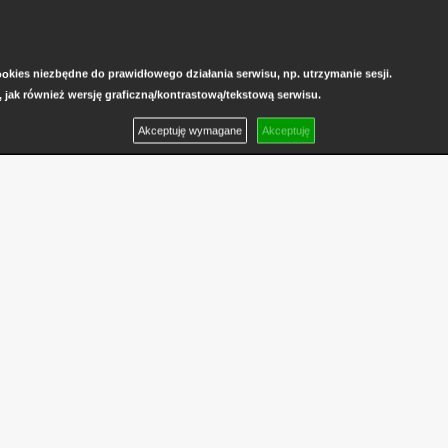
kies niezbędne do prawidłowego działania serwisu, np. utrzymanie sesji.
, jak również wersję graficzną/kontrastową/tekstową serwisu.
Akceptuję wymagane
Akceptuję