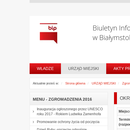
Biuletyn Inf
w Białymsto
WŁADZE
URZĄD MIEJSKI
AKTY P
Aktualnie jesteś w:
Strona główna
URZĄD MIEJSKI
Zgro
OKR
MENU - ZGROMADZENIA 2016
Inauguracja ogłoszonego przez UNESCO
Miejsc
roku 2017 - Rokiem Ludwika Zamenhofa
Termin
Promowanie ochrony życia od poczęcia
(rozpo
Dzień Ryby -sprzeciw odnośnie