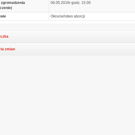
 zgromadzenia
06.05.2016r godz. 15.00
czenie)
awie
Okrucieństwo aborcji
czka
ria zmian