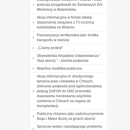
podczas przygotowań do Światowych Dni
Młodzieży w Białymstoku
Akcja informacyjna w formie pikiety
stacjonarnej związana z 73 rocznicą
ludobójstwa na Wołyniu
Popularyzacja wrotkarstwa jako środka
transportu w mieście.
,,Czarny protest"
Obywatelska Inicjatywa Ustawodawcza "
Stop aborcji " - zbiórka podpisów
Wspólna modlitwa publiczna
Akcja informacyjna nt. drastycznego
łamania praw człowieka w Chinach,
zbieranie podpisów pod ogólnoświatową
petycją DAFOH do ONZ przeciwko
masowemu mordowaniu więźniów
sumienia w Chinach na organy do
transplantacji.
Publiczny różaniec jako zadośćuczynienie
Bogu i Matce Bożej za grzech aborcji
Sprzeciw wobec narastającego problemu