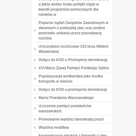
a także wobec braku polityki rządu w
kwestii programów pomocowych dla
rolników w
Poparcie żądań Związków Zawodowych w
staraniach o podwyżkę płac oraz protest
przeciwko unikaniu przez pracodawcę
rozmów.
Uroczystości rocznicowe 333 lecia Wiktorii
Wiedeńskiej
Dołącz do KOD-u Promujemy demokrację.
XVI Marsz Żywej Pamięci Polskiego Sybiru
Popularyzacja wrotkarstwa jako środka
transportu w mieście
Dołącz do KOD-u,promujemy demokrację
Marsz Powstania Warszawskiego
Uczczenie pamięci powstańców
warszawskich.
Promowanie wartości demokratycznych
Wspólna modlitwa
Ewangelizacja młodych z Finlandii i Litwy