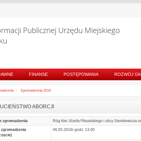
ormacji Publicznej Urzędu Miejskiego
ku
RAWNE
FINANSE
POSTĘPOWANIA
ROZWÓJ GM
madzenia
Zgromadzenia 2016
UCIEŃSTWO ABORCJI
e zgromadzenia
Róg Alei Józefa Piłsudskiego i ulicy Sienkiewicza od
 zgromadzenia
06.05.2016r godz. 13.00
częcie)