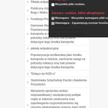
Pikieta antyaborcyjna.
Wszystkie pliki cookies.
Publiczny różaniec jako zadośćuczynienie
Bogu i Matce Bożej za grzech aborcji.
Zaznacz cookies, które akceptujesz:
Wymagane - Wszystkie wymagane pliki coo
Fundacja Pro- prawo do życia
Ułatwiające - Zapamiętują rozmiar fontów
Darmowe Warsztaty Rolkowe.
Popularyzacja wrotkarstwa jako środka
transportu w mieście, zwrócenie uwagi na
potrzeby rolkarzy oraz luki prawne
dotyczące tego środka transportu
pikieta antyaborcyjna
Popularyzacja wrotkarstwa jako środku
transportu w mieście, zwrócenie uwagi na
potrzeby rolkarzy oraz luki prawne
dotyczące tego środka transportu.
"Dołącz do KOD-u"
Studniówka Szlachetnej Paczki i Akademia
Przyszłości.
Wyrażenie sprzeciwu wobec
nieprawidłowej i nieskutecznej polityki
rządu w zakresie zwalczania oraz
zapobiegania rozprzestrzenianiu się
choroby afrykańskiego pomoru świń (ASF)