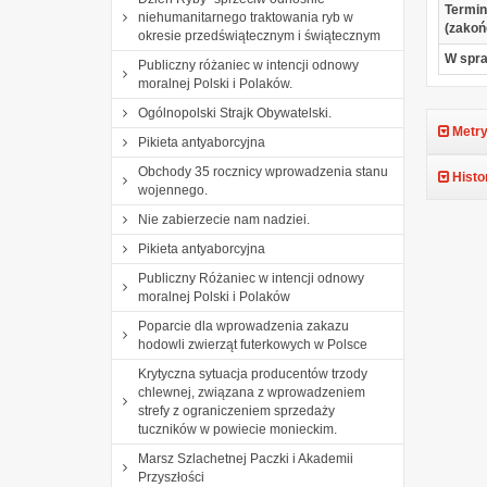
Termin
niehumanitarnego traktowania ryb w
(zakoń
okresie przedświątecznym i świątecznym
W spr
Publiczny różaniec w intencji odnowy
moralnej Polski i Polaków.
Ogólnopolski Strajk Obywatelski.
Metry
Pikieta antyaborcyjna
Obchody 35 rocznicy wprowadzenia stanu
Histo
wojennego.
Nie zabierzecie nam nadziei.
Pikieta antyaborcyjna
Publiczny Różaniec w intencji odnowy
moralnej Polski i Polaków
Poparcie dla wprowadzenia zakazu
hodowli zwierząt futerkowych w Polsce
Krytyczna sytuacja producentów trzody
chlewnej, związana z wprowadzeniem
strefy z ograniczeniem sprzedaży
tuczników w powiecie monieckim.
Marsz Szlachetnej Paczki i Akademii
Przyszłości