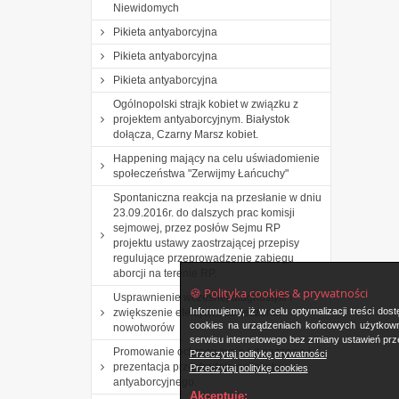
Niewidomych
Pikieta antyaborcyjna
Pikieta antyaborcyjna
Pikieta antyaborcyjna
Ogólnopolski strajk kobiet w związku z
projektem antyaborcyjnym. Białystok
dołącza, Czarny Marsz kobiet.
Happening mający na celu uświadomienie
społeczeństwa "Zerwijmy Łańcuchy"
Spontaniczna reakcja na przesłanie w dniu
23.09.2016r. do dalszych prac komisji
sejmowej, przez posłów Sejmu RP
projektu ustawy zaostrzającej przepisy
regulujące przeprowadzenie zabiegu
aborcji na terenie RP.
🍪 Polityka cookies & prywatności
Usprawnienie wczesnej diagnostyki i
Informujemy, iż w celu optymalizacji treści d
zwiększenie efektywności leczenia
cookies na urządzeniach końcowych użytkowni
nowotworów
serwisu internetowego bez zmiany ustawień prze
Promowanie ochrony życia od poczęcia i
Przeczytaj politykę prywatności
prezentacja przechodniom plakatu
Przeczytaj politykę cookies
antyaborcyjnego.
Akceptuję: