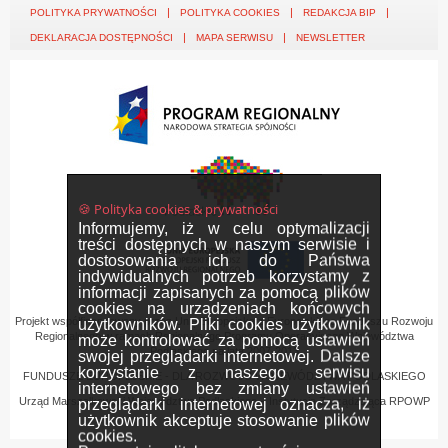
POLITYKA PRYWATNOŚCI
POLITYKA COOKIES
REDAKCJA BIP
DEKLARACJA DOSTĘPNOŚCI
MAPA SERWISU
NEWSLETTER
🍪 Polityka cookies & prywatności
Informujemy, iż w celu optymalizacji
treści dostępnych w naszym serwisie i
dostosowania ich do Państwa
indywidualnych potrzeb korzystamy z
informacji zapisanych za pomocą plików
cookies na urządzeniach końcowych
Projekt współfinansowany przez Unię Europejską z Europejskiego Funduszu Rozwoju
użytkowników. Pliki cookies użytkownik
Regionalnego w ramach Regionalnego Programu Operacyjnego Województwa
może kontrolować za pomocą ustawień
Podlaskiego na lata 2007-2013
swojej przeglądarki internetowej. Dalsze
korzystanie z naszego serwisu
FUNDUSZE EUROPEJSKIE - DLA ROZWOJU WOJEWÓDZTWA PODLASKIEGO
internetowego bez zmiany ustawień
Urząd Marszałkowski Województwa Podlaskiego – Instytucja Zarządzająca RPOWP
przeglądarki internetowej oznacza, iż
użytkownik akceptuje stosowanie plików
cookies.