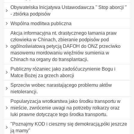
Obywatelska Inicjatywa Ustawodawcza " Stop aborcji "
- zbiórka podpisów
Wspólna modlitwa publiczna
Akcja informacyjna nt. drastycznego łamania praw
człowieka w Chinach, zbieranie podpisów pod
ogólnoświatową petycją DAFOH do ONZ przeciwko
masowemu mordowaniu więźniów sumienia w
Chinach na organy do transplantacji.
Publiczny różaniec jako zadośćuczynienie Bogu i
Matce Bożej za grzech aborcji
Sprzeciw wobec narastającego problemu aktów
nietolerancji.
Popularyzacja wrotkarstwa jako środku transportu w
mieście, zwrócenie uwagi na potrzeby rolkarzy oraz
luki prawne dotyczące tego środka transportu.
"Poznajmy KOD i cieszmy się demokracją,póki jeszcze
ją mamy"