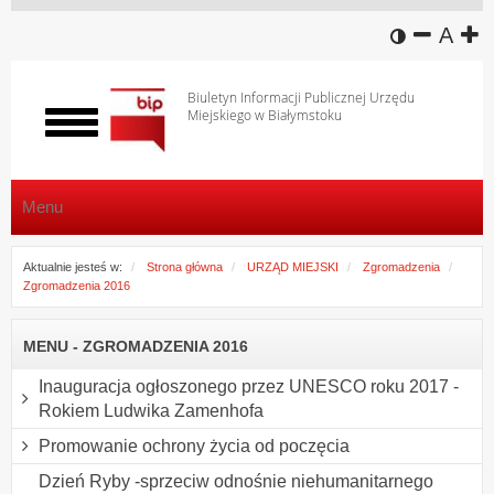
wersja k
zmniej
domy
z
A
Biuletyn Informacji Publicznej Urzędu
Miejskiego w Białymstoku
Włącz
menu
Menu
Aktualnie jesteś w:
Strona główna
URZĄD MIEJSKI
Zgromadzenia
Zgromadzenia 2016
MENU - ZGROMADZENIA 2016
Inauguracja ogłoszonego przez UNESCO roku 2017 -
Rokiem Ludwika Zamenhofa
Promowanie ochrony życia od poczęcia
Dzień Ryby -sprzeciw odnośnie niehumanitarnego