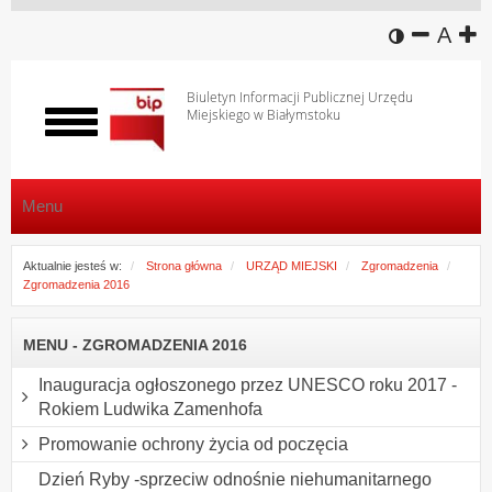
wersja k
zmniej
domy
z
A
Biuletyn Informacji Publicznej Urzędu
Miejskiego w Białymstoku
Włącz
menu
Menu
Aktualnie jesteś w:
Strona główna
URZĄD MIEJSKI
Zgromadzenia
Zgromadzenia 2016
MENU - ZGROMADZENIA 2016
Inauguracja ogłoszonego przez UNESCO roku 2017 -
Rokiem Ludwika Zamenhofa
Promowanie ochrony życia od poczęcia
Dzień Ryby -sprzeciw odnośnie niehumanitarnego