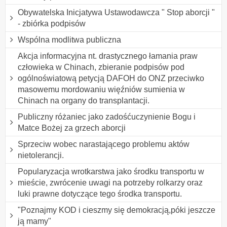
Obywatelska Inicjatywa Ustawodawcza " Stop aborcji "
- zbiórka podpisów
Wspólna modlitwa publiczna
Akcja informacyjna nt. drastycznego łamania praw
człowieka w Chinach, zbieranie podpisów pod
ogólnoświatową petycją DAFOH do ONZ przeciwko
masowemu mordowaniu więźniów sumienia w
Chinach na organy do transplantacji.
Publiczny różaniec jako zadośćuczynienie Bogu i
Matce Bożej za grzech aborcji
Sprzeciw wobec narastającego problemu aktów
nietolerancji.
Popularyzacja wrotkarstwa jako środku transportu w
mieście, zwrócenie uwagi na potrzeby rolkarzy oraz
luki prawne dotyczące tego środka transportu.
"Poznajmy KOD i cieszmy się demokracją,póki jeszcze
ją mamy"