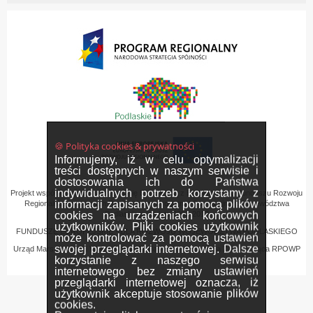
🍪 Polityka cookies & prywatności
Informujemy, iż w celu optymalizacji
treści dostępnych w naszym serwisie i
dostosowania ich do Państwa
indywidualnych potrzeb korzystamy z
Projekt współfinansowany przez Unię Europejską z Europejskiego Funduszu Rozwoju
informacji zapisanych za pomocą plików
Regionalnego w ramach Regionalnego Programu Operacyjnego Województwa
cookies na urządzeniach końcowych
Podlaskiego na lata 2007-2013
użytkowników. Pliki cookies użytkownik
FUNDUSZE EUROPEJSKIE - DLA ROZWOJU WOJEWÓDZTWA PODLASKIEGO
może kontrolować za pomocą ustawień
swojej przeglądarki internetowej. Dalsze
Urząd Marszałkowski Województwa Podlaskiego – Instytucja Zarządzająca RPOWP
korzystanie z naszego serwisu
internetowego bez zmiany ustawień
przeglądarki internetowej oznacza, iż
użytkownik akceptuje stosowanie plików
cookies.