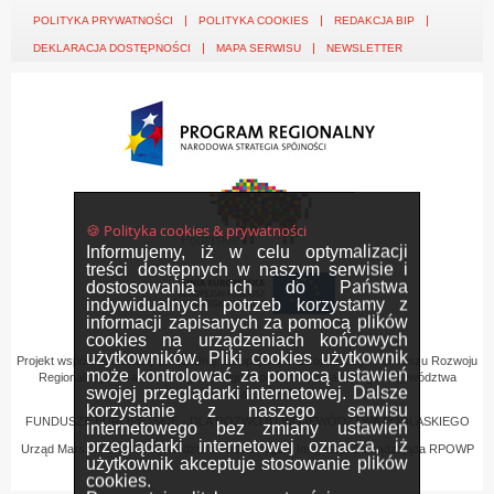
POLITYKA PRYWATNOŚCI
POLITYKA COOKIES
REDAKCJA BIP
DEKLARACJA DOSTĘPNOŚCI
MAPA SERWISU
NEWSLETTER
🍪 Polityka cookies & prywatności
Informujemy, iż w celu optymalizacji
treści dostępnych w naszym serwisie i
dostosowania ich do Państwa
indywidualnych potrzeb korzystamy z
informacji zapisanych za pomocą plików
cookies na urządzeniach końcowych
użytkowników. Pliki cookies użytkownik
Projekt współfinansowany przez Unię Europejską z Europejskiego Funduszu Rozwoju
może kontrolować za pomocą ustawień
Regionalnego w ramach Regionalnego Programu Operacyjnego Województwa
swojej przeglądarki internetowej. Dalsze
Podlaskiego na lata 2007-2013
korzystanie z naszego serwisu
FUNDUSZE EUROPEJSKIE - DLA ROZWOJU WOJEWÓDZTWA PODLASKIEGO
internetowego bez zmiany ustawień
przeglądarki internetowej oznacza, iż
Urząd Marszałkowski Województwa Podlaskiego – Instytucja Zarządzająca RPOWP
użytkownik akceptuje stosowanie plików
cookies.