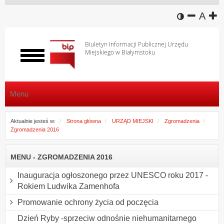
wersja k
zmniej
domy
z
A
Biuletyn Informacji Publicznej Urzędu
Miejskiego w Białymstoku
Włącz
menu
Menu
Aktualnie jesteś w:
Strona główna
URZĄD MIEJSKI
Zgromadzenia
Zgromadzenia 2016
MENU - ZGROMADZENIA 2016
Inauguracja ogłoszonego przez UNESCO roku 2017 -
Rokiem Ludwika Zamenhofa
Promowanie ochrony życia od poczęcia
Dzień Ryby -sprzeciw odnośnie niehumanitarnego