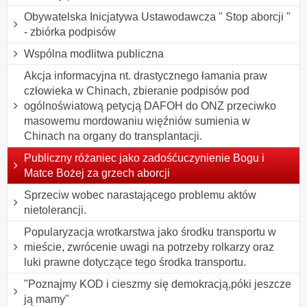
Obywatelska Inicjatywa Ustawodawcza " Stop aborcji "
- zbiórka podpisów
Wspólna modlitwa publiczna
Akcja informacyjna nt. drastycznego łamania praw
człowieka w Chinach, zbieranie podpisów pod
ogólnoświatową petycją DAFOH do ONZ przeciwko
masowemu mordowaniu więźniów sumienia w
Chinach na organy do transplantacji.
Publiczny różaniec jako zadośćuczynienie Bogu i
Matce Bożej za grzech aborcji
Sprzeciw wobec narastającego problemu aktów
nietolerancji.
Popularyzacja wrotkarstwa jako środku transportu w
mieście, zwrócenie uwagi na potrzeby rolkarzy oraz
luki prawne dotyczące tego środka transportu.
"Poznajmy KOD i cieszmy się demokracją,póki jeszcze
ją mamy"