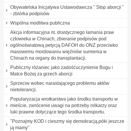
Obywatelska Inicjatywa Ustawodawcza " Stop aborcji "
- zbiórka podpisów
Wspólna modlitwa publiczna
Akcja informacyjna nt. drastycznego łamania praw
człowieka w Chinach, zbieranie podpisów pod
ogólnoświatową petycją DAFOH do ONZ przeciwko
masowemu mordowaniu więźniów sumienia w
Chinach na organy do transplantacji.
Publiczny różaniec jako zadośćuczynienie Bogu i
Matce Bożej za grzech aborcji
Sprzeciw wobec narastającego problemu aktów
nietolerancji.
Popularyzacja wrotkarstwa jako środku transportu w
mieście, zwrócenie uwagi na potrzeby rolkarzy oraz
luki prawne dotyczące tego środka transportu.
"Poznajmy KOD i cieszmy się demokracją,póki jeszcze
ją mamy"