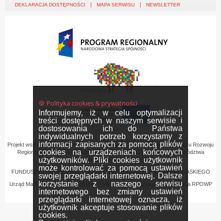
DEKLARACJA DOSTĘPNOŚCI
MAPA SERWISU
NEWSLETTER
🍪 Polityka cookies & prywatności
Informujemy, iż w celu optymalizacji
treści dostępnych w naszym serwisie i
dostosowania ich do Państwa
indywidualnych potrzeb korzystamy z
informacji zapisanych za pomocą plików
Projekt współfinansowany przez Unię Europejską z Europejskiego Funduszu Rozwoju
cookies na urządzeniach końcowych
Regionalnego w ramach Regionalnego Programu Operacyjnego Województwa
użytkowników. Pliki cookies użytkownik
Podlaskiego na lata 2007-2013
może kontrolować za pomocą ustawień
FUNDUSZE EUROPEJSKIE - DLA ROZWOJU WOJEWÓDZTWA PODLASKIEGO
swojej przeglądarki internetowej. Dalsze
korzystanie z naszego serwisu
Urząd Marszałkowski Województwa Podlaskiego – Instytucja Zarządzająca RPOWP
internetowego bez zmiany ustawień
przeglądarki internetowej oznacza, iż
użytkownik akceptuje stosowanie plików
cookies.