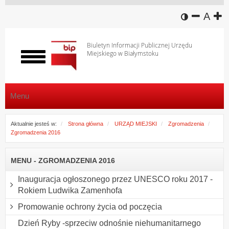
wersja k
zmniej
domy
z
A
Biuletyn Informacji Publicznej Urzędu
Miejskiego w Białymstoku
Włącz
menu
Menu
Aktualnie jesteś w:
Strona główna
URZĄD MIEJSKI
Zgromadzenia
Zgromadzenia 2016
MENU - ZGROMADZENIA 2016
Inauguracja ogłoszonego przez UNESCO roku 2017 -
Rokiem Ludwika Zamenhofa
Promowanie ochrony życia od poczęcia
Dzień Ryby -sprzeciw odnośnie niehumanitarnego