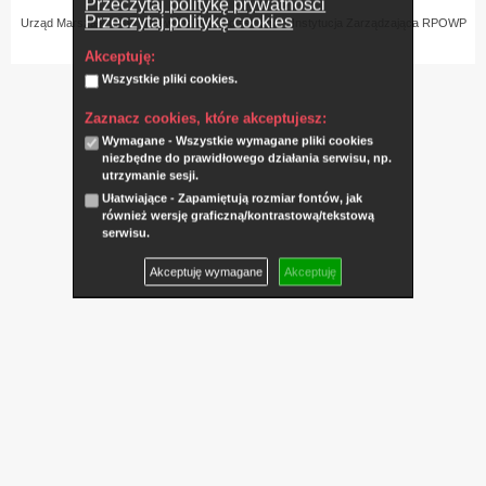
Przeczytaj politykę prywatności
Przeczytaj politykę cookies
Urząd Marszałkowski Województwa Podlaskiego – Instytucja Zarządzająca RPOWP
Akceptuję:
Wszystkie pliki cookies.
Zaznacz cookies, które akceptujesz:
Wymagane - Wszystkie wymagane pliki cookies
niezbędne do prawidłowego działania serwisu, np.
utrzymanie sesji.
Ułatwiające - Zapamiętują rozmiar fontów, jak
również wersję graficzną/kontrastową/tekstową
serwisu.
Akceptuję wymagane
Akceptuję