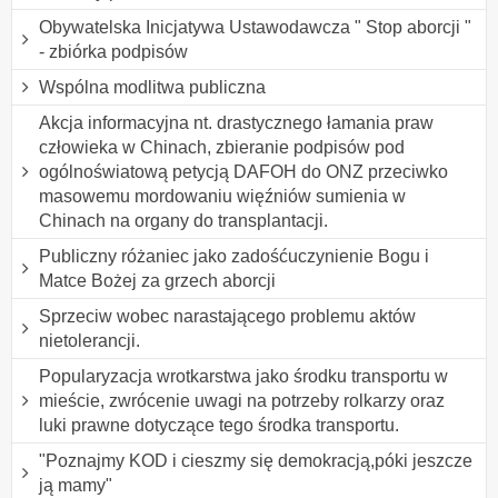
Obywatelska Inicjatywa Ustawodawcza " Stop aborcji "
- zbiórka podpisów
Wspólna modlitwa publiczna
Akcja informacyjna nt. drastycznego łamania praw
człowieka w Chinach, zbieranie podpisów pod
ogólnoświatową petycją DAFOH do ONZ przeciwko
masowemu mordowaniu więźniów sumienia w
Chinach na organy do transplantacji.
Publiczny różaniec jako zadośćuczynienie Bogu i
Matce Bożej za grzech aborcji
Sprzeciw wobec narastającego problemu aktów
nietolerancji.
Popularyzacja wrotkarstwa jako środku transportu w
mieście, zwrócenie uwagi na potrzeby rolkarzy oraz
luki prawne dotyczące tego środka transportu.
"Poznajmy KOD i cieszmy się demokracją,póki jeszcze
ją mamy"