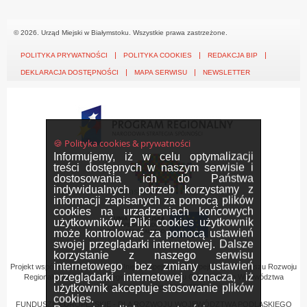
© 2026. Urząd Miejski w Białymstoku. Wszystkie prawa zastrzeżone.
POLITYKA PRYWATNOŚCI
POLITYKA COOKIES
REDAKCJA BIP
DEKLARACJA DOSTĘPNOŚCI
MAPA SERWISU
NEWSLETTER
🍪 Polityka cookies & prywatności
Informujemy, iż w celu optymalizacji
treści dostępnych w naszym serwisie i
dostosowania ich do Państwa
indywidualnych potrzeb korzystamy z
informacji zapisanych za pomocą plików
cookies na urządzeniach końcowych
użytkowników. Pliki cookies użytkownik
może kontrolować za pomocą ustawień
swojej przeglądarki internetowej. Dalsze
korzystanie z naszego serwisu
internetowego bez zmiany ustawień
Projekt współfinansowany przez Unię Europejską z Europejskiego Funduszu Rozwoju
przeglądarki internetowej oznacza, iż
Regionalnego w ramach Regionalnego Programu Operacyjnego Województwa
użytkownik akceptuje stosowanie plików
Podlaskiego na lata 2007-2013
cookies.
FUNDUSZE EUROPEJSKIE - DLA ROZWOJU WOJEWÓDZTWA PODLASKIEGO