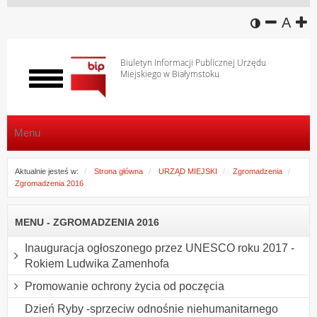
wersja k
zmniej
domy
z
A
Biuletyn Informacji Publicznej Urzędu
Miejskiego w Białymstoku
Włącz
menu
Menu
Aktualnie jesteś w:
Strona główna
URZĄD MIEJSKI
Zgromadzenia
Zgromadzenia 2016
MENU - ZGROMADZENIA 2016
Inauguracja ogłoszonego przez UNESCO roku 2017 -
Rokiem Ludwika Zamenhofa
Promowanie ochrony życia od poczęcia
Dzień Ryby -sprzeciw odnośnie niehumanitarnego