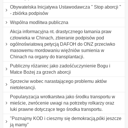
Obywatelska Inicjatywa Ustawodawcza " Stop aborcji "
- zbiórka podpisów
Wspólna modlitwa publiczna
Akcja informacyjna nt. drastycznego łamania praw
człowieka w Chinach, zbieranie podpisów pod
ogólnoświatową petycją DAFOH do ONZ przeciwko
masowemu mordowaniu więźniów sumienia w
Chinach na organy do transplantacji.
Publiczny różaniec jako zadośćuczynienie Bogu i
Matce Bożej za grzech aborcji
Sprzeciw wobec narastającego problemu aktów
nietolerancji.
Popularyzacja wrotkarstwa jako środku transportu w
mieście, zwrócenie uwagi na potrzeby rolkarzy oraz
luki prawne dotyczące tego środka transportu.
"Poznajmy KOD i cieszmy się demokracją,póki jeszcze
ją mamy"