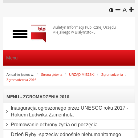
wersja k
zmniej
domy
z
A
Biuletyn Informacji Publicznej Urzędu
Miejskiego w Białymstoku
Włącz
menu
Menu
Aktualnie jesteś w:
Strona główna
URZĄD MIEJSKI
Zgromadzenia
Zgromadzenia 2016
MENU - ZGROMADZENIA 2016
Inauguracja ogłoszonego przez UNESCO roku 2017 -
Rokiem Ludwika Zamenhofa
Promowanie ochrony życia od poczęcia
Dzień Ryby -sprzeciw odnośnie niehumanitarnego