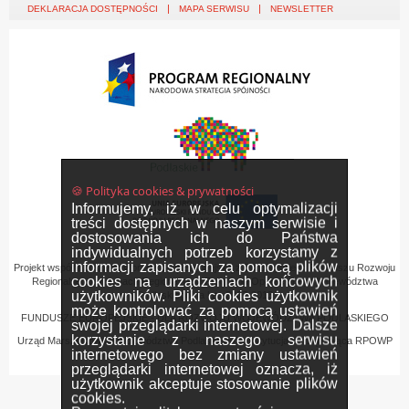
DEKLARACJA DOSTĘPNOŚCI
MAPA SERWISU
NEWSLETTER
🍪 Polityka cookies & prywatności
Informujemy, iż w celu optymalizacji
treści dostępnych w naszym serwisie i
dostosowania ich do Państwa
indywidualnych potrzeb korzystamy z
informacji zapisanych za pomocą plików
Projekt współfinansowany przez Unię Europejską z Europejskiego Funduszu Rozwoju
cookies na urządzeniach końcowych
Regionalnego w ramach Regionalnego Programu Operacyjnego Województwa
użytkowników. Pliki cookies użytkownik
Podlaskiego na lata 2007-2013
może kontrolować za pomocą ustawień
FUNDUSZE EUROPEJSKIE - DLA ROZWOJU WOJEWÓDZTWA PODLASKIEGO
swojej przeglądarki internetowej. Dalsze
korzystanie z naszego serwisu
Urząd Marszałkowski Województwa Podlaskiego – Instytucja Zarządzająca RPOWP
internetowego bez zmiany ustawień
przeglądarki internetowej oznacza, iż
użytkownik akceptuje stosowanie plików
cookies.