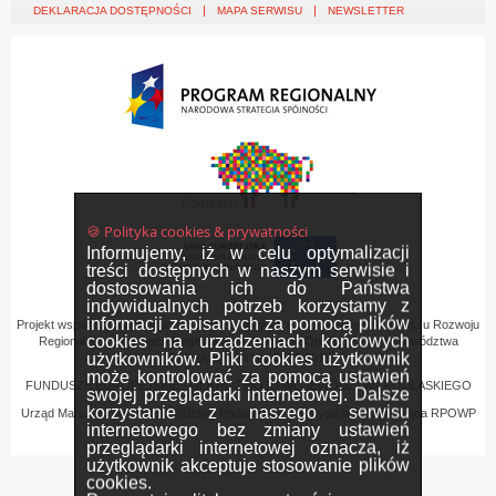
DEKLARACJA DOSTĘPNOŚCI
MAPA SERWISU
NEWSLETTER
🍪 Polityka cookies & prywatności
Informujemy, iż w celu optymalizacji
treści dostępnych w naszym serwisie i
dostosowania ich do Państwa
indywidualnych potrzeb korzystamy z
informacji zapisanych za pomocą plików
Projekt współfinansowany przez Unię Europejską z Europejskiego Funduszu Rozwoju
cookies na urządzeniach końcowych
Regionalnego w ramach Regionalnego Programu Operacyjnego Województwa
użytkowników. Pliki cookies użytkownik
Podlaskiego na lata 2007-2013
może kontrolować za pomocą ustawień
FUNDUSZE EUROPEJSKIE - DLA ROZWOJU WOJEWÓDZTWA PODLASKIEGO
swojej przeglądarki internetowej. Dalsze
korzystanie z naszego serwisu
Urząd Marszałkowski Województwa Podlaskiego – Instytucja Zarządzająca RPOWP
internetowego bez zmiany ustawień
przeglądarki internetowej oznacza, iż
użytkownik akceptuje stosowanie plików
cookies.