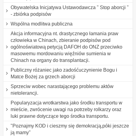
Obywatelska Inicjatywa Ustawodawcza " Stop aborcji "
- zbiórka podpisów
Wspólna modlitwa publiczna
Akcja informacyjna nt. drastycznego łamania praw
człowieka w Chinach, zbieranie podpisów pod
ogólnoświatową petycją DAFOH do ONZ przeciwko
masowemu mordowaniu więźniów sumienia w
Chinach na organy do transplantacji.
Publiczny różaniec jako zadośćuczynienie Bogu i
Matce Bożej za grzech aborcji
Sprzeciw wobec narastającego problemu aktów
nietolerancji.
Popularyzacja wrotkarstwa jako środku transportu w
mieście, zwrócenie uwagi na potrzeby rolkarzy oraz
luki prawne dotyczące tego środka transportu.
"Poznajmy KOD i cieszmy się demokracją,póki jeszcze
ją mamy"