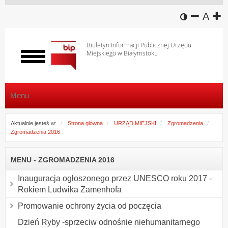
wersja k
zmniej
domy
z
A
Biuletyn Informacji Publicznej Urzędu
Miejskiego w Białymstoku
Włącz
menu
Menu
Aktualnie jesteś w:
Strona główna
URZĄD MIEJSKI
Zgromadzenia
Zgromadzenia 2016
MENU - ZGROMADZENIA 2016
Inauguracja ogłoszonego przez UNESCO roku 2017 -
Rokiem Ludwika Zamenhofa
Promowanie ochrony życia od poczęcia
Dzień Ryby -sprzeciw odnośnie niehumanitarnego