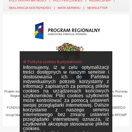
POLITYKA PRYWATNOŚCI
POLITYKA COOKIES
REDAKCJA BIP
DEKLARACJA DOSTĘPNOŚCI
MAPA SERWISU
NEWSLETTER
🍪 Polityka cookies & prywatności
Informujemy, iż w celu optymalizacji
treści dostępnych w naszym serwisie i
dostosowania ich do Państwa
indywidualnych potrzeb korzystamy z
informacji zapisanych za pomocą plików
cookies na urządzeniach końcowych
Projekt współfinansowany przez Unię Europejską z Europejskiego Funduszu Rozwoju
użytkowników. Pliki cookies użytkownik
Regionalnego w ramach Regionalnego Programu Operacyjnego Województwa
może kontrolować za pomocą ustawień
Podlaskiego na lata 2007-2013
swojej przeglądarki internetowej. Dalsze
FUNDUSZE EUROPEJSKIE - DLA ROZWOJU WOJEWÓDZTWA PODLASKIEGO
korzystanie z naszego serwisu
internetowego bez zmiany ustawień
Urząd Marszałkowski Województwa Podlaskiego – Instytucja Zarządzająca RPOWP
przeglądarki internetowej oznacza, iż
użytkownik akceptuje stosowanie plików
cookies.