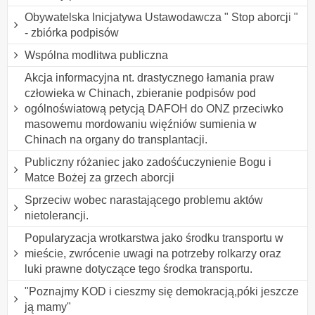
Obywatelska Inicjatywa Ustawodawcza " Stop aborcji "
- zbiórka podpisów
Wspólna modlitwa publiczna
Akcja informacyjna nt. drastycznego łamania praw
człowieka w Chinach, zbieranie podpisów pod
ogólnoświatową petycją DAFOH do ONZ przeciwko
masowemu mordowaniu więźniów sumienia w
Chinach na organy do transplantacji.
Publiczny różaniec jako zadośćuczynienie Bogu i
Matce Bożej za grzech aborcji
Sprzeciw wobec narastającego problemu aktów
nietolerancji.
Popularyzacja wrotkarstwa jako środku transportu w
mieście, zwrócenie uwagi na potrzeby rolkarzy oraz
luki prawne dotyczące tego środka transportu.
"Poznajmy KOD i cieszmy się demokracją,póki jeszcze
ją mamy"