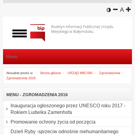
wersja k
zmniej
domy
z
A
Biuletyn Informacji Publicznej Urzędu
Miejskiego w Białymstoku
Włącz
menu
Menu
Aktualnie jesteś w:
Strona główna
URZĄD MIEJSKI
Zgromadzenia
Zgromadzenia 2016
MENU - ZGROMADZENIA 2016
Inauguracja ogłoszonego przez UNESCO roku 2017 -
Rokiem Ludwika Zamenhofa
Promowanie ochrony życia od poczęcia
Dzień Ryby -sprzeciw odnośnie niehumanitarnego