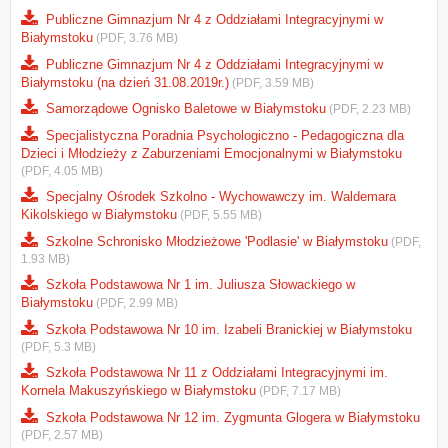
Publiczne Gimnazjum Nr 4 z Oddziałami Integracyjnymi w
Białymstoku
(PDF, 3.76 MB)
Publiczne Gimnazjum Nr 4 z Oddziałami Integracyjnymi w
Białymstoku (na dzień 31.08.2019r.)
(PDF, 3.59 MB)
Samorządowe Ognisko Baletowe w Białymstoku
(PDF, 2.23 MB)
Specjalistyczna Poradnia Psychologiczno - Pedagogiczna dla
Dzieci i Młodzieży z Zaburzeniami Emocjonalnymi w Białymstoku
(PDF, 4.05 MB)
Specjalny Ośrodek Szkolno - Wychowawczy im. Waldemara
Kikolskiego w Białymstoku
(PDF, 5.55 MB)
Szkolne Schronisko Młodzieżowe 'Podlasie' w Białymstoku
(PDF,
1.93 MB)
Szkoła Podstawowa Nr 1 im. Juliusza Słowackiego w
Białymstoku
(PDF, 2.99 MB)
Szkoła Podstawowa Nr 10 im. Izabeli Branickiej w Białymstoku
(PDF, 5.3 MB)
Szkoła Podstawowa Nr 11 z Oddziałami Integracyjnymi im.
Kornela Makuszyńskiego w Białymstoku
(PDF, 7.17 MB)
Szkoła Podstawowa Nr 12 im. Zygmunta Glogera w Białymstoku
(PDF, 2.57 MB)