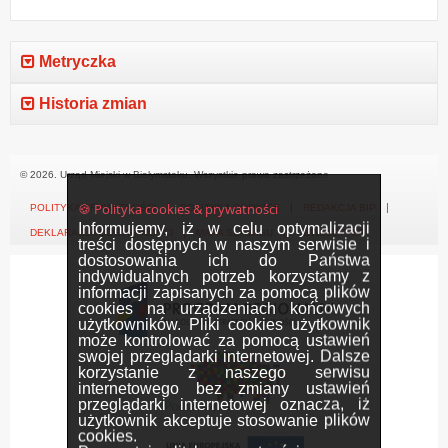
Metryczka
Historia zmian
© 2026. Urząd Miejski w Białymstoku. Wszystkie prawa zastrzeżone.
🍪 Polityka cookies & prywatności
POLITYKA PRYWATNOŚCI
POLITYKA COOKIES
REDAKCJA BIP
Informujemy, iż w celu optymalizacji
DEKLARACJA DOSTĘPNOŚCI
MAPA SERWISU
NEWSLETTER
treści dostępnych w naszym serwisie i
dostosowania ich do Państwa
indywidualnych potrzeb korzystamy z
informacji zapisanych za pomocą plików
cookies na urządzeniach końcowych
użytkowników. Pliki cookies użytkownik
może kontrolować za pomocą ustawień
swojej przeglądarki internetowej. Dalsze
korzystanie z naszego serwisu
internetowego bez zmiany ustawień
przeglądarki internetowej oznacza, iż
użytkownik akceptuje stosowanie plików
cookies.