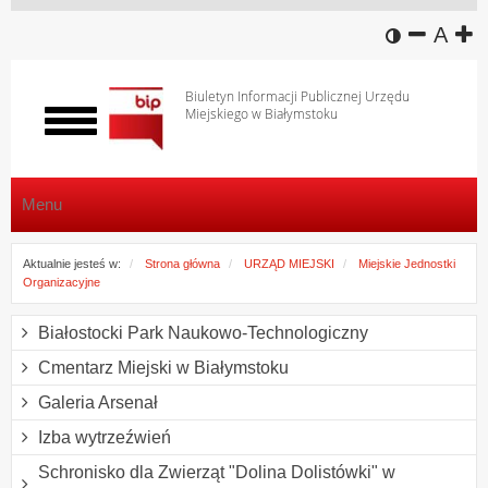
wersja k
zmniej
domy
z
A
Biuletyn Informacji Publicznej Urzędu
Miejskiego w Białymstoku
Włącz
menu
Menu
Aktualnie jesteś w:
Strona główna
URZĄD MIEJSKI
Miejskie Jednostki
Organizacyjne
Białostocki Park Naukowo-Technologiczny
Cmentarz Miejski w Białymstoku
Galeria Arsenał
Izba wytrzeźwień
Schronisko dla Zwierząt "Dolina Dolistówki" w