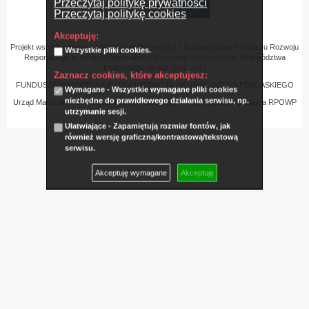
Przeczytaj politykę prywatności
Przeczytaj politykę cookies
Akceptuję:
Projekt współfinansowany przez Unię Europejską z Europejskiego Funduszu Rozwoju
Wszystkie pliki cookies.
Regionalnego w ramach Regionalnego Programu Operacyjnego Województwa
Podlaskiego na lata 2007-2013
Zaznacz cookies, które akceptujesz:
FUNDUSZE EUROPEJSKIE - DLA ROZWOJU WOJEWÓDZTWA PODLASKIEGO
Wymagane - Wszystkie wymagane pliki cookies
niezbędne do prawidłowego działania serwisu, np.
Urząd Marszałkowski Województwa Podlaskiego – Instytucja Zarządzająca RPOWP
utrzymanie sesji.
Ułatwiające - Zapamiętują rozmiar fontów, jak
również wersję graficzną/kontrastową/tekstową
serwisu.
Akceptuję wymagane
Akceptuję