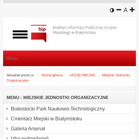
wersja k
zmniej
domy
z
A
Biuletyn Informacji Publicznej Urzędu
Miejskiego w Białymstoku
Włącz
menu
Menu
Aktualnie jesteś w:
Strona główna
URZĄD MIEJSKI
Miejskie Jednostki
Organizacyjne
MENU - MIEJSKIE JEDNOSTKI ORGANIZACYJNE
Białostocki Park Naukowo-Technologiczny
Cmentarz Miejski w Białymstoku
Galeria Arsenał
Izba wytrzeźwień