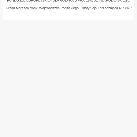
FUNDUSZE EUROPEJSKIE - DLA ROZWOJU WOJEWÓDZTWA PODLASKIEGO
Urząd Marszałkowski Województwa Podlaskiego – Instytucja Zarządzająca RPOWP