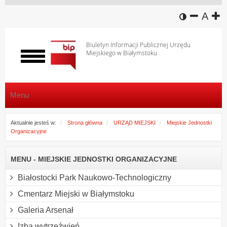
wersja k
zmniej
domy
z
A
Biuletyn Informacji Publicznej Urzędu
Miejskiego w Białymstoku
Włącz
menu
Menu
Aktualnie jesteś w:
Strona główna
URZĄD MIEJSKI
Miejskie Jednostki
Organizacyjne
MENU - MIEJSKIE JEDNOSTKI ORGANIZACYJNE
Białostocki Park Naukowo-Technologiczny
Cmentarz Miejski w Białymstoku
Galeria Arsenał
Izba wytrzeźwień