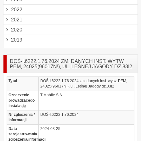
2022
2021
2020
2019
DOŚ-I.6222.1.76.2024 ZM. DANYCH INST. WYTW.
PEM, 24025(96017N!), UL. LEŚNEJ JAGODY DZ.83I2
Tytuł
DOŚ-I.6222.1.76.2024 zm. danych inst. wytw. PEM,
24025(96017N!), ul. Leśnej Jagody dz.83I2
Oznaczenie
T-Mobile S.A.
prowadzącego
instalację
Nr zgłoszenia /
DOŚ-I.6222.1.76.2024
informacji
Data
2024-03-25
zarejestrowania
zgłoszenia/informacji