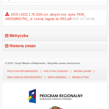
DOŚ-I.6222.1.76.2024 zm. danych inst. wytw. PEM_
24025(96017N!)_ ul. Leśnej Jagody dz.83I2.pdf
(PDF, 971.98 KB)
Metryczka
Historia zmian
© 2026. Urząd Miejski w Białymstoku. Wszystkie prawa zastrzeżone.
POLITYKA PRYWATNOŚCI
POLITYKA COOKIES
REDAKCJA BIP
DEKLARACJA DOSTĘPNOŚCI
MAPA SERWISU
NEWSLETTER