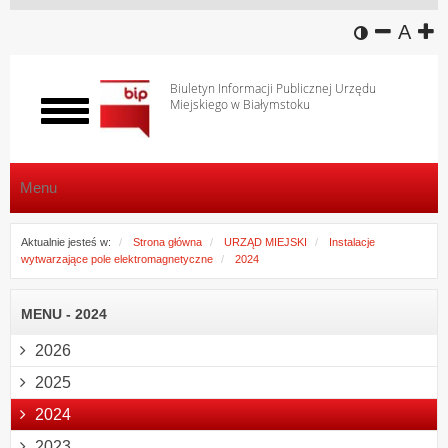
wersja k
zmniej
domy
z
A
Biuletyn Informacji Publicznej Urzędu
Miejskiego w Białymstoku
Włącz
menu
Menu
Aktualnie jesteś w:
Strona główna
URZĄD MIEJSKI
Instalacje
wytwarzające pole elektromagnetyczne
2024
MENU - 2024
2026
2025
2024
2023