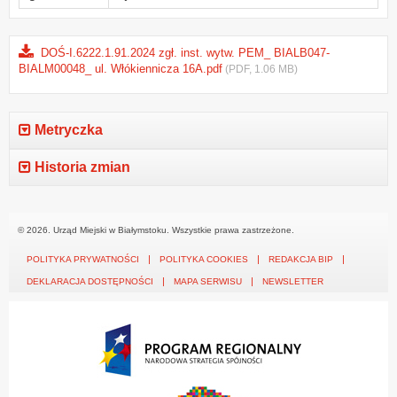
DOŚ-I.6222.1.91.2024 zgł. inst. wytw. PEM_ BIALB047-
BIALM00048_ ul. Włókiennicza 16A.pdf
(PDF, 1.06 MB)
Metryczka
Historia zmian
© 2026. Urząd Miejski w Białymstoku. Wszystkie prawa zastrzeżone.
POLITYKA PRYWATNOŚCI
POLITYKA COOKIES
REDAKCJA BIP
DEKLARACJA DOSTĘPNOŚCI
MAPA SERWISU
NEWSLETTER