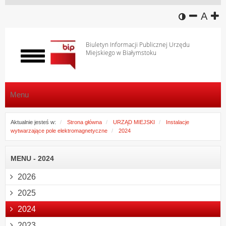
wersja k
zmniej
domy
z
A
Biuletyn Informacji Publicznej Urzędu
Miejskiego w Białymstoku
Włącz
menu
Menu
Aktualnie jesteś w:
Strona główna
URZĄD MIEJSKI
Instalacje
wytwarzające pole elektromagnetyczne
2024
MENU - 2024
2026
2025
2024
2023