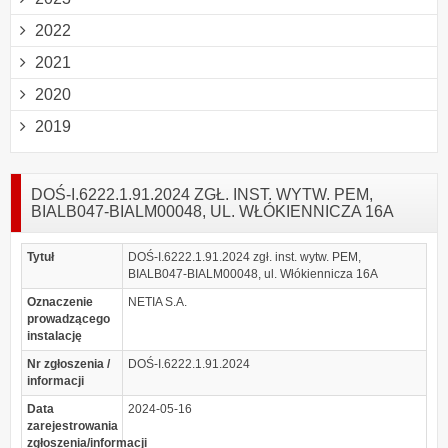
2022
2021
2020
2019
DOŚ-I.6222.1.91.2024 ZGŁ. INST. WYTW. PEM,
BIALB047-BIALM00048, UL. WŁÓKIENNICZA 16A
Tytuł
DOŚ-I.6222.1.91.2024 zgł. inst. wytw. PEM,
BIALB047-BIALM00048, ul. Włókiennicza 16A
Oznaczenie
NETIA S.A.
prowadzącego
instalację
Nr zgłoszenia /
DOŚ-I.6222.1.91.2024
informacji
Data
2024-05-16
zarejestrowania
zgłoszenia/informacji