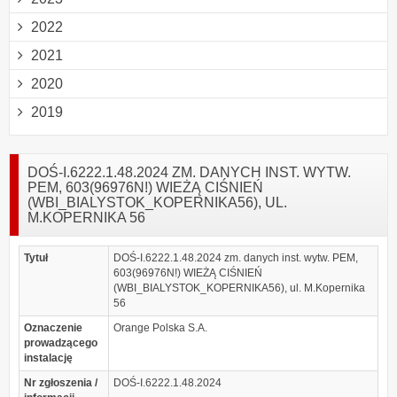
2022
2021
2020
2019
DOŚ-I.6222.1.48.2024 ZM. DANYCH INST. WYTW.
PEM, 603(96976N!) WIEŻĄ CIŚNIEŃ
(WBI_BIALYSTOK_KOPERNIKA56), UL.
M.KOPERNIKA 56
Tytuł
DOŚ-I.6222.1.48.2024 zm. danych inst. wytw. PEM,
603(96976N!) WIEŻĄ CIŚNIEŃ
(WBI_BIALYSTOK_KOPERNIKA56), ul. M.Kopernika
56
Oznaczenie
Orange Polska S.A.
prowadzącego
instalację
Nr zgłoszenia /
DOŚ-I.6222.1.48.2024