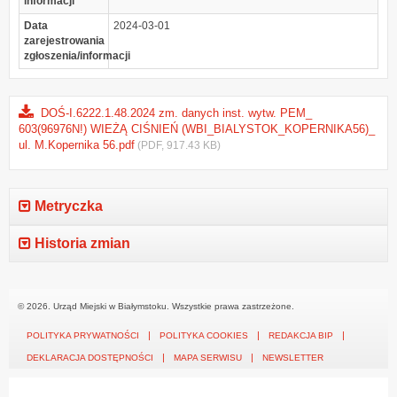
informacji
Data
2024-03-01
zarejestrowania
zgłoszenia/informacji
DOŚ-I.6222.1.48.2024 zm. danych inst. wytw. PEM_
603(96976N!) WIEŻĄ CIŚNIEŃ (WBI_BIALYSTOK_KOPERNIKA56)_
ul. M.Kopernika 56.pdf
(PDF, 917.43 KB)
Metryczka
Historia zmian
© 2026. Urząd Miejski w Białymstoku. Wszystkie prawa zastrzeżone.
POLITYKA PRYWATNOŚCI
POLITYKA COOKIES
REDAKCJA BIP
DEKLARACJA DOSTĘPNOŚCI
MAPA SERWISU
NEWSLETTER