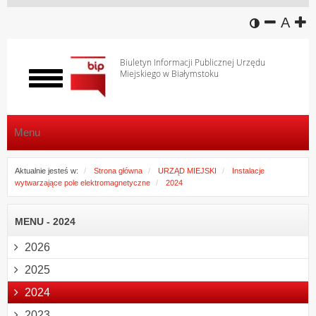
wersja k
zmniej
domy
z
A
Biuletyn Informacji Publicznej Urzędu
Miejskiego w Białymstoku
Włącz
menu
Menu
Aktualnie jesteś w:
Strona główna
URZĄD MIEJSKI
Instalacje
wytwarzające pole elektromagnetyczne
2024
MENU - 2024
2026
2025
2024
2023