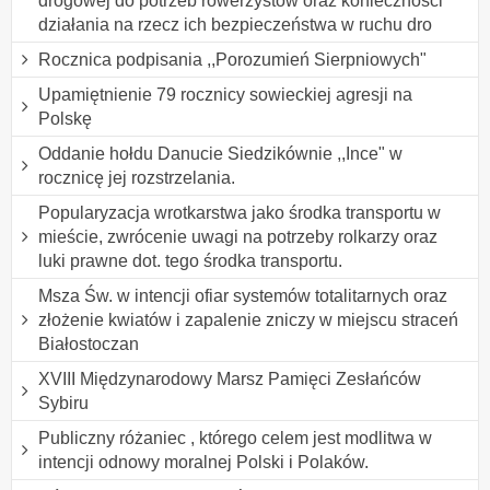
drogowej do potrzeb rowerzystów oraz konieczności
działania na rzecz ich bezpieczeństwa w ruchu dro
Rocznica podpisania ,,Porozumień Sierpniowych"
Upamiętnienie 79 rocznicy sowieckiej agresji na
Polskę
Oddanie hołdu Danucie Siedzikównie ,,Ince" w
rocznicę jej rozstrzelania.
Popularyzacja wrotkarstwa jako środka transportu w
mieście, zwrócenie uwagi na potrzeby rolkarzy oraz
luki prawne dot. tego środka transportu.
Msza Św. w intencji ofiar systemów totalitarnych oraz
złożenie kwiatów i zapalenie zniczy w miejscu straceń
Białostoczan
XVIII Międzynarodowy Marsz Pamięci Zesłańców
Sybiru
Publiczny różaniec , którego celem jest modlitwa w
intencji odnowy moralnej Polski i Polaków.