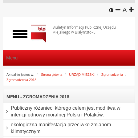
wersja k
zmniej
domy
z
A
Biuletyn Informacji Publicznej Urzędu
Miejskiego w Białymstoku
Włącz
menu
Menu
Aktualnie jesteś w:
Strona główna
URZĄD MIEJSKI
Zgromadzenia
Zgromadzenia 2018
MENU - ZGROMADZENIA 2018
Publiczny różaniec, którego celem jest modlitwa w
intencji odnowy moralnej Polski i Polaków.
ekologiczna manifestacja przeciwko zmianom
klimatycznym