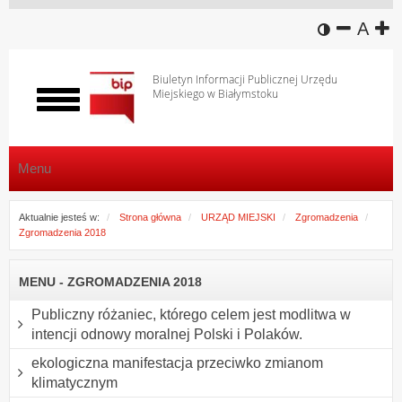
wersja k
zmniej
domy
z
A
Biuletyn Informacji Publicznej Urzędu
Miejskiego w Białymstoku
Włącz
menu
Menu
Aktualnie jesteś w:
Strona główna
URZĄD MIEJSKI
Zgromadzenia
Zgromadzenia 2018
MENU - ZGROMADZENIA 2018
Publiczny różaniec, którego celem jest modlitwa w
intencji odnowy moralnej Polski i Polaków.
ekologiczna manifestacja przeciwko zmianom
klimatycznym