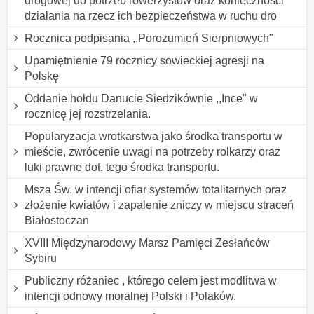
drogowej do potrzeb rowerzystów oraz konieczności
działania na rzecz ich bezpieczeństwa w ruchu dro
Rocznica podpisania ,,Porozumień Sierpniowych"
Upamiętnienie 79 rocznicy sowieckiej agresji na
Polskę
Oddanie hołdu Danucie Siedzikównie ,,Ince" w
rocznicę jej rozstrzelania.
Popularyzacja wrotkarstwa jako środka transportu w
mieście, zwrócenie uwagi na potrzeby rolkarzy oraz
luki prawne dot. tego środka transportu.
Msza Św. w intencji ofiar systemów totalitarnych oraz
złożenie kwiatów i zapalenie zniczy w miejscu straceń
Białostoczan
XVIII Międzynarodowy Marsz Pamięci Zesłańców
Sybiru
Publiczny różaniec , którego celem jest modlitwa w
intencji odnowy moralnej Polski i Polaków.