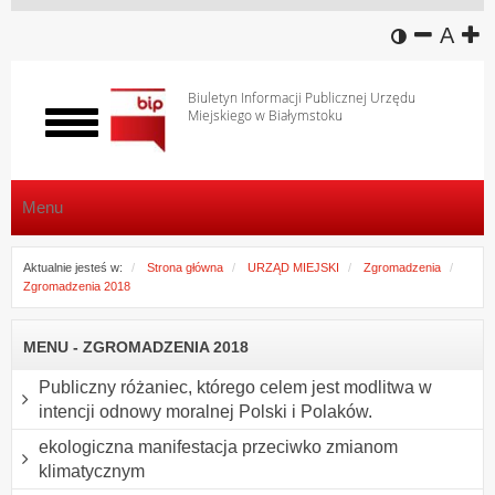
wersja k
zmniej
domy
z
A
Biuletyn Informacji Publicznej Urzędu
Miejskiego w Białymstoku
Włącz
menu
Menu
Aktualnie jesteś w:
Strona główna
URZĄD MIEJSKI
Zgromadzenia
Zgromadzenia 2018
MENU - ZGROMADZENIA 2018
Publiczny różaniec, którego celem jest modlitwa w
intencji odnowy moralnej Polski i Polaków.
ekologiczna manifestacja przeciwko zmianom
klimatycznym