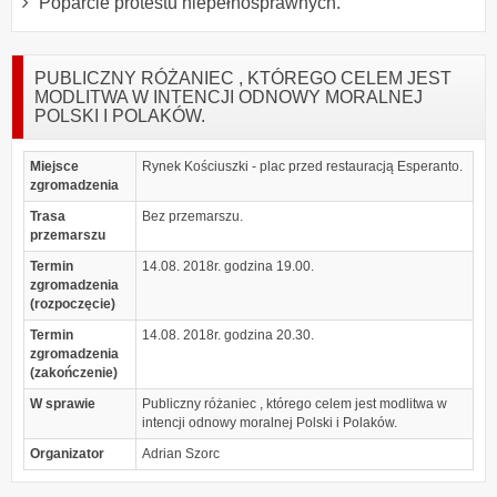
Poparcie protestu niepełnosprawnych.
PUBLICZNY RÓŻANIEC , KTÓREGO CELEM JEST
MODLITWA W INTENCJI ODNOWY MORALNEJ
POLSKI I POLAKÓW.
Miejsce
Rynek Kościuszki - plac przed restauracją Esperanto.
zgromadzenia
Trasa
Bez przemarszu.
przemarszu
Termin
14.08. 2018r. godzina 19.00.
zgromadzenia
(rozpoczęcie)
Termin
14.08. 2018r. godzina 20.30.
zgromadzenia
(zakończenie)
W sprawie
Publiczny różaniec , którego celem jest modlitwa w
intencji odnowy moralnej Polski i Polaków.
Organizator
Adrian Szorc