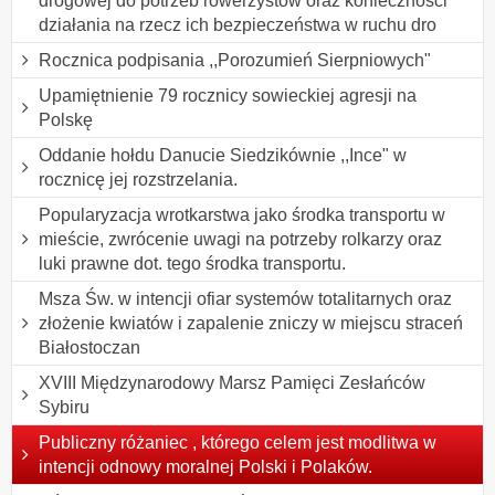
drogowej do potrzeb rowerzystów oraz konieczności
działania na rzecz ich bezpieczeństwa w ruchu dro
Rocznica podpisania ,,Porozumień Sierpniowych"
Upamiętnienie 79 rocznicy sowieckiej agresji na
Polskę
Oddanie hołdu Danucie Siedzikównie ,,Ince" w
rocznicę jej rozstrzelania.
Popularyzacja wrotkarstwa jako środka transportu w
mieście, zwrócenie uwagi na potrzeby rolkarzy oraz
luki prawne dot. tego środka transportu.
Msza Św. w intencji ofiar systemów totalitarnych oraz
złożenie kwiatów i zapalenie zniczy w miejscu straceń
Białostoczan
XVIII Międzynarodowy Marsz Pamięci Zesłańców
Sybiru
Publiczny różaniec , którego celem jest modlitwa w
intencji odnowy moralnej Polski i Polaków.