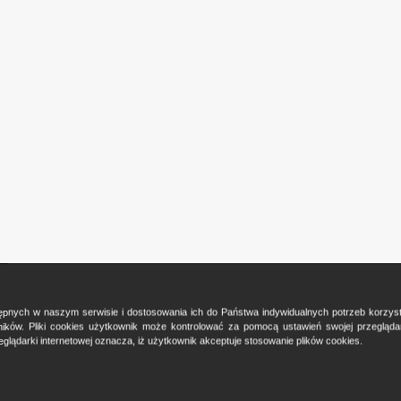
ostępnych w naszym serwisie i dostosowania ich do Państwa indywidualnych potrzeb korzy
ków. Pliki cookies użytkownik może kontrolować za pomocą ustawień swojej przeglądark
glądarki internetowej oznacza, iż użytkownik akceptuje stosowanie plików cookies.