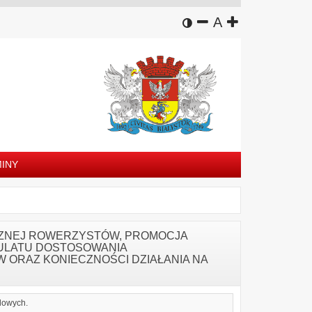
wersja kontrastowa
zmniejsz czcion
domyślny rozm
zwiększ czc
A
INY
CZNEJ ROWERZYSTÓW, PROMOCJA
ULATU DOSTOSOWANIA
ORAZ KONIECZNOŚCI DZIAŁANIA NA
dowych.