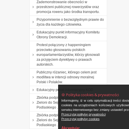
Zademonstrowanie obecności w
przestrzeni publicznej rowerzystów oraz
promocja roweru jako środka transportu.
Przypomnienie o bezwzględnym prawie do
życia dla każdego człowieka.
Edukacyjny punkt informacyjny Komitetu
Obrony Demokracji.
Protest połączony z happeningiem
przeciwko głosowaniu polskich
europarlamentarzystów, którzy głosowali
za przyjęciem dyrektywy o prawach
autorskich.
Publiczny różaniec, którego celem jest
modlitwa w intencji odnowy moralnej
Polski i Polaków.
Edukacyjny punkt informacyjny KOD.
🍪 Polityka cookies & prywatności
Zbiórka podpisów poparcia pod KW Partii
Informujemy, iż w celu optymalizacji treści d
Zieloni do Sejmiku Województwa
cookies na urządzeniach końcowych użytkowni
Podlaskiego .
serwisu internetowego bez zmiany ustawień prze
Przeczytaj politykę prywatności
Zbiórka podpisów poparcia pod KW Partii
Przeczytaj politykę cookies
Zieloni do Sejmiku Województwa
Podlaskiego .
Akceptuję: