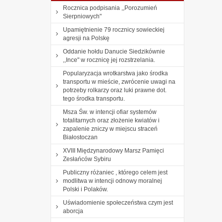
Rocznica podpisania ,,Porozumień
Sierpniowych"
Upamiętnienie 79 rocznicy sowieckiej
agresji na Polskę
Oddanie hołdu Danucie Siedzikównie
,,Ince" w rocznicę jej rozstrzelania.
Popularyzacja wrotkarstwa jako środka
transportu w mieście, zwrócenie uwagi na
potrzeby rolkarzy oraz luki prawne dot.
tego środka transportu.
Msza Św. w intencji ofiar systemów
totalitarnych oraz złożenie kwiatów i
zapalenie zniczy w miejscu straceń
Białostoczan
XVIII Międzynarodowy Marsz Pamięci
Zesłańców Sybiru
Publiczny różaniec , którego celem jest
modlitwa w intencji odnowy moralnej
Polski i Polaków.
Uświadomienie społeczeństwa czym jest
aborcja