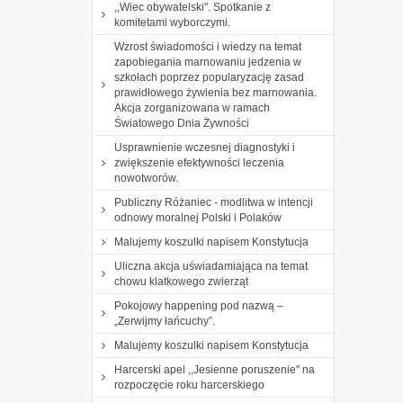
,,Wiec obywatelski". Spotkanie z
komitetami wyborczymi.
Wzrost świadomości i wiedzy na temat
zapobiegania marnowaniu jedzenia w
szkołach poprzez popularyzację zasad
prawidłowego żywienia bez marnowania.
Akcja zorganizowana w ramach
Światowego Dnia Żywności
Usprawnienie wczesnej diagnostyki i
zwiększenie efektywności leczenia
nowotworów.
Publiczny Różaniec - modlitwa w intencji
odnowy moralnej Polski i Polaków
Malujemy koszulki napisem Konstytucja
Uliczna akcja uświadamiająca na temat
chowu klatkowego zwierząt
Pokojowy happening pod nazwą –
„Zerwijmy łańcuchy”.
Malujemy koszulki napisem Konstytucja
Harcerski apel ,,Jesienne poruszenie" na
rozpoczęcie roku harcerskiego