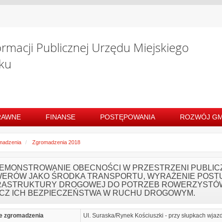
ormacji Publicznej Urzędu Miejskiego
ku
RAWNE
FINANSE
POSTĘPOWANIA
ROZWÓJ GM
madzenia
Zgromadzenia 2018
EMONSTROWANIE OBECNOŚCI W PRZESTRZENI PUBLI
ERÓW JAKO ŚRODKA TRANSPORTU, WYRAŻENIE POST
RASTRUKTURY DROGOWEJ DO POTRZEB ROWERZYSTÓW 
CZ ICH BEZPIECZEŃSTWA W RUCHU DROGOWYM.
e zgromadzenia
Ul. Suraska/Rynek Kościuszki - przy słupkach wjaz