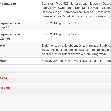
przemarszu
Suraska – Plac NZS - Liniarskiego - Lipowa –Dąbr
Fabryczny - Swobodna - Konstytucji 3 Maja - Sikors
Dąbrowskiego - Abramowicza - Rocha - Krakowska 
Sienkiewicza - Rynek Kościuszki - zakończenie zg
 zgromadzenia
31.08.2018r. godzina 18.15.
częcie)
 zgromadzenia
31.08.2018r. godzina 19.45.
czenie)
awie
Zademonstrowanie obecności w przestrzeni publicz
wyrażenie postulatu dostosowania infrastruktury d
na rzecz ich bezpieczeństwa w ruchu drogowym.
zator
Stowarzyszenie Rowerowy Białystok - Marcin Roga
czka
ria zmian