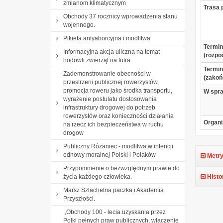
zmianom klimatycznym
Trasa 
Obchody 37 rocznicy wprowadzenia stanu
wojennego.
Pikieta antyaborcyjna i modlitwa
Termin
Informacyjna akcja uliczna na temat
(rozpo
hodowli zwierząt na futra
Termin
Zademonstrowanie obecności w
(zakoń
przestrzeni publicznej rowerzystów,
promocja roweru jako środka transportu,
W spr
wyrażenie postulatu dostosowania
infrastruktury drogowej do potrzeb
rowerzystów oraz konieczności działania
Organi
na rzecz ich bezpieczeństwa w ruchu
drogow
Publiczny Różaniec - modlitwa w intencji
odnowy moralnej Polski i Polaków
Metry
Przypomnienie o bezwzględnym prawie do
życia każdego człowieka.
Histo
Marsz Szlachetna paczka i Akademia
Przyszłości.
,,Obchody 100 - lecia uzyskania przez
Polki pełnych praw publicznych, włączenie