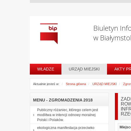
Biuletyn Inf
w Białymsto
WŁADZE
URZĄD MIEJSKI
AKTY P
Aktualnie jesteś w:
Strona główna
URZĄD MIEJSKI
Zgro
ZAD
MENU - ZGROMADZENIA 2018
ROW
INF
Publiczny różaniec, którego celem jest
RZE
modlitwa w intencji odnowy moralnej
Polski i Polaków.
Miejsc
ekologiczna manifestacja przeciwko