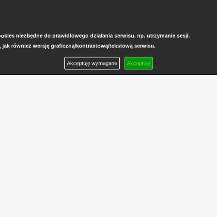
kies niezbędne do prawidłowego działania serwisu, np. utrzymanie sesji.
, jak również wersję graficzną/kontrastową/tekstową serwisu.
Akceptuję wymagane
Akceptuję