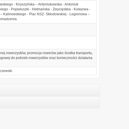
owskiego - Knyszyńska – Antoniukowska - Antoniuk
kiego - Popiełuszki - Hetmańska - Zwycięstwa - Kolejowa -
– Kalinowskiego - Plac NSZ- Skłodowskiej - Legionowa –
romadzenia.
nej rowerzystów, promocja rowerów jako środka transportu,
rogowej do potrzeb rowerzystów oraz konieczności działania
czewski.