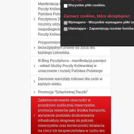
Manifestacja Pamięci - wkład Służby
Wszystkie pliki cookies.
Poczty Królewskiej w umacnianie i rozwój
Państwa Polskiego, związana z III Biegiem
Zaznacz cookies, które akceptujesz:
Pocztyliona 2018r. o tematyce: 100
Wymagane - Wszystkie wymagane pliki coo
rocznicy odzyskania przez Polskę
Ułatwiające - Zapamiętują rozmiar fontów
niepodległości, 460 rocznicy utworzenia
Poczty Królewskiej, 79 roczn
Przypomnienie społeczeństwu o
bezwzględnym prawie do życia dla
każdego człowieka.
III Bieg Pocztyliona - manifestacja pamięci
- wkład Służby Poczty Królewskiej w
umacnianie i rozwój Państwa Polskiego
Darmowe warsztaty rolkowe dla osób w
każdym wieku.
Promocja "Szlachetnej Paczki"
Zademonstrowanie obecności w
przestrzeni publicznej rowerzystów,
promocja rowerów jako środka transportu,
wyrażenie postulatu dostosowania
infrastruktury drogowej do potrzeb
rowerzystów oraz konieczności działania
na rzecz ich bezpieczeństwa w ruchu dro