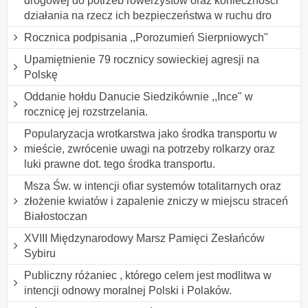
drogowej do potrzeb rowerzystów oraz konieczności
działania na rzecz ich bezpieczeństwa w ruchu dro
Rocznica podpisania ,,Porozumień Sierpniowych"
Upamiętnienie 79 rocznicy sowieckiej agresji na
Polskę
Oddanie hołdu Danucie Siedzikównie ,,Ince" w
rocznicę jej rozstrzelania.
Popularyzacja wrotkarstwa jako środka transportu w
mieście, zwrócenie uwagi na potrzeby rolkarzy oraz
luki prawne dot. tego środka transportu.
Msza Św. w intencji ofiar systemów totalitarnych oraz
złożenie kwiatów i zapalenie zniczy w miejscu straceń
Białostoczan
XVIII Międzynarodowy Marsz Pamięci Zesłańców
Sybiru
Publiczny różaniec , którego celem jest modlitwa w
intencji odnowy moralnej Polski i Polaków.