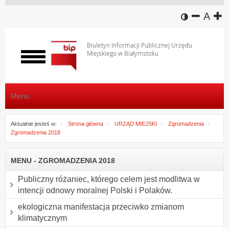
wersja k
zmniej
domy
z
A
Biuletyn Informacji Publicznej Urzędu
Miejskiego w Białymstoku
Włącz
menu
Menu
Aktualnie jesteś w:
Strona główna
URZĄD MIEJSKI
Zgromadzenia
Zgromadzenia 2018
MENU - ZGROMADZENIA 2018
Publiczny różaniec, którego celem jest modlitwa w
intencji odnowy moralnej Polski i Polaków.
ekologiczna manifestacja przeciwko zmianom
klimatycznym