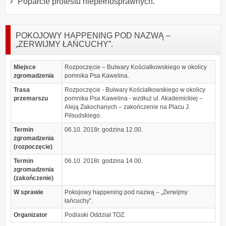
Poparcie protestu niepełnosprawnych.
POKOJOWY HAPPENING POD NAZWĄ –
„ZERWIJMY ŁAŃCUCHY”.
Miejsce
Rozpoczęcie – Bulwary Kościałkowskiego w okolicy
zgromadzenia
pomnika Psa Kawelina.
Trasa
Rozpoczęcie - Bulwary Kościałkowskiego w okolicy
przemarszu
pomnika Psa Kawelina - wzdłuż ul. Akademickiej –
Aleją Zakochanych – zakończenie na Placu J.
Piłsudskiego.
Termin
06.10. 2018r. godzina 12.00.
zgromadzenia
(rozpoczęcie)
Termin
06.10. 2018r. godzina 14.00.
zgromadzenia
(zakończenie)
W sprawie
Pokojowy happening pod nazwą – „Zerwijmy
łańcuchy”.
Organizator
Podlaski Oddział TOZ.