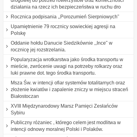
drogowej do potrzeb rowerzystów oraz konieczności
działania na rzecz ich bezpieczeństwa w ruchu dro
Rocznica podpisania ,,Porozumień Sierpniowych"
Upamiętnienie 79 rocznicy sowieckiej agresji na
Polskę
Oddanie hołdu Danucie Siedzikównie ,,Ince" w
rocznicę jej rozstrzelania.
Popularyzacja wrotkarstwa jako środka transportu w
mieście, zwrócenie uwagi na potrzeby rolkarzy oraz
luki prawne dot. tego środka transportu.
Msza Św. w intencji ofiar systemów totalitarnych oraz
złożenie kwiatów i zapalenie zniczy w miejscu straceń
Białostoczan
XVIII Międzynarodowy Marsz Pamięci Zesłańców
Sybiru
Publiczny różaniec , którego celem jest modlitwa w
intencji odnowy moralnej Polski i Polaków.