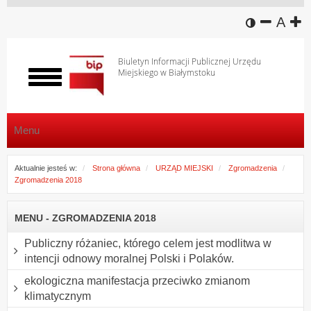
wersja k
zmniej
domy
z
A
Biuletyn Informacji Publicznej Urzędu
Miejskiego w Białymstoku
Włącz
menu
Menu
Aktualnie jesteś w:
Strona główna
URZĄD MIEJSKI
Zgromadzenia
Zgromadzenia 2018
MENU - ZGROMADZENIA 2018
Publiczny różaniec, którego celem jest modlitwa w
intencji odnowy moralnej Polski i Polaków.
ekologiczna manifestacja przeciwko zmianom
klimatycznym