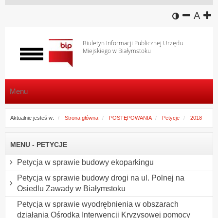
wersja k
zmniej
domy
z
A
Biuletyn Informacji Publicznej Urzędu
Miejskiego w Białymstoku
Włącz
menu
Menu
Aktualnie jesteś w:
Strona główna
POSTĘPOWANIA
Petycje
2018
MENU - PETYCJE
Petycja w sprawie budowy ekoparkingu
Petycja w sprawie budowy drogi na ul. Polnej na
Osiedlu Zawady w Białymstoku
Petycja w sprawie wyodrębnienia w obszarach
działania Ośrodka Interwencji Kryzysowej pomocy