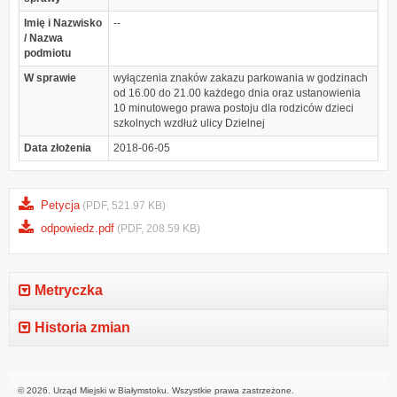
Imię i Nazwisko
--
/ Nazwa
podmiotu
W sprawie
wyłączenia znaków zakazu parkowania w godzinach
od 16.00 do 21.00 każdego dnia oraz ustanowienia
10 minutowego prawa postoju dla rodziców dzieci
szkolnych wzdłuż ulicy Dzielnej
Data złożenia
2018-06-05
Petycja
(PDF, 521.97 KB)
odpowiedz.pdf
(PDF, 208.59 KB)
Metryczka
Historia zmian
© 2026. Urząd Miejski w Białymstoku. Wszystkie prawa zastrzeżone.