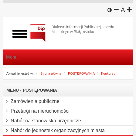
wersja k
zmniej
domy
z
A
Biuletyn Informacji Publicznej Urzędu
Miejskiego w Białymstoku
Włącz
menu
Menu
Aktualnie jesteś w:
Strona główna
POSTĘPOWANIA
Konkursy
MENU - POSTĘPOWANIA
Zamówienia publiczne
Przetargi na nieruchomości
Nabór na stanowiska urzędnicze
Nabór do jednostek organizacyjnych miasta