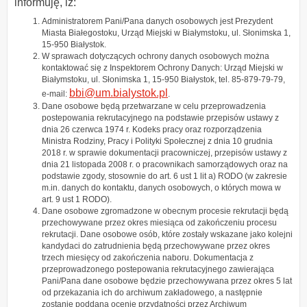
informuję, iż:
Administratorem Pani/Pana danych osobowych jest Prezydent
Miasta Białegostoku, Urząd Miejski w Białymstoku, ul. Słonimska 1,
15-950 Białystok.
W sprawach dotyczących ochrony danych osobowych można
kontaktować się z Inspektorem Ochrony Danych: Urząd Miejski w
Białymstoku, ul. Słonimska 1, 15-950 Białystok, tel. 85-879-79-79,
bbi@um.bialystok.pl
e-mail:
.
Dane osobowe będą przetwarzane w celu przeprowadzenia
postepowania rekrutacyjnego na podstawie przepisów ustawy z
dnia 26 czerwca 1974 r. Kodeks pracy oraz rozporządzenia
Ministra Rodziny, Pracy i Polityki Społecznej z dnia 10 grudnia
2018 r. w sprawie dokumentacji pracowniczej, przepisów ustawy z
dnia 21 listopada 2008 r. o pracownikach samorządowych oraz na
podstawie zgody, stosownie do art. 6 ust 1 lit a) RODO (w zakresie
m.in. danych do kontaktu, danych osobowych, o których mowa w
art. 9 ust 1 RODO).
Dane osobowe zgromadzone w obecnym procesie rekrutacji będą
przechowywane przez okres miesiąca od zakończeniu procesu
rekrutacji. Dane osobowe osób, które zostały wskazane jako kolejni
kandydaci do zatrudnienia będą przechowywane przez okres
trzech miesięcy od zakończenia naboru. Dokumentacja z
przeprowadzonego postepowania rekrutacyjnego zawierająca
Pani/Pana dane osobowe będzie przechowywana przez okres 5 lat
od przekazania ich do archiwum zakładowego, a następnie
zostanie poddana ocenie przydatności przez Archiwum