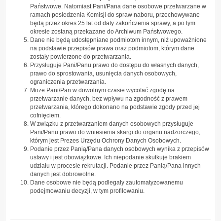
Państwowe. Natomiast Pani/Pana dane osobowe przetwarzane w
ramach posiedzenia Komisji do spraw naboru, przechowywane
będą przez okres 25 lat od daty zakończenia sprawy, a po tym
okresie zostaną przekazane do Archiwum Państwowego.
Dane nie będą udostępniane podmiotom innym, niż upoważnione
na podstawie przepisów prawa oraz podmiotom, którym dane
zostały powierzone do przetwarzania.
Przysługuje Pani/Panu prawo do dostępu do własnych danych,
prawo do sprostowania, usunięcia danych osobowych,
ograniczenia przetwarzania.
Może Pani/Pan w dowolnym czasie wycofać zgodę na
przetwarzanie danych, bez wpływu na zgodność z prawem
przetwarzania, którego dokonano na podstawie zgody przed jej
cofnięciem.
W związku z przetwarzaniem danych osobowych przysługuje
Pani/Panu prawo do wniesienia skargi do organu nadzorczego,
którym jest Prezes Urzędu Ochrony Danych Osobowych.
Podanie przez Panią/Pana danych osobowych wynika z przepisów
ustawy i jest obowiązkowe. Ich niepodanie skutkuje brakiem
udziału w procesie rekrutacji. Podanie przez Panią/Pana innych
danych jest dobrowolne.
Dane osobowe nie będą podlegały zautomatyzowanemu
podejmowaniu decyzji, w tym profilowaniu.