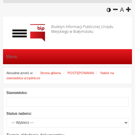
wersja k
zmniej
domy
z
A
Biuletyn Informacji Publicznej Urzędu
Miejskiego w Białymstoku
Włącz
menu
Menu
Aktualnie jesteś w:
Strona główna
POSTĘPOWANIA
Nabór na
stanowiska urzędnicze
Stanowisko:
Status naboru:
Termin składania dokumentów