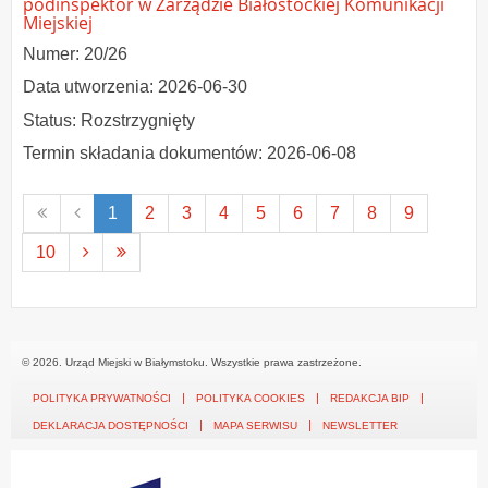
podinspektor w Zarządzie Białostockiej Komunikacji
Miejskiej
Numer: 20/26
Data utworzenia: 2026-06-30
Status: Rozstrzygnięty
Termin składania dokumentów: 2026-06-08
Pierwsza
Poprzednia
1
2
3
4
5
6
7
8
9
strona
strona
Następna
Ostatnia
10
strona
strona
© 2026. Urząd Miejski w Białymstoku. Wszystkie prawa zastrzeżone.
POLITYKA PRYWATNOŚCI
POLITYKA COOKIES
REDAKCJA BIP
DEKLARACJA DOSTĘPNOŚCI
MAPA SERWISU
NEWSLETTER