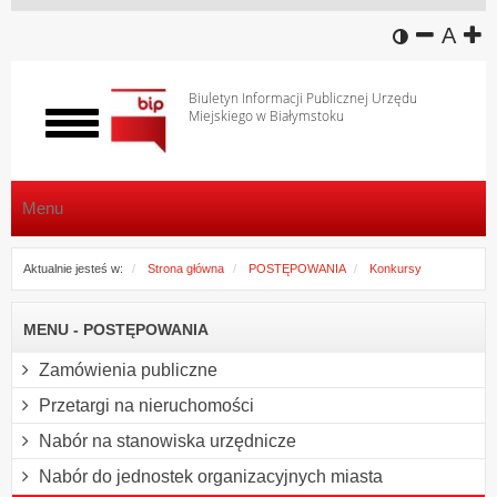
wersja k
zmniej
domy
z
A
Biuletyn Informacji Publicznej Urzędu
Miejskiego w Białymstoku
Włącz
menu
Menu
Aktualnie jesteś w:
Strona główna
POSTĘPOWANIA
Konkursy
MENU - POSTĘPOWANIA
Zamówienia publiczne
Przetargi na nieruchomości
Nabór na stanowiska urzędnicze
Nabór do jednostek organizacyjnych miasta