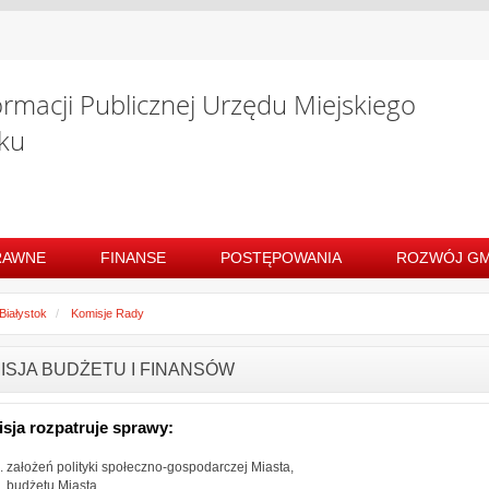
ormacji Publicznej Urzędu Miejskiego
ku
RAWNE
FINANSE
POSTĘPOWANIA
ROZWÓJ GM
Białystok
Komisje Rady
ISJA BUDŻETU I FINANSÓW
sja rozpatruje sprawy:
założeń polityki społeczno-gospodarczej Miasta,
budżetu Miasta,