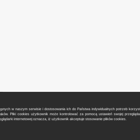
ostępnych w naszym serwisie i dostosowania ich do Państwa indywidualnych potrzeb korzy
ków. Pliki cookies użytkownik może kontrolować za pomocą ustawień swojej przeglądark
glądarki internetowej oznacza, iż użytkownik akceptuje stosowanie plików cookies.