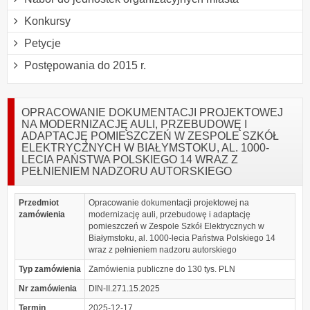
Konkursy
Petycje
Postępowania do 2015 r.
OPRACOWANIE DOKUMENTACJI PROJEKTOWEJ
NA MODERNIZACJĘ AULI, PRZEBUDOWĘ I
ADAPTACJĘ POMIESZCZEŃ W ZESPOLE SZKÓŁ
ELEKTRYCZNYCH W BIAŁYMSTOKU, AL. 1000-
LECIA PAŃSTWA POLSKIEGO 14 WRAZ Z
PEŁNIENIEM NADZORU AUTORSKIEGO
Przedmiot
Opracowanie dokumentacji projektowej na
zamówienia
modernizację auli, przebudowę i adaptację
pomieszczeń w Zespole Szkół Elektrycznych w
Białymstoku, al. 1000-lecia Państwa Polskiego 14
wraz z pełnieniem nadzoru autorskiego
Typ zamówienia
Zamówienia publiczne do 130 tys. PLN
Nr zamówienia
DIN-II.271.15.2025
Termin
2025-12-17