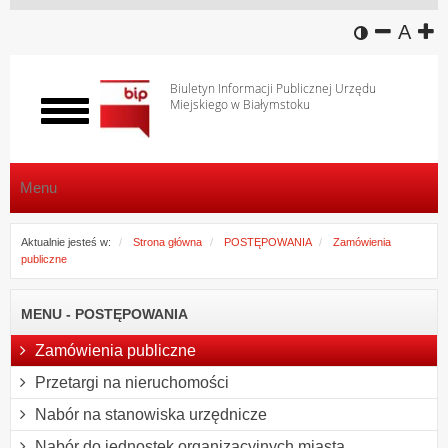
wersja k
zmniej
domy
z
A
Biuletyn Informacji Publicznej Urzędu
Miejskiego w Białymstoku
Włącz
menu
Menu
Aktualnie jesteś w:
Strona główna
POSTĘPOWANIA
Zamówienia
publiczne
MENU - POSTĘPOWANIA
Zamówienia publiczne
Przetargi na nieruchomości
Nabór na stanowiska urzędnicze
Nabór do jednostek organizacyjnych miasta