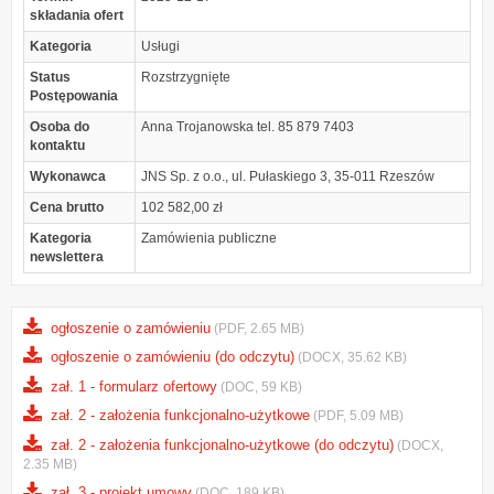
składania ofert
Kategoria
Usługi
Status
Rozstrzygnięte
Postępowania
Osoba do
Anna Trojanowska tel. 85 879 7403
kontaktu
Wykonawca
JNS Sp. z o.o., ul. Pułaskiego 3, 35-011 Rzeszów
Cena brutto
102 582,00 zł
Kategoria
Zamówienia publiczne
newslettera
ogłoszenie o zamówieniu
(PDF, 2.65 MB)
ogłoszenie o zamówieniu (do odczytu)
(DOCX, 35.62 KB)
zał. 1 - formularz ofertowy
(DOC, 59 KB)
zał. 2 - założenia funkcjonalno-użytkowe
(PDF, 5.09 MB)
zał. 2 - założenia funkcjonalno-użytkowe (do odczytu)
(DOCX,
2.35 MB)
zał. 3 - projekt umowy
(DOC, 189 KB)