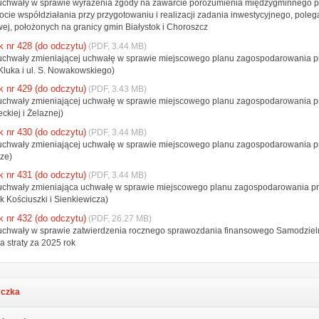
 uchwały w sprawie wyrażenia zgody na zawarcie porozumienia międzygminnego 
cie współdziałania przy przygotowaniu i realizacji zadania inwestycyjnego, poleg
ej, położonych na granicy gmin Białystok i Choroszcz
k nr 428 (do odczytu)
(PDF, 3.44 MB)
 uchwały zmieniającej uchwałę w sprawie miejscowego planu zagospodarowania pr
. Kluka i ul. S. Nowakowskiego)
k nr 429 (do odczytu)
(PDF, 3.43 MB)
 uchwały zmieniającej uchwałę w sprawie miejscowego planu zagospodarowania prze
kiej i Żelaznej)
k nr 430 (do odczytu)
(PDF, 3.44 MB)
 uchwały zmieniającej uchwałę w sprawie miejscowego planu zagospodarowania pr
sze)
k nr 431 (do odczytu)
(PDF, 3.44 MB)
 uchwały zmieniająca uchwałę w sprawie miejscowego planu zagospodarowania prz
k Kościuszki i Sienkiewicza)
k nr 432 (do odczytu)
(PDF, 26.27 MB)
 uchwały w sprawie zatwierdzenia rocznego sprawozdania finansowego Samodzieln
ia straty za 2025 rok
czka