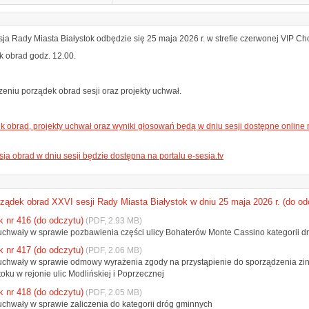
ja Rady Miasta Białystok odbędzie się 25 maja 2026 r. w strefie czerwonej VIP Ch
k obrad godz. 12.00.
eniu porządek obrad sesji oraz projekty uchwał.
 obrad, projekty uchwał oraz wyniki głosowań będą w dniu sesji dostępne online n
ja obrad w dniu sesji będzie dostępna na portalu e-sesja.tv
ządek obrad XXVI sesji Rady Miasta Białystok w dniu 25 maja 2026 r. (do od
k nr 416 (do odczytu)
(PDF, 2.93 MB)
 uchwały w sprawie pozbawienia części ulicy Bohaterów Monte Cassino kategorii d
k nr 417 (do odczytu)
(PDF, 2.06 MB)
 uchwały w sprawie odmowy wyrażenia zgody na przystąpienie do sporządzenia zin
oku w rejonie ulic Modlińskiej i Poprzecznej
k nr 418 (do odczytu)
(PDF, 2.05 MB)
uchwały w sprawie zaliczenia do kategorii dróg gminnych