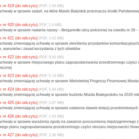
k nr 419 (do odczytu)
(PDF, 2.05 MB)
 uchwały w sprawie zadań, na które Miasto Białystok przeznacza środki Państwow
k nr 420 (do odczytu)
(PDF, 2.4 MB)
 uchwały w sprawie nadania nazwy – Bergamotki ulicy położonej na osiedlu nr 28 –
k nr 421 (do odczytu)
(PDF, 3.42 MB)
 uchwały zmieniającej uchwałę w sprawie określenia przystanków komunikacyjnych,
k, warunków i zasad korzystania z tych obiektów
k nr 422 (do odczytu)
(PDF, 9.93 MB)
 uchwały w sprawie miejscowego planu zagospodarowania przestrzennego części osi
micznej
k nr 423 (do odczytu)
(PDF, 5.19 MB)
 uchwały zmieniającej uchwałę w sprawie Wieloletniej Prognozy Finansowej Miasta
k nr 424 (do odczytu)
(PDF, 5.64 MB)
 uchwały zmieniającej uchwałę w sprawie budżetu Miasta Białegostoku na 2026 rok
k nr 425 (do odczytu)
(PDF, 5.87 MB)
 uchwały zmieniającej uchwałę w sprawie ustalenia stawek dotacji przedmiotowy
k nr 426 (do odczytu)
(PDF, 2.04 MB)
 uchwały w sprawie wyrażenia zgody na zawarcie porozumienia międzygminnego 
wego planu zagospodarowania przestrzennego części obszaru miejscowości No
k nr 427 (do odczytu)
(PDF, 2.06 MB)