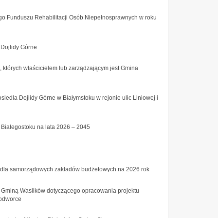
ego Funduszu Rehabilitacji Osób Niepełnosprawnych w roku
 Dojlidy Górne
 których właścicielem lub zarządzającym jest Gmina
edla Dojlidy Górne w Białymstoku w rejonie ulic Liniowej i
 Białegostoku na lata 2026 – 2045
ch dla samorządowych zakładów budżetowych na 2026 rok
z Gminą Wasilków dotyczącego opracowania projektu
wodworce