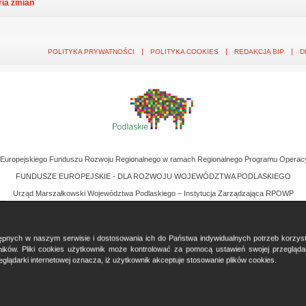
ria zmian
POLITYKA PRYWATNOŚCI
POLITYKA COOKIES
REDAKCJA BIP
D
z Europejskiego Funduszu Rozwoju Regionalnego w ramach Regionalnego Programu Operac
FUNDUSZE EUROPEJSKIE - DLA ROZWOJU WOJEWÓDZTWA PODLASKIEGO
Urząd Marszałkowski Województwa Podlaskiego – Instytucja Zarządzająca RPOWP
ostępnych w naszym serwisie i dostosowania ich do Państwa indywidualnych potrzeb korzy
ków. Pliki cookies użytkownik może kontrolować za pomocą ustawień swojej przeglądark
glądarki internetowej oznacza, iż użytkownik akceptuje stosowanie plików cookies.