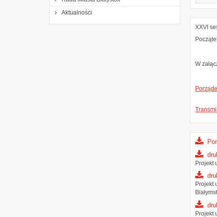
Aktualności
XXVI ses
Począte
W załącz
Porządek
Transmis
Por
dru
Projekt
dru
Projekt
Białymst
dru
Projekt 