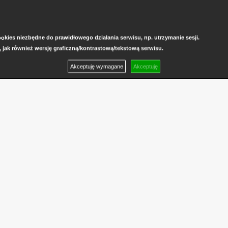
kies niezbędne do prawidłowego działania serwisu, np. utrzymanie sesji.
, jak również wersję graficzną/kontrastową/tekstową serwisu.
Akceptuję wymagane
Akceptuję