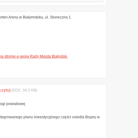
orten Areny w Białymstoku, ul. Słoneczna 1.
a stronie e-sesja Rady Miasta Białystok.
czytu)
(DOC, 56.5 KB)
rogi powiatowej
tegrowanego planu inwestycyjnego części osiedla Bojary w