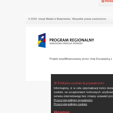
Histo
© 2026. Urząd Miejski w Białymstoku. Wszystkie prawa zastrzeżone.
Projekt współfinansowany przez Unię Europejską 
🍪 Polityka cookies & prywatności
Informujemy, iż w celu optymalizacji treści d
cookies na urządzeniach końcowych użytkowni
serwisu internetowego bez zmiany ustawień prze
Przeczytaj politykę prywatności
Przeczytaj politykę cookies
Akceptuję: