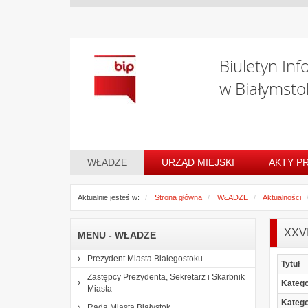
Biuletyn Inf
w Białymsto
WŁADZE
URZĄD MIEJSKI
AKTY P
Aktualnie jesteś w:
Strona główna
WŁADZE
Aktualności
XXV
MENU - WŁADZE
Prezydent Miasta Białegostoku
Tytuł
Zastępcy Prezydenta, Sekretarz i Skarbnik
Katego
Miasta
Katego
Rada Miasta Białystok