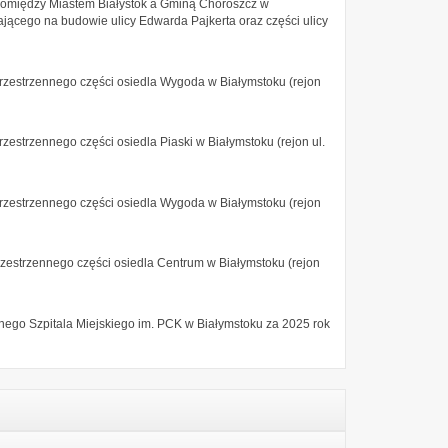
pomiędzy Miastem Białystok a Gminą Choroszcz w
ającego na budowie ulicy Edwarda Pajkerta oraz części ulicy
zestrzennego części osiedla Wygoda w Białymstoku (rejon
strzennego części osiedla Piaski w Białymstoku (rejon ul.
zestrzennego części osiedla Wygoda w Białymstoku (rejon
estrzennego części osiedla Centrum w Białymstoku (rejon
ego Szpitala Miejskiego im. PCK w Białymstoku za 2025 rok