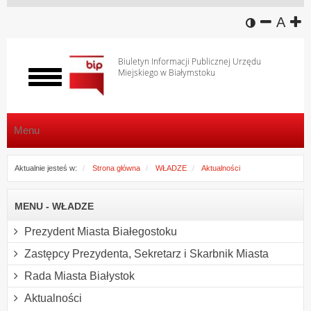
wersja k
zmniej
domy
z
A
Biuletyn Informacji Publicznej Urzędu
Miejskiego w Białymstoku
Włącz
menu
Menu
Aktualnie jesteś w:
Strona główna
WŁADZE
Aktualności
MENU - WŁADZE
Prezydent Miasta Białegostoku
Zastępcy Prezydenta, Sekretarz i Skarbnik Miasta
Rada Miasta Białystok
Aktualności