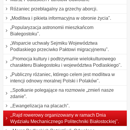
Różaniec przebłagalny za grzechy aborcji.
„Modlitwa i pikieta informacyjna w obronie życia".
„Popularyzacja astronomii mieszkańcom
Białegostoku".
„Wsparcie uchwały Sejmiku Województwa
Podlaskiego przeciwko Paktowi migracyjnemu".
,,Promocja kultury i podtrzymanie wielokulturowego
charakteru Białegostoku i województwa Podlaskiego".
„Publiczny różaniec, którego celem jest modlitwa w
intencji odnowy moralnej Polski i Polaków".
,,Spotkanie polegające na rozmowie „zmień nasze
zdanie”.
,,Ewangelizacja na placach".
,,Rajd rowerowy organizowany w ramach Dnia
Wydziału Mechanicznego Politechniki Białostockiej".