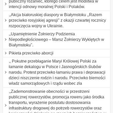
publiczny różaniec, którego celem jest modlitwa w
intencji odnowy moralnej Polski i Polaków.
,,Akcja białoruskiej diaspory w Białymstoku ,,Razem
przeciwko rosyjskiej agresji" z okazji czwartej rocznicy
rozpoczęcia wojny w Ukrainie.
,,Upamiętnienie Żołnierzy Podziemia
Niepodległościowego – Marsz Żołnierzy Wyklętych w
Białymstoku".
Pikieta przeciwko aborcji
,, Pokutne przebłaganie Maryi Królowej Polski za
łamanie dekalogu w Polsce i Jasnogórskich ślubów
narodu. Protest przeciwko łamaniu prawa i deprawacji
dzieci niszczenie rodzin i narodu. Przeciwko bierności
władz samorządowych i rządu wobec zła
,,Zademonstrowanie obecności w przestrzeni
publicznej rowerzystów, promocja roweru jako środka
transportu, wyrażenie postulatu dostosowania
infrastruktury drogowej do potrzeb rowerzystów oraz