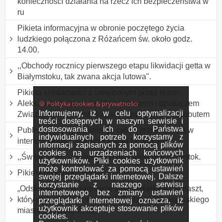
konieczności działania na rzecz ich bezpieczeństwa w
ru
Pikieta informacyjna w obronie poczętego życia
ludzkiego połączona z Różańcem św. około godz.
14.00.
,,Obchody rocznicy pierwszego etapu likwidacji getta w
Białymstoku, tak zwana akcja lutowa".
Pikieta solidarności z uwięzionym przez reżim
🍪 Polityka cookies & prywatności
Aleksandra Łukaszenki dziennikarzem i działaczem
Informujemy, iż w celu optymalizacji
Związku Polaków na Białorusi Andrzejem Poczobutem
treści dostępnych w naszym serwisie i
dostosowania ich do Państwa
Publiczny różaniec, którego celem jest modlitwa w
indywidualnych potrzeb korzystamy z
intencji odnowy moralnej Polski i Polaków.
informacji zapisanych za pomocą plików
cookies na urządzeniach końcowych
,,Święto Ultry" - Święto kibiców Jagiellonii Białystok.
użytkowników. Pliki cookies użytkownik
może kontrolować za pomocą ustawień
Pikieta przeciwko aborcji
swojej przeglądarki internetowej. Dalsze
korzystanie z naszego serwisu
„Odsłonięcie” i wciągnięcie flagi Jagiellonii na maszt,
internetowego bez zmiany ustawień
który wybudowano w ramach Budżetu Obywatelskiego
przeglądarki internetowej oznacza, iż
użytkownik akceptuje stosowanie plików
miasta Białystok 2024.
cookies.