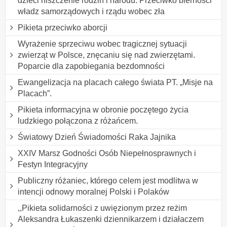
dzieci niszczenie rodzin i narodu. Przeciwko bierności
władz samorządowych i rządu wobec zła
Pikieta przeciwko aborcji
Wyrażenie sprzeciwu wobec tragicznej sytuacji
zwierząt w Polsce, znęcaniu się nad zwierzętami.
Poparcie dla zapobiegania bezdomności
Ewangelizacja na placach całego świata PT. „Misje na
Placach”.
Pikieta informacyjna w obronie poczętego życia
ludzkiego połączona z różańcem.
Światowy Dzień Świadomości Raka Jajnika
XXIV Marsz Godności Osób Niepełnosprawnych i
Festyn Integracyjny
Publiczny różaniec, którego celem jest modlitwa w
intencji odnowy moralnej Polski i Polaków
,,Pikieta solidarności z uwięzionym przez reżim
Aleksandra Łukaszenki dziennikarzem i działaczem