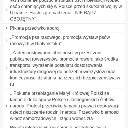
Wzmocnienie poczucia solidarności i tolerancji wobec
osób chroniących się w Polsce przed skutkami wojny w
Ukrainie. Hasło zgromadzenia: „NIE BĄDŻ
OBOJĘTNY”.
Pikieta przeciwko aborcji
„Promocja psa rasowego, promocja wystaw psów
rasowych w Białymstoku".
,,Zademonstrowanie obecności w przestrzeni
publicznej rowerzystów, promocja roweru jako środka
transportu, wyrażenie postulatu dostosowania
infrastruktury drogowej do potrzeb rowerzystów oraz
konieczności działania na rzecz ich bezpieczeństwa w
ru
,, Pokutne przebłaganie Maryi Królowej Polski za
łamanie dekalogu w Polsce i Jasnogórskich ślubów
narodu. Protest przeciwko łamaniu prawa i deprawacji
dzieci niszczenie rodzin i narodu. Przeciwko bierności
władz samorządowych i rządu wobec zła
Pikieta informacyjna w obronie poczętego życia