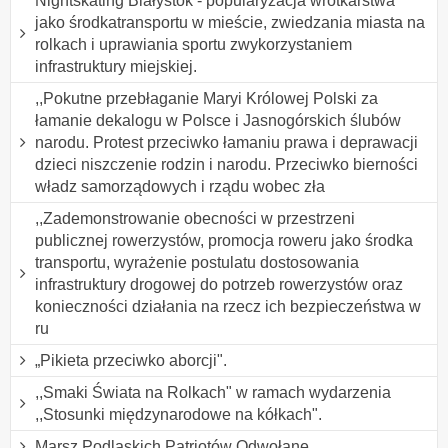
Nightskating Białystok - popularyzacja wrotkarstwa
jako środkatransportu w mieście, zwiedzania miasta na
rolkach i uprawiania sportu zwykorzystaniem
infrastruktury miejskiej.
,,Pokutne przebłaganie Maryi Królowej Polski za
łamanie dekalogu w Polsce i Jasnogórskich ślubów
narodu. Protest przeciwko łamaniu prawa i deprawacji
dzieci niszczenie rodzin i narodu. Przeciwko bierności
władz samorządowych i rządu wobec zła
,,Zademonstrowanie obecności w przestrzeni
publicznej rowerzystów, promocja roweru jako środka
transportu, wyrażenie postulatu dostosowania
infrastruktury drogowej do potrzeb rowerzystów oraz
konieczności działania na rzecz ich bezpieczeństwa w
ru
„Pikieta przeciwko aborcji".
,,Smaki Świata na Rolkach" w ramach wydarzenia
,,Stosunki międzynarodowe na kółkach".
Marsz Podlaskich Patriotów Odwołane