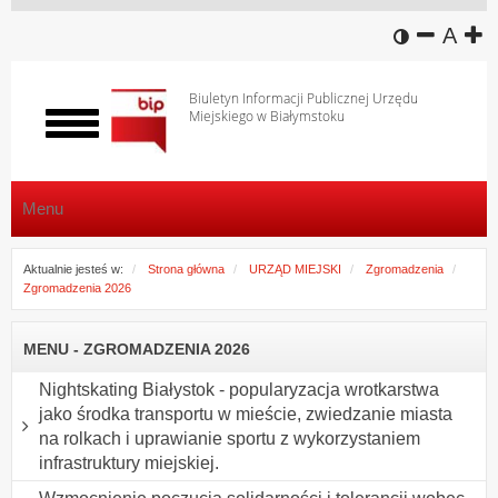
wersja k
zmniej
domy
z
A
Biuletyn Informacji Publicznej Urzędu
Miejskiego w Białymstoku
Włącz
menu
Menu
Aktualnie jesteś w:
Strona główna
URZĄD MIEJSKI
Zgromadzenia
Zgromadzenia 2026
MENU - ZGROMADZENIA 2026
Nightskating Białystok - popularyzacja wrotkarstwa
jako środka transportu w mieście, zwiedzanie miasta
na rolkach i uprawianie sportu z wykorzystaniem
infrastruktury miejskiej.