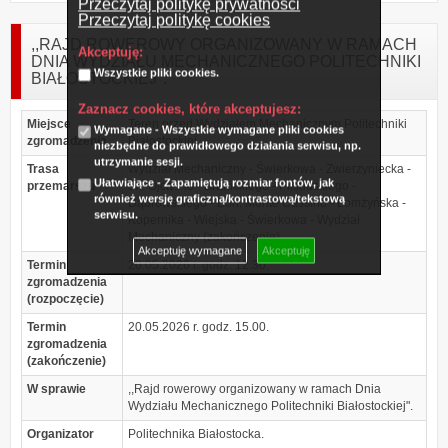
Przeczytaj politykę prywatności
Przeczytaj politykę cookies
,,RAJD ROWEROWY ORGANIZOWANY W RAMACH
Akceptuję:
DNIA WYDZIAŁU MECHANICZNEGO POLITECHNIKI
Wszystkie pliki cookies.
BIAŁOSTOCKIEJ".
Zaznacz cookies, które akceptujesz:
Miejsce
Teren przed Wydziałem Mechanicznym Politechniki
Wymagane - Wszystkie wymagane pliki cookies
zgromadzenia
Białostockiej.
niezbędne do prawidłowego działania serwisu, np.
utrzymanie sesji.
Trasa
Wydział Mechaniczny - Świerkowa - Zwierzyniecka -
Ułatwiające - Zapamiętują rozmiar fontów, jak
przemarszu
św. Ojca Pio - Branickiego - Piłsudskiego -
również wersję graficzną/kontrastową/tekstową
Dąbrowskiego - Boh. Monte Cassino - Łomżyńska -
serwisu.
Kopernika - Wiejska - Świerkowa - Wydział
Mechaniczny (zakończenie).
Akceptuję wymagane
Akceptuję
Termin
20.05.2026 r. godz. 12.30.
zgromadzenia
(rozpoczęcie)
Termin
20.05.2026 r. godz. 15.00.
zgromadzenia
(zakończenie)
W sprawie
,,Rajd rowerowy organizowany w ramach Dnia
Wydziału Mechanicznego Politechniki Białostockiej".
Organizator
Politechnika Białostocka.