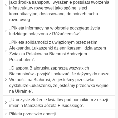
jako środka transportu, wyrażenie postulatu tworzenia
infrastruktury rowerowej jako spójnej sieci
komunikacyjnej dostosowanej do potrzeb ruchu
roweroweg
,,Pikieta informacyjna w obronie poczętego życia
ludzkiego połączona z Różańcem św".
,,Pikieta solidarności z uwięzionym przez reżim
Aleksandra Łukaszenki dziennikarzem i działaczem
Związku Polaków na Białorusi Andrzejem
Poczobutem”.
,,Diaspora Białoruska zaprasza wszystkich
Białorusinów - przyjść i pokazać, że dążymy do naszej
Wolności na Białorusi, że jesteśmy przeciwko
dyktaturze Łukaszenki, że jesteśmy przeciwko wojnie
na Ukrainie”.
,,Uroczyste złożenie kwiatów pod pomnikiem z okazji
imienin Marszałka Józefa Piłsudskiego”.
Pikieta przeciwko aborcji