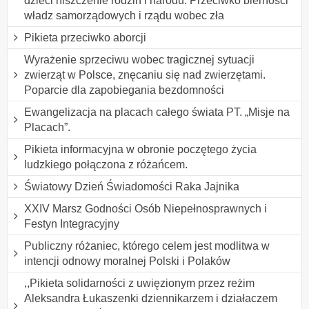
dzieci niszczenie rodzin i narodu. Przeciwko bierności
władz samorządowych i rządu wobec zła
Pikieta przeciwko aborcji
Wyrażenie sprzeciwu wobec tragicznej sytuacji
zwierząt w Polsce, znęcaniu się nad zwierzętami.
Poparcie dla zapobiegania bezdomności
Ewangelizacja na placach całego świata PT. „Misje na
Placach”.
Pikieta informacyjna w obronie poczętego życia
ludzkiego połączona z różańcem.
Światowy Dzień Świadomości Raka Jajnika
XXIV Marsz Godności Osób Niepełnosprawnych i
Festyn Integracyjny
Publiczny różaniec, którego celem jest modlitwa w
intencji odnowy moralnej Polski i Polaków
,,Pikieta solidarności z uwięzionym przez reżim
Aleksandra Łukaszenki dziennikarzem i działaczem