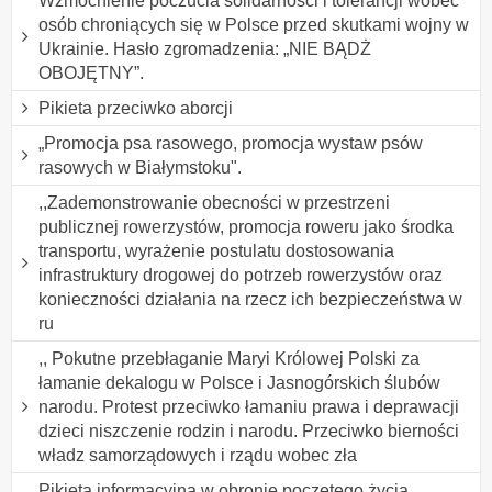
Wzmocnienie poczucia solidarności i tolerancji wobec
osób chroniących się w Polsce przed skutkami wojny w
Ukrainie. Hasło zgromadzenia: „NIE BĄDŻ
OBOJĘTNY”.
Pikieta przeciwko aborcji
„Promocja psa rasowego, promocja wystaw psów
rasowych w Białymstoku".
,,Zademonstrowanie obecności w przestrzeni
publicznej rowerzystów, promocja roweru jako środka
transportu, wyrażenie postulatu dostosowania
infrastruktury drogowej do potrzeb rowerzystów oraz
konieczności działania na rzecz ich bezpieczeństwa w
ru
,, Pokutne przebłaganie Maryi Królowej Polski za
łamanie dekalogu w Polsce i Jasnogórskich ślubów
narodu. Protest przeciwko łamaniu prawa i deprawacji
dzieci niszczenie rodzin i narodu. Przeciwko bierności
władz samorządowych i rządu wobec zła
Pikieta informacyjna w obronie poczętego życia