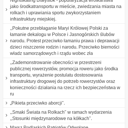
Nightskating Białystok - popularyzacja wrotkarstwa
jako środkatransportu w mieście, zwiedzania miasta na
rolkach i uprawiania sportu zwykorzystaniem
infrastruktury miejskiej.
,,Pokutne przebłaganie Maryi Królowej Polski za
łamanie dekalogu w Polsce i Jasnogórskich ślubów
narodu. Protest przeciwko łamaniu prawa i deprawacji
dzieci niszczenie rodzin i narodu. Przeciwko bierności
władz samorządowych i rządu wobec zła
,,Zademonstrowanie obecności w przestrzeni
publicznej rowerzystów, promocja roweru jako środka
transportu, wyrażenie postulatu dostosowania
infrastruktury drogowej do potrzeb rowerzystów oraz
konieczności działania na rzecz ich bezpieczeństwa w
ru
„Pikieta przeciwko aborcji".
,,Smaki Świata na Rolkach" w ramach wydarzenia
,,Stosunki międzynarodowe na kółkach".
Marsz Podlaskich Patriotów Odwołane