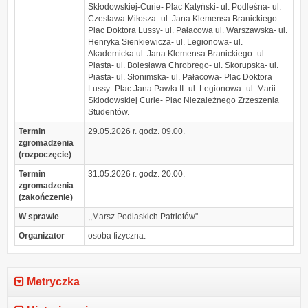
Skłodowskiej-Curie- Plac Katyński- ul. Podleśna- ul.
Czesława Miłosza- ul. Jana Klemensa Branickiego-
Plac Doktora Lussy- ul. Pałacowa ul. Warszawska- ul.
Henryka Sienkiewicza- ul. Legionowa- ul.
Akademicka ul. Jana Klemensa Branickiego- ul.
Piasta- ul. Bolesława Chrobrego- ul. Skorupska- ul.
Piasta- ul. Słonimska- ul. Pałacowa- Plac Doktora
Lussy- Plac Jana Pawła II- ul. Legionowa- ul. Marii
Skłodowskiej Curie- Plac Niezależnego Zrzeszenia
Studentów.
Termin
29.05.2026 r. godz. 09.00.
zgromadzenia
(rozpoczęcie)
Termin
31.05.2026 r. godz. 20.00.
zgromadzenia
(zakończenie)
W sprawie
,,Marsz Podlaskich Patriotów".
Organizator
osoba fizyczna.
Metryczka