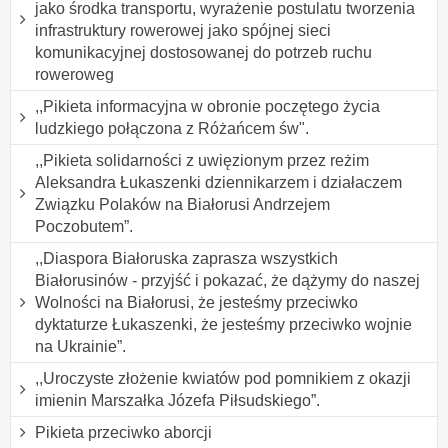
jako środka transportu, wyrażenie postulatu tworzenia
infrastruktury rowerowej jako spójnej sieci
komunikacyjnej dostosowanej do potrzeb ruchu
roweroweg
,,Pikieta informacyjna w obronie poczętego życia
ludzkiego połączona z Różańcem św".
,,Pikieta solidarności z uwięzionym przez reżim
Aleksandra Łukaszenki dziennikarzem i działaczem
Związku Polaków na Białorusi Andrzejem
Poczobutem”.
,,Diaspora Białoruska zaprasza wszystkich
Białorusinów - przyjść i pokazać, że dążymy do naszej
Wolności na Białorusi, że jesteśmy przeciwko
dyktaturze Łukaszenki, że jesteśmy przeciwko wojnie
na Ukrainie”.
,,Uroczyste złożenie kwiatów pod pomnikiem z okazji
imienin Marszałka Józefa Piłsudskiego”.
Pikieta przeciwko aborcji