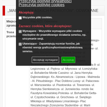
Przeczytaj politykę prywatności
Przeczytaj politykę cookies
,,MARSZ PODLASKICH PATRIOTÓW". ODWOŁANE
Akceptuję:
Wszystkie pliki cookies.
Miejsce
Plac NZS. Odwołane
zgromadzenia
Zaznacz cookies, które akceptujesz:
Wymagane - Wszystkie wymagane pliki cookies
Trasa
Plac Niezależnego Zrzeszenia Studentów- ul.
niezbędne do prawidłowego działania serwisu, np.
przemarszu
Konstantego Kalinowskiego- ul. Oskara
utrzymanie sesji.
Sosnowskiego- ul. Kardynała Stefana Wyszyńskiego-
Ułatwiające - Zapamiętują rozmiar fontów, jak
ul. Jerzego Waszyngtona- ul. Marii Skłodowskiej
również wersję graficzną/kontrastową/tekstową
Curie- Plac Niezależnego Zrzeszenia Studentów- ul.
serwisu.
Józefa Marjańskiego- ul. Rynek.Sienny- ul.
Prezydenta Ryszarda Kaczorowskiego- ul.
Akceptuję wymagane
Akceptuję
Zwierzyniecka- ul. Św. Ojca Pio- ul. Adama
Mickiewicza- Plac Branickiego- Plac Jana Pawła II- ul.
Legionowa- ul. Piękna- ul. Młynowa- ul. Łomżyńska-
ul. Bohaterów Monte Cassino- ul. Jana Henryka
Dąbrowskiego- Ks. Abramowicza - Lipowa - Malmeda
- Al. Piłsudskiego - Plac Doktora Lussy- ul. Pałacowa-
ul. Warszawska- ul. Piastowska- ul. Towarowa- ul.
Henryka Sienkiewicza- ul. Jurowiecka- rondo św.
Faustyna Kowalskiej-Poleska- ul. Bohaterów Getta-
ul. Częstochowska- ul. Grochowa- ul. Świętego
Mikołaja ul. Władysława Liniarskiego- Plac
Niezależnego Zrzeszenia Studentów- ul. Marii