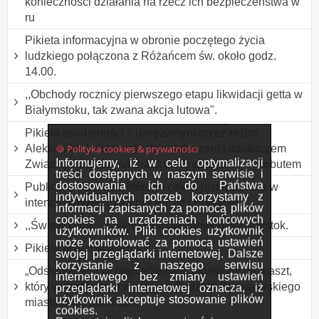
konieczności działania na rzecz ich bezpieczeństwa w
ru
Pikieta informacyjna w obronie poczętego życia
ludzkiego połączona z Różańcem św. około godz.
14.00.
,,Obchody rocznicy pierwszego etapu likwidacji getta w
Białymstoku, tak zwana akcja lutowa".
Pikieta solidarności z uwięzionym przez reżim
🍪 Polityka cookies & prywatności
Aleksandra Łukaszenki dziennikarzem i działaczem
Informujemy, iż w celu optymalizacji
Związku Polaków na Białorusi Andrzejem Poczobutem
treści dostępnych w naszym serwisie i
dostosowania ich do Państwa
Publiczny różaniec, którego celem jest modlitwa w
indywidualnych potrzeb korzystamy z
intencji odnowy moralnej Polski i Polaków.
informacji zapisanych za pomocą plików
cookies na urządzeniach końcowych
,,Święto Ultry" - Święto kibiców Jagiellonii Białystok.
użytkowników. Pliki cookies użytkownik
może kontrolować za pomocą ustawień
Pikieta przeciwko aborcji
swojej przeglądarki internetowej. Dalsze
korzystanie z naszego serwisu
„Odsłonięcie” i wciągnięcie flagi Jagiellonii na maszt,
internetowego bez zmiany ustawień
który wybudowano w ramach Budżetu Obywatelskiego
przeglądarki internetowej oznacza, iż
użytkownik akceptuje stosowanie plików
miasta Białystok 2024.
cookies.