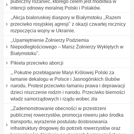
publiczny różaniec, którego celem jest modlitwa w
intencji odnowy moralnej Polski i Polaków.
,,Akcja białoruskiej diaspory w Białymstoku ,,Razem
przeciwko rosyjskiej agresji" z okazji czwartej rocznicy
rozpoczęcia wojny w Ukrainie.
,,Upamiętnienie Żołnierzy Podziemia
Niepodległościowego – Marsz Żołnierzy Wyklętych w
Białymstoku".
Pikieta przeciwko aborcji
,, Pokutne przebłaganie Maryi Królowej Polski za
łamanie dekalogu w Polsce i Jasnogórskich ślubów
narodu. Protest przeciwko łamaniu prawa i deprawacji
dzieci niszczenie rodzin i narodu. Przeciwko bierności
władz samorządowych i rządu wobec zła
,,Zademonstrowanie obecności w przestrzeni
publicznej rowerzystów, promocja roweru jako środka
transportu, wyrażenie postulatu dostosowania
infrastruktury drogowej do potrzeb rowerzystów oraz