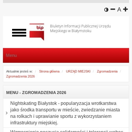
wersja k
zmniej
domy
z
A
Biuletyn Informacji Publicznej Urzędu
Miejskiego w Białymstoku
Włącz
menu
Menu
Aktualnie jesteś w:
Strona główna
URZĄD MIEJSKI
Zgromadzenia
Zgromadzenia 2026
MENU - ZGROMADZENIA 2026
Nightskating Białystok - popularyzacja wrotkarstwa
jako środka transportu w mieście, zwiedzanie miasta
na rolkach i uprawianie sportu z wykorzystaniem
infrastruktury miejskiej.